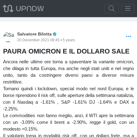
Pro Trader
Salvatore Bilotta
20 December 2021 08:45 • 5 years
PAURA OMICRON E IL DOLLARO SALE
Ancora nelle ultime ore torna a spaventare la variante omicron,
che dilaga in tutta Europa, ma anche negli stati uniti e nel regno
unito, tanto da costringere diversi paesi a diverse misure
restrittive.
Tornano quindi i lockdown, special modo nel nord Europa, e le
borse riprendono il risk off, sulle aperture della settimana natalizia,
con il Nasdaq a -1.61% , S&P -1.61% DJ -1.64% e DAX a
-2.25%.
Le commodities non fanno meglio, anzi, il WTI apre la settimana
con un -3.09% come il brent a -2.90%, regge il gold, con un
modesto +0.15%.
Il valutario torna in modalità risk off, con un dollaro forte, ma a