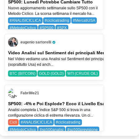
SP500: Lunedì Potrebbe Cambiare Tutto
Nuovo aggiornamento settimanale sullo SP500 con il
Metodo Ciclico. La scorsa settimana il mercato ha...
#ANALISICICLICA
#ciclicatrading
#MercatiUSA
#MetodoCiclico
#SP500
#SPX
BAYG (BAYER AG)
SPX (SP 500)
eugenio sartorelli
Pro Trader
Video Analisi sul Sentiment dei principali Mercati-2-ago-2026
Nel Video vediamo una Analisi sul Sentiment dei principali Indici Azionari
(soprattutto Usa) ed anch...
BTC (BITCOIN)
GOLD (GOLD)
WTI (CRUDE OIL)
FabriMe21
SP500: -4% e Poi Esplode? Ecco il Livello Esatto
Analisi completa L'indice S&P 500 si trova in una
configurazione ciclica di estrema rilevanza. Un ci...
Cicli
#ANALISICICLICA
#ciclicatrading
#MetodoCiclico
#sp500analisi
#sp500previsione
SPX (SP 500)