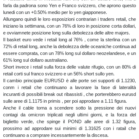
farla da padrona sono Yen e Franco svizzero, che aprono questo
lunedi con un +0.50% medio per lo yen giapponese.
Allungano quindi le loro esposizioni contrarian i traders retail, che
iniziano la settimana, con un 76% di loro in posizione corta dollari,
e ovviamnete posizione long sulla debolezza delle altre majors.
Il basket euro vede i retail long al 76% , come la sterlina con un
72% di retail long, anche la debolezza delle oceaniche continua ad
essere comprata, con un 78% long sul dollaro neozelandese, e un
61% long sul dollaro australiano.
Short invece i retail sulla forza delle valute rifugio, con un 80% di
retail corti sul franco svizzero e un 56% short sullo yen.
Il cambio principale EURUSD è alle porte sei supporti di 1.1230,
conm i retail che continuano a lavorare la fase di lateralità
incuranti di possibili break out ribassisti , che porterebbero eurusd
sulle aree di 1.1175 in primis , per poi approdare a 1.11 figura.
Anche il cable torna a scendere sotto la pressione dei nuovi
contagi da omicron triplicati negli ultimi giorni, e la forza del
biglietto verde, che spinge il POND alle aree di 1.32 figura,
prossimo ad approdare sui minimi di 1.31625 con i ratail che
continuano a comprare incessantemente la discesa.