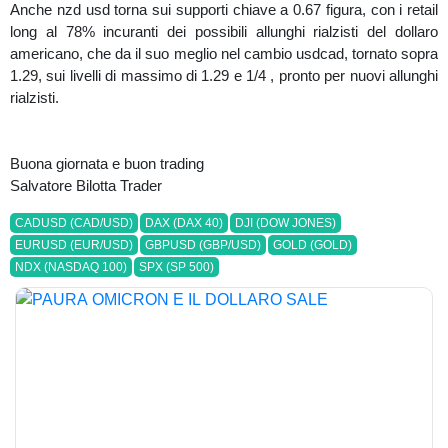
Anche nzd usd torna sui supporti chiave a 0.67 figura, con i retail
long al 78% incuranti dei possibili allunghi rialzisti del dollaro
americano, che da il suo meglio nel cambio usdcad, tornato sopra
1.29, sui livelli di massimo di 1.29 e 1/4 , pronto per nuovi allunghi
rialzisti.
Buona giornata e buon trading
Salvatore Bilotta Trader
CADUSD (CAD/USD)
DAX (DAX 40)
DJI (DOW JONES)
EURUSD (EUR/USD)
GBPUSD (GBP/USD)
GOLD (GOLD)
NDX (NASDAQ 100)
SPX (SP 500)