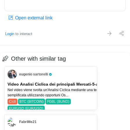
Open external link
Login
to interact
Other with similar tag
eugenio sartorelli
Pro Trader
Video Analisi Ciclica dei principali Mercati-5-ago-26
Nel video viene svolta un'Analisi Ciclica mediante una tecnica
semplificata utilizzando opportuni Os...
Cicli
BTC (BITCOIN)
FGBL (BUND)
EURUSD (EUR/USD)
FabriMe21