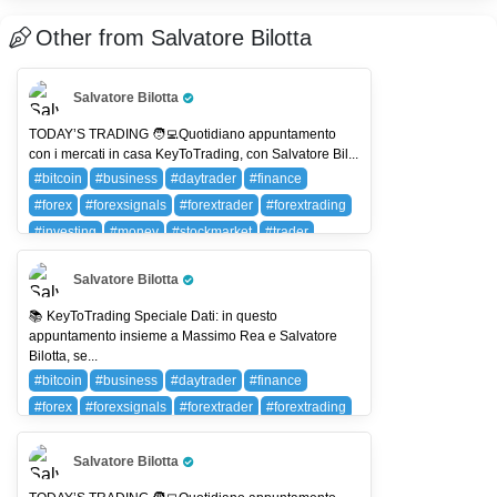
Other from Salvatore Bilotta
Salvatore Bilotta
Pro Trader
TODAY’S TRADING 🧑‍💻Quotidiano appuntamento
con i mercati in casa KeyToTrading, con Salvatore Bil...
#bitcoin
#business
#daytrader
#finance
#forex
#forexsignals
#forextrader
#forextrading
#investing
#money
#stockmarket
#trader
#trading
#wallstreet
BTC (BITCOIN)
Salvatore Bilotta
Pro Trader
📚 KeyToTrading Speciale Dati: in questo
appuntamento insieme a Massimo Rea e Salvatore
Bilotta, se...
#bitcoin
#business
#daytrader
#finance
#forex
#forexsignals
#forextrader
#forextrading
#investing
#money
#stockmarket
#trader
#trading
#wallstreet
BTC (BITCOIN)
Salvatore Bilotta
Pro Trader