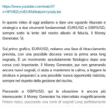
prefissato, ma con attenzione a eventuali segnali di indebolimento
https://www.youtube.com/watch?
strutturale.
v=4FHBZcmIEUM&feature=youtu.be
#eurusd
#eurusdprevisione
#analisiciclica
#analisivolumetrica
In questo video di oggi andiamo a dare uno sguardo rilassato e
#hurst
#gbpusd
#gbpusdprevisione
strategico a due strumenti fondamentali: EUR/USD e GBP/USD,
sempre sotto la lente del nostro alleato di fiducia, il Money
Generator. 🚀
Sul primo grafico, EUR/USD, notiamo una fase di ritracciamento
prevista, con una possibile discesa verso la prima area long
segnata. È un movimento assolutamente fisiologico dopo una
corsa così importante. Il Money Generator, pur non generando
ancora nuovi segnali, ci aiuta a mantenere la calma, a leggere la
struttura e prepararci a una possibile nuova opportunità rialzista,
sempre nel rispetto della gestione del rischio.
Passando a GBP/USD, qui la situazione è ancora più
interessante: il Money Generator ha intercettato magnificamente
l'intero rialzo, piazzando una serie di segnali Long perfettamente
sincronizzati con la ripartenza del trend. 💥 Ora ci troviamo in una