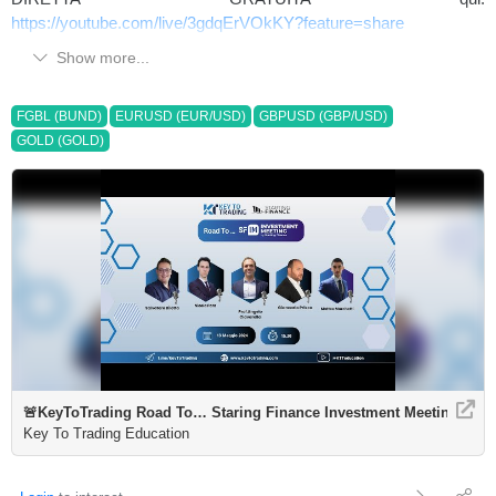
https://youtube.com/live/3gdqErVOkKY?feature=share
Show more...
FGBL (BUND)
EURUSD (EUR/USD)
GBPUSD (GBP/USD)
GOLD (GOLD)
🚨KeyToTrading Road To… Staring Finance Investment Meeting
Key To Trading Education