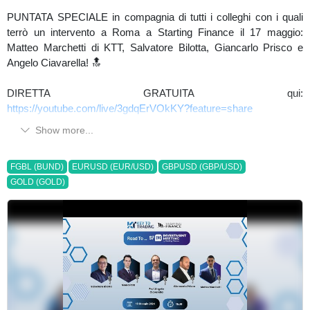
PUNTATA SPECIALE in compagnia di tutti i colleghi con i quali
terrò un intervento a Roma a Starting Finance il 17 maggio:
Matteo Marchetti di KTT, Salvatore Bilotta, Giancarlo Prisco e
Angelo Ciavarella! 🔝
DIRETTA GRATUITA qui:
https://youtube.com/live/3gdqErVOkKY?feature=share
Show more...
FGBL (BUND)
EURUSD (EUR/USD)
GBPUSD (GBP/USD)
GOLD (GOLD)