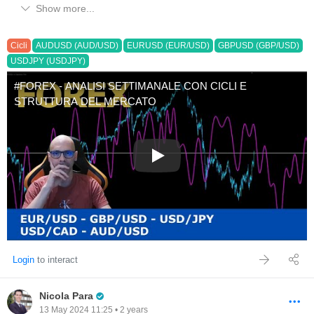
Show more...
analisiciclica
#smartmoney
#strutturadelmercato
#forex
#previsioneforex
#eurusd
#usdyen
#audusd
#usdcad
#gbpusd
Cicli
AUDUSD (AUD/USD)
EURUSD (EUR/USD)
GBPUSD (GBP/USD)
USDJPY (USDJPY)
#FOREX - ANALISI SETTIMANALE CON CICLI E
STRUTTURA DEL MERCATO
#FOREX - ANALISI SETTIM
Login
to interact
Pro Trader
Nicola Para
13 May 2024 11:25 • 2 years