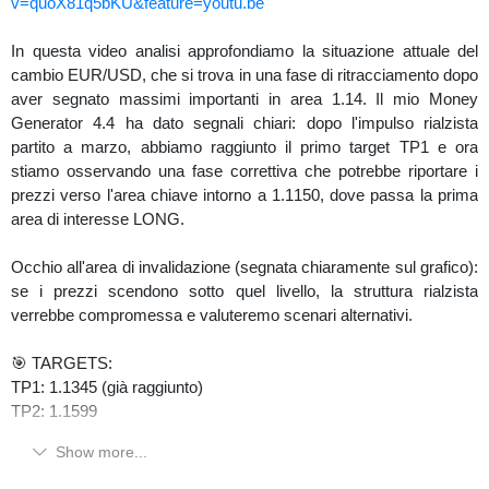
v=quoX81q5bKU&feature=youtu.be
In questa video analisi approfondiamo la situazione attuale del
cambio EUR/USD, che si trova in una fase di ritracciamento dopo
aver segnato massimi importanti in area 1.14. Il mio Money
Generator 4.4 ha dato segnali chiari: dopo l'impulso rialzista
partito a marzo, abbiamo raggiunto il primo target TP1 e ora
stiamo osservando una fase correttiva che potrebbe riportare i
prezzi verso l'area chiave intorno a 1.1150, dove passa la prima
area di interesse LONG.
Occhio all'area di invalidazione (segnata chiaramente sul grafico):
se i prezzi scendono sotto quel livello, la struttura rialzista
verrebbe compromessa e valuteremo scenari alternativi.
🎯 TARGETS:
TP1: 1.1345 (già raggiunto)
TP2: 1.1599
Show more...
Il trend di fondo resta rialzista fino a prova contraria, ma la
prudenza è d'obbligo in questa fase di pullback. Nella video analisi