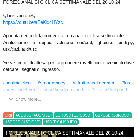
FOREX. ANALISI CICLICA SETTIMANALE DEL 20-10-24
👇Link youtube👇
https://youtu.be/aEeKldcHYzc
Appuntamento della domenica con analisi ciclica settimanale.
Analizziamo le coppie valutarie eur/usd, gbp/usd, usd/jpy,
usd/cad, aud/usd.
Serve un po' di attesa per raggiungere i livelli più convenienti dove
cercare i segnali di ingresso.
#analisiciclica
#smartmoney
#strutturadelmercato
#forex
#previsioneforex
#eurusd
#usdyen
#audusd
#usdcad
#gbpusd
Show more...
Cicli
AUDUSD (AUD/USD)
EURUSD (EUR/USD)
GBPUSD (GBP/USD)
USDCAD (USD/CAD)
USDJPY (USDJPY)
FOREX. ANALISI CICLICA SETTIMANALE DEL 20-10-24