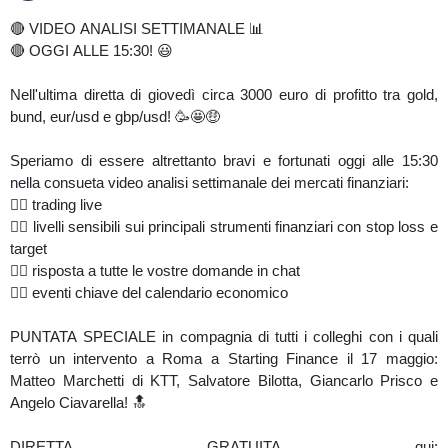
🔴 VIDEO ANALISI SETTIMANALE 📊
🔴 OGGI ALLE 15:30! 😃
Nell'ultima diretta di giovedì circa 3000 euro di profitto tra gold,
bund, eur/usd e gbp/usd! 🥳🤩🤑
Speriamo di essere altrettanto bravi e fortunati oggi alle 15:30
nella consueta video analisi settimanale dei mercati finanziari:
👉🏼 trading live
👉🏼 livelli sensibili sui principali strumenti finanziari con stop loss e
target
👉🏼 risposta a tutte le vostre domande in chat
👉🏼 eventi chiave del calendario economico
PUNTATA SPECIALE in compagnia di tutti i colleghi con i quali
terrò un intervento a Roma a Starting Finance il 17 maggio:
Matteo Marchetti di KTT, Salvatore Bilotta, Giancarlo Prisco e
Angelo Ciavarella! 🔝
DIRETTA GRATUITA qui: