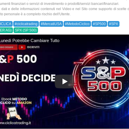
umenti finanziari o servizi di investimento o prodotti/servizi bancari/finanziari.
ei dati e delle informazioni contenuti nel Video e nel Sito come supporto di scelte 
to personale è a completo rischio dell'Utente.
ICLICA
#ciclicatrading
#MercatiUSA
#MetodoCiclico
#SP500
#SPX
ER AG)
SPX (SP 500)
unedì Potrebbe Cambiare Tutto
SP500: Lunedì Potrebbe Cambi