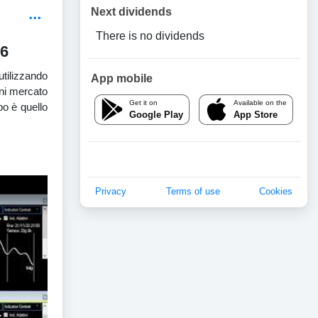
Next dividends
There is no dividends
26
utilizzando
App mobile
gni mercato
Get it on
Available on the
po è quello
Google Play
App Store
Privacy
Terms of use
Cookies
pali Mercati-5-ago-26