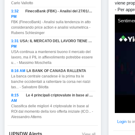
viene prop
Carlo Vallotto
- Per app
1:32
FinecoBank (FBK) - Analisi del 27/01/2023
PM
Sentimen
FBK (FinecoBank) - Analisi sulla tendenza in atto
considerando price action e analisi volumetrica -
Rubens Schlesinger
1:31
USA: IL MERCATO DEL LAVORO TIENE MA PROMETTE DI AFFIEVOLIRSI CON IL PIL E MINACCIA RECESSIONE.
PM
USA-continua a mantenersi buono il mercato del
lavoro, ma il PIL in affievolimento potrebbe essere
u... - Massimo Moschella
8:16 AM
LA BANK OF CANADA RALLENTA
La banca centrale canadese è la prima tra le
banche occidentali a rallentare la corsa nei rialzi
tas... - Salvatore Bilotta
8:15
Le 4 principali criptovalute in base al ROI.
AM
Classifica delle migliori 4 criptovalute in base al
ROI dal momento della loro offerta iniziale (ICO... -
Alessandro Attems
Login
to i
UPNDW Alerts
View all