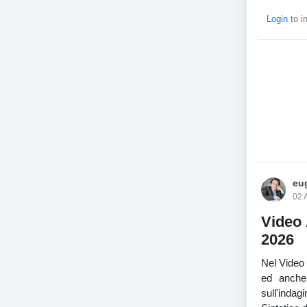
Login
to i
eug
02 
Video 
2026
Nel Video 
ed anche 
sull'indag