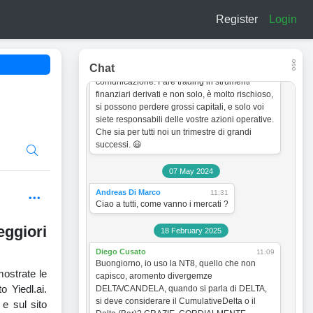
a titolo esclusivamente informativo e didattico.
Register
Login
In quanto tale non vogliono incentivare in
nessun modo alcun tipo di operatività sullo
strumento finanziario. Le analisi dei grafici e le
strategie operative sono sempre soggette a
Chat
cambiamento senza obbligo di preventiva
comunicazione. Fare trading in strumenti
finanziari derivati e non solo, è molto rischioso,
si possono perdere grossi capitali, e solo voi
siete responsabili delle vostre azioni operative.
Che sia per tutti noi un trimestre di grandi
successi. 😃
07 May 2024
Andreas Di Marco
11:31
Ciao a tutti, come vanno i mercati ?
ggiori
18 February 2025
Diego Cusato
11:09
Buongiorno, io uso la NT8, quello che non
ostrate le
capisco, aromento divergemze
o Yiedl.ai.
DELTA/CANDELA, quando si parla di DELTA,
si deve considerare il CumulativeDelta o il
 e sul sito