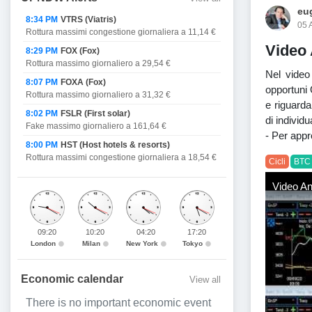
eug
8:34 PM
VTRS (Viatris)
05 
Rottura massimi congestione giornaliera a 11,14 €
Video 
8:29 PM
FOX (Fox)
Rottura massimo giornaliero a 29,54 €
Nel video 
8:07 PM
FOXA (Fox)
opportuni 
Rottura massimo giornaliero a 31,32 €
e riguarda
8:02 PM
FSLR (First solar)
di individ
Fake massimo giornaliero a 161,64 €
- Per app
8:00 PM
HST (Host hotels & resorts)
Rottura massimi congestione giornaliera a 18,54 €
Cicli
BTC 
Video Ana
09:20
10:20
04:20
17:20
London
Milan
New York
Tokyo
Economic calendar
View all
There is no important economic event