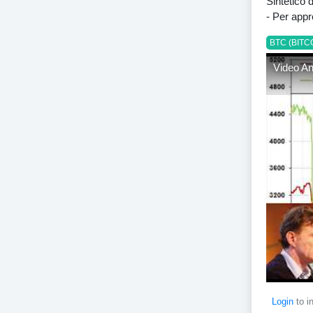
Sintetico 
- Per app
BTC (BITC
Video An
Login
to i