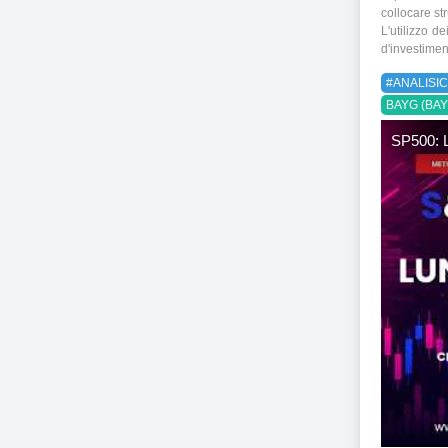
collocare str
L'utilizzo d
d'investimen
#ANALISIC
BAYG (BAY
SP500: L