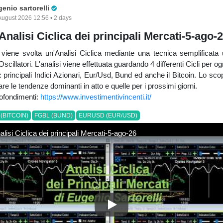
Pro Trader
enio sartorelli
August 2026 12:56 • 2 days
Analisi Ciclica dei principali Mercati-5-ago-
viene svolta un'Analisi Ciclica mediante una tecnica semplificata 
Oscillatori. L'analisi viene effettuata guardando 4 differenti Cicli per o
: principali Indici Azionari, Eur/Usd, Bund ed anche il Bitcoin. Lo sco
uare le tendenze dominanti in atto e quelle per i prossimi giorni.
rofondimenti:
https://www.investimentivincenti.it/
(BITCOIN)
FGBL (BUND)
EURUSD (EUR/USD)
lisi Ciclica dei principali Mercati-5-ago-26
Video Analisi Ciclica dei princi