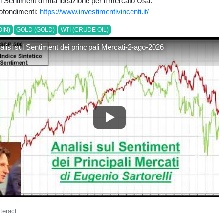
di Sentiment di mia ideazione per il mercato Usa.
rofondimenti:
https://www.investimentivincenti.it/
OIN)
GOLD (GOLD)
WTI (CRUDE OIL)
alisi sul Sentiment dei principali Mercati-2-ago-2026
Video Analisi sul Sentiment dei
nteract