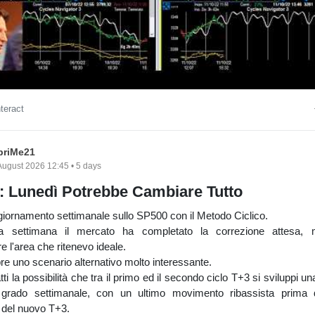
nteract
briMe21
August 2026 12:45 • 5 days
 Lunedì Potrebbe Cambiare Tutto
iornamento settimanale sullo SP500 con il Metodo Ciclico.
a settimana il mercato ha completato la correzione attesa,
e l'area che ritenevo ideale.
e uno scenario alternativo molto interessante.
tti la possibilità che tra il primo ed il secondo ciclo T+3 si sviluppi u
grado settimanale, con un ultimo movimento ribassista prima 
 del nuovo T+3.