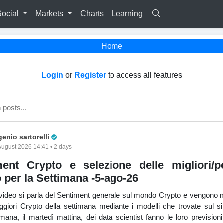
Social
Markets
Charts
Learning
Home
Login
or
Register
to access all features
Pro Trader
enio sartorelli
August 2026 14:41 • 2 days
ment Crypto e selezione delle migliori/pe
 per la Settimana -5-ago-26
 video si parla del Sentiment generale sul mondo Crypto e vengono m
eggiori Crypto della settimana mediante i modelli che trovate sul sit
mana, il martedì mattina, dei data scientist fanno le loro previsioni