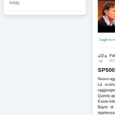
today
Login
to i
Fa
02 
SP500:
Nuovo agg
La scors
raggiunger
Questo apr
Esiste infa
Bayer di 
ripartenza