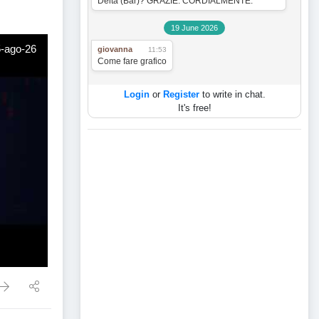
Delta (Bar)? GRAZIE. CORDIALMENTE.
19 June 2026
5-ago-26
giovanna
11:53
Come fare grafico
Login
or
Register
to write in chat.
It's free!
lle migliori/peggiori Crypto per la Settimana -5-ago-26