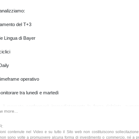
analizziamo:
amento del T+3
le Lingua di Bayer
iclici
Daily
timeframe operativo
nitorare tra lunedì e martedì
 il mercato confermerà immediatamente la forza rialzista, aumen
w more...
à che il nuovo T+3 sia già partito dal minimo più recente.
R:
ioni contenute nel Video e su tutto il Sito web non costituiscono sollecitazione
 non sono volte a promuovere alcuna forma di investimento o commercio, né a 