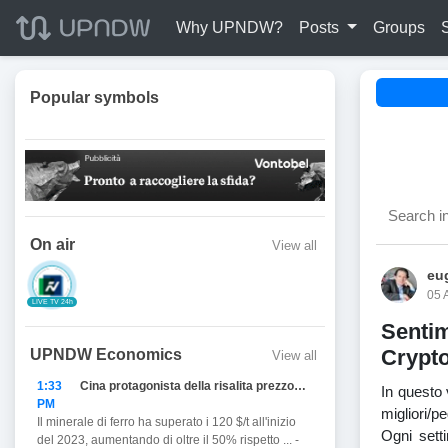
Why UPNDW?
Posts
Groups
Popular symbols
On air
View all
eug
05 
LIVE TV 24h
Senti
Crypto
UPNDW Economics
View all
1:33
Cina protagonista della risalita prezzo del Ferro
In questo
PM
migliori/p
Il minerale di ferro ha superato i 120 $/t all'inizio
Ogni setti
del 2023, aumentando di oltre il 50% rispetto ... -