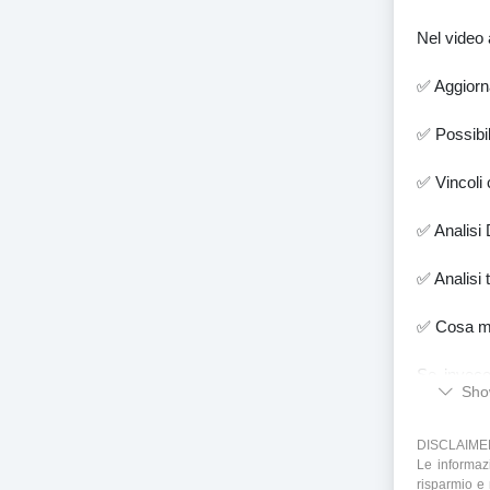
Nel video 
✅ Aggiorn
✅ Possibi
✅ Vincoli c
✅ Analisi 
✅ Analisi 
✅ Cosa mo
Se invece
Sho
probabilit
DISCLAIME
Le informaz
risparmio e