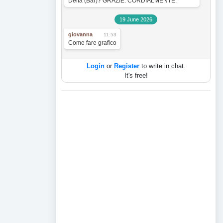
Delta (Bar)? GRAZIE. CORDIALMENTE.
19 June 2026
giovanna
11:53
Come fare grafico
Login
or
Register
to write in chat.
It's free!