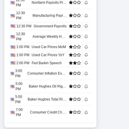
12:30
Nonfarm Payrolls Private
PM
12:30
Manufacturing Payrolls
PM
12:30 PM
Government Payrolls
12:30
Average Weekly Hours
PM
1:00 PM
Used Car Prices MoM
1:00 PM
Used Car Prices YoY
2:00 PM
Fed Barkin Speech
3:00
Consumer Inflation Expectations
PM
5:00
Baker Hughes Oil Rig Count
PM
5:00
Baker Hughes Total Rigs Count
PM
7:00
Consumer Credit Change
PM