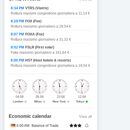
8:34 PM
VTRS (Viatris)
Rottura massimi congestione giornaliera a 11,14 €
8:29 PM
FOX (Fox)
Rottura massimo giornaliero a 29,54 €
8:07 PM
FOXA (Fox)
Rottura massimo giornaliero a 31,32 €
8:02 PM
FSLR (First solar)
Fake massimo giornaliero a 161,64 €
8:00 PM
HST (Host hotels & resorts)
Rottura massimi congestione giornaliera a 18,54 €
04:58
05:58
23:58
12:58
London
Milan
New York
Tokyo
Economic calendar
View all
6:00 AM
Balance of Trade