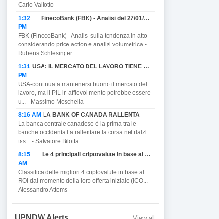
Carlo Vallotto
1:32
FinecoBank (FBK) - Analisi del 27/01/2023
PM
FBK (FinecoBank) - Analisi sulla tendenza in atto
considerando price action e analisi volumetrica -
Rubens Schlesinger
1:31
USA: IL MERCATO DEL LAVORO TIENE MA PROMETTE DI AFFIEVOLIRSI CON IL PIL E MINACCIA RECESSIONE.
PM
USA-continua a mantenersi buono il mercato del
lavoro, ma il PIL in affievolimento potrebbe essere
u... - Massimo Moschella
8:16 AM
LA BANK OF CANADA RALLENTA
La banca centrale canadese è la prima tra le
banche occidentali a rallentare la corsa nei rialzi
tas... - Salvatore Bilotta
8:15
Le 4 principali criptovalute in base al ROI.
AM
Classifica delle migliori 4 criptovalute in base al
ROI dal momento della loro offerta iniziale (ICO... -
Alessandro Attems
UPNDW Alerts
View all