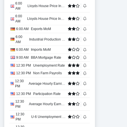
6:00
Lloyds House Price Index YoY
AM
6:00
Lloyds House Price Index MoM
AM
6:00 AM
Exports MoM
6:00
Industrial Production MoM
AM
6:00 AM
Imports MoM
9:00 AM
BBA Mortgage Rate
12:30 PM
Unemployment Rate
12:30 PM
Non Farm Payrolls
12:30
Average Hourly Earnings MoM
PM
12:30 PM
Participation Rate
12:30
Average Hourly Earnings YoY
PM
12:30
U-6 Unemployment Rate
PM