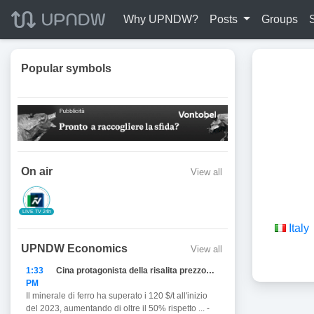
Why UPNDW?
Posts
Groups
Popular symbols
On air
View all
LIVE TV 24h
Italy
UPNDW Economics
View all
1:33
Cina protagonista della risalita prezzo del Ferro
PM
Il minerale di ferro ha superato i 120 $/t all'inizio
del 2023, aumentando di oltre il 50% rispetto ... -