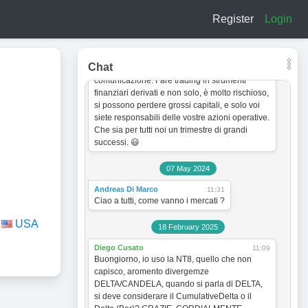
a titolo esclusivamente informativo e didattico.
Register
Login
In quanto tale non vogliono incentivare in
nessun modo alcun tipo di operatività sullo
strumento finanziario. Le analisi dei grafici e le
strategie operative sono sempre soggette a
Chat
cambiamento senza obbligo di preventiva
comunicazione. Fare trading in strumenti
finanziari derivati e non solo, è molto rischioso,
si possono perdere grossi capitali, e solo voi
siete responsabili delle vostre azioni operative.
Che sia per tutti noi un trimestre di grandi
successi. 😃
07 May 2024
Andreas Di Marco
11:31
Ciao a tutti, come vanno i mercati ?
USA
18 February 2025
Diego Cusato
11:09
Buongiorno, io uso la NT8, quello che non
capisco, aromento divergemze
DELTA/CANDELA, quando si parla di DELTA,
si deve considerare il CumulativeDelta o il