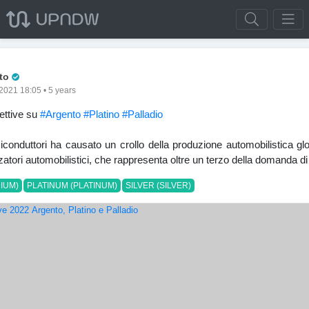
Pro Trader
tto
021 18:05 • 5 years
ettive su
#Argento
#Platino
#Palladio
conduttori ha causato un crollo della produzione automobilistica glob
atori automobilistici, che rappresenta oltre un terzo della domanda di p
IUM)
PLATINUM (PLATINUM)
SILVER (SILVER)