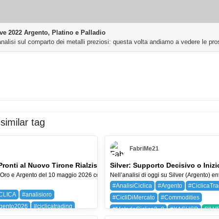
ive 2022 Argento, Platino e Palladio
nalisi sul comparto dei metalli preziosi: questa volta andiamo a vedere le pros
similar tag
FabriMe21
Pronti al Nuovo Tirone Rialzista? | Analisi 10 Maggio 2026
Silver: Supporto Decisivo o Inizi
i Oro e Argento del 10 maggio 2026 con Metodo Ciclico 3.0: tempo,
#AnalisiCiclica
#Argento
#CiclicaTr
CLICA
#analisioro
#CicliDiMercato
#Commodities
gento2026
#ciclicatrading
#MetodoCiclico3_0
#XAGUSD
SILV
doCiclico
#oro2026