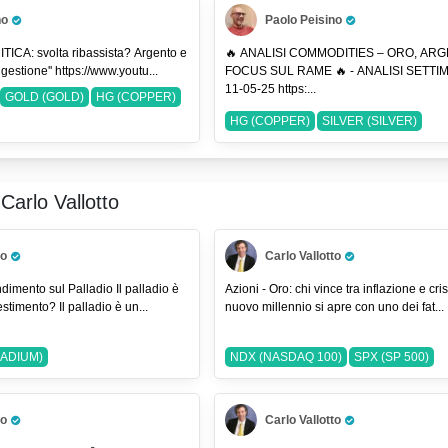
SQ (BLOCK)
no
Paolo Peisino
previsionesilver
#silver2026
Pro Trader
LVER (SILVER)
SQ (BLOCK)
ICA: svolta ribassista? Argento e
🔥 ANALISI COMMODITIES – ORO, AR
Rame ancora in congestione'' https://www.youtu...
FOCUS SUL RAME 🔥 - ANALISI SETT
11-05-25 https:...
GOLD (GOLD)
HG (COPPER)
HG (COPPER)
SILVER (SILVER)
Carlo Vallotto
to
Carlo Vallotto
Pro Trader
 sul Palladio Il palladio è
Azioni - Oro: chi vince tra inflazione e crisi
timento? Il palladio è un...
nuovo millennio si apre con uno dei fat...
LADIUM)
NDX (NASDAQ 100)
SPX (SP 500)
to
Carlo Vallotto
Pro Trader