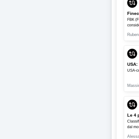
Finec
FBK (Fi
consid
Ruben
USA:
USA-con
Massi
Le 4 
Classif
dal mom
Aless