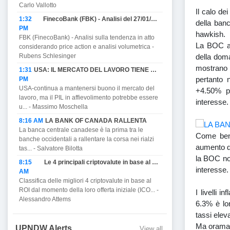
Carlo Vallotto
Il calo dei
1:32
FinecoBank (FBK) - Analisi del 27/01/2023
della banc
PM
hawkish.
FBK (FinecoBank) - Analisi sulla tendenza in atto
La BOC af
considerando price action e analisi volumetrica -
della dom
Rubens Schlesinger
mostrano i 
1:31
USA: IL MERCATO DEL LAVORO TIENE MA PROMETTE DI AFFIEVOLIRSI CON IL PIL E MINACCIA RECESSIONE.
pertanto n
PM
USA-continua a mantenersi buono il mercato del
+4.50% pe
lavoro, ma il PIL in affievolimento potrebbe essere
interesse.
u... - Massimo Moschella
8:16 AM
LA BANK OF CANADA RALLENTA
La banca centrale canadese è la prima tra le
Come ben 
banche occidentali a rallentare la corsa nei rialzi
aumento de
tas... - Salvatore Bilotta
la BOC non
8:15
Le 4 principali criptovalute in base al ROI.
interesse.
AM
Classifica delle migliori 4 criptovalute in base al
ROI dal momento della loro offerta iniziale (ICO... -
I livelli 
Alessandro Attems
6.3% è lon
tassi eleva
Ma oramai 
UPNDW Alerts
View all