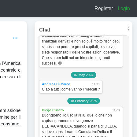
a titolo esclusivamente informativo e didattico.
Register
Login
In quanto tale non vogliono incentivare in
nessun modo alcun tipo di operatività sullo
strumento finanziario. Le analisi dei grafici e le
strategie operative sono sempre soggette a
Chat
cambiamento senza obbligo di preventiva
comunicazione. Fare trading in strumenti
finanziari derivati e non solo, è molto rischioso,
si possono perdere grossi capitali, e solo voi
siete responsabili delle vostre azioni operative.
Che sia per tutti noi un trimestre di grandi
n l’America
successi. 😃
 centrale e
07 May 2024
rocesso di
Andreas Di Marco
11:31
Ciao a tutti, come vanno i mercati ?
18 February 2025
’immissione
Diego Cusato
11:09
Buongiorno, io uso la NT8, quello che non
mine per il
capisco, aromento divergemze
l consumo,
DELTA/CANDELA, quando si parla di DELTA,
si deve considerare il CumulativeDelta o il