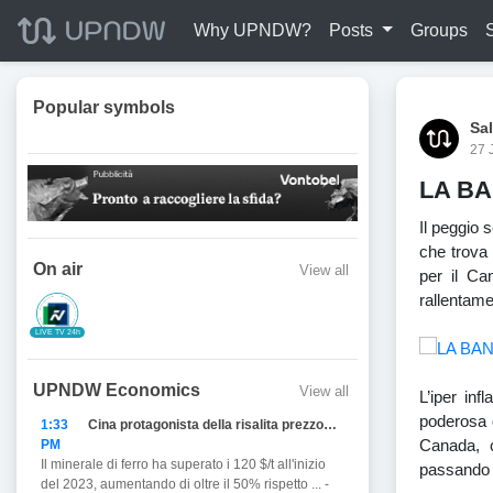
Why UPNDW?
Posts
Groups
Popular symbols
Sal
27 
LA B
Il peggio 
che trova 
On air
View all
per il Ca
rallentame
LIVE TV 24h
UPNDW Economics
View all
L’iper inf
poderosa d
1:33
Cina protagonista della risalita prezzo del Ferro
Canada, c
PM
Il minerale di ferro ha superato i 120 $/t all'inizio
passando d
del 2023, aumentando di oltre il 50% rispetto ... -