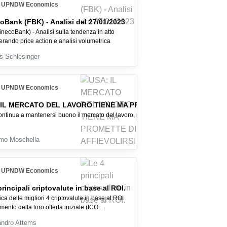
UPNDW Economics
oBank (FBK) - Analisi del 27/01/2023
necoBank) - Analisi sulla tendenza in atto
erando price action e analisi volumetrica
s Schlesinger
UPNDW Economics
 IL MERCATO DEL LAVORO TIENE MA PROMETTE DI AFFIEVOLIRSI
tinua a mantenersi buono il mercato del lavoro, ma il PIL in affievolimento potreb
mo Moschella
UPNDW Economics
principali criptovalute in base al ROI.
ica delle migliori 4 criptovalute in base al ROI
ento della loro offerta iniziale (ICO...
andro Attems