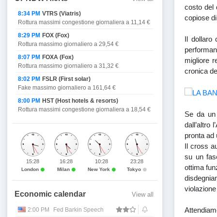
costo del 
8:34 PM
VTRS (Viatris)
copiose di
Rottura massimi congestione giornaliera a 11,14 €
8:29 PM
FOX (Fox)
Il dollaro
Rottura massimo giornaliero a 29,54 €
performanc
8:07 PM
FOXA (Fox)
migliore r
Rottura massimo giornaliero a 31,32 €
cronica de
8:02 PM
FSLR (First solar)
Fake massimo giornaliero a 161,64 €
8:00 PM
HST (Host hotels & resorts)
Rottura massimi congestione giornaliera a 18,54 €
Se da un 
dall’altro
pronta ad u
Il cross a
su un fas
15:28
16:28
10:28
23:28
ottima fun
London
Milan
New York
Tokyo
disdegnia
violazione 
Economic calendar
View all
Attendiam
2:00 PM
Fed Barkin Speech