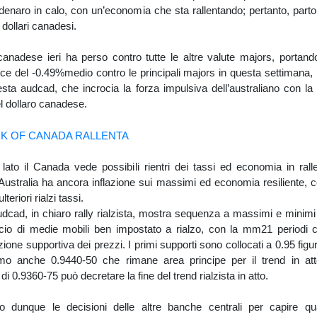
denaro in calo, con un’economia che sta rallentando; pertanto, part
 dollari canadesi.
 canadese ieri ha perso contro tutte le altre valute majors, portand
e del -0.49%medio contro le principali majors in questa settimana,
esta audcad, che incrocia la forza impulsiva dell’australiano con l
l dollaro canadese.
lato il Canada vede possibili rientri dei tassi ed economia in rall
 l’Australia ha ancora inflazione sui massimi ed economia resiliente,
lteriori rialzi tassi.
udcad, in chiaro rally rialzista, mostra sequenza a massimi e minimi
cio di medie mobili ben impostato a rialzo, con la mm21 periodi 
zione supportiva dei prezzi. I primi supporti sono collocati a 0.95 fig
mo anche 0.9440-50 che rimane area principe per il trend in att
di 0.9360-75 può decretare la fine del trend rialzista in atto.
o dunque le decisioni delle altre banche centrali per capire q