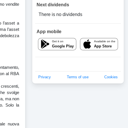
ono vendite
Next dividends
There is no dividends
o l’asset a
 ma l’asset
App mobile
a debolezza
Get it on
Available on the
Google Play
App Store
entamento,
 con al RBA
Privacy
Terms of use
Cookies
 crescenti,
che svolge
ura, ma non
o. Solo la
uale nuova