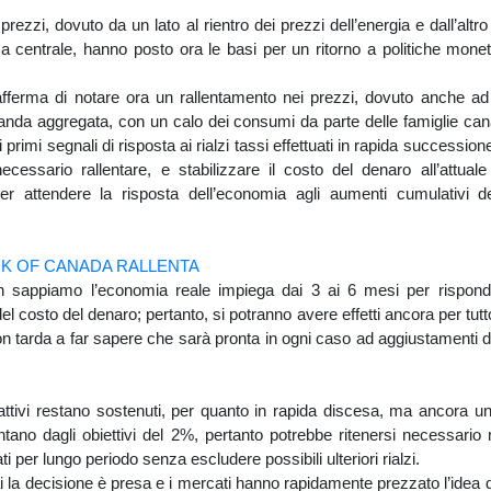
 prezzi, dovuto da un lato al rientro dei prezzi dell’energia e dall’altro
a centrale, hanno posto ora le basi per un ritorno a politiche mon
ferma di notare ora un rallentamento nei prezzi, dovuto anche ad 
anda aggregata, con un calo dei consumi da parte delle famiglie can
primi segnali di risposta ai rialzi tassi effettuati in rapida successione
ecessario rallentare, e stabilizzare il costo del denaro all’attual
r attendere la risposta dell’economia agli aumenti cumulativi de
sappiamo l’economia reale impiega dai 3 ai 6 mesi per rispon
l costo del denaro; pertanto, si potranno avere effetti ancora per tutto
 tarda a far sapere che sarà pronta in ogni caso ad aggiustamenti d
inflattivi restano sostenuti, per quanto in rapida discesa, ma ancora u
tano dagli obiettivi del 2%, pertanto potrebbe ritenersi necessari
ti per lungo periodo senza escludere possibili ulteriori rialzi.
la decisione è presa e i mercati hanno rapidamente prezzato l’idea d