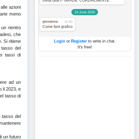
Delta (Bar)? GRAZIE. CORDIALMENTE.
 alle azioni
19 June 2026
etarie meno
giovanna
11:53
Come fare grafico
un rientro
adesi, che
. Si ritiene
Login
or
Register
to write in chat.
It's free!
e tasso del
i tassi di
dere ad un
 il 2023, e
el tasso di
n tasso del
o mantenere
i un futuro