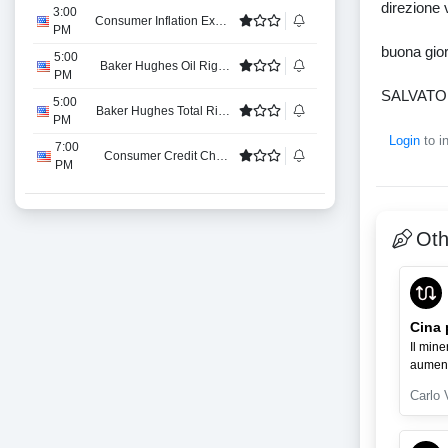
direzione 
3:00
Consumer Inflation Expectations
PM
buona gior
5:00
Baker Hughes Oil Rig Count
PM
SALVATO
5:00
Baker Hughes Total Rigs Count
PM
Login
to i
7:00
Consumer Credit Change
PM
Ot
Cina 
Il mine
aumenta
Carlo 