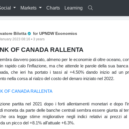
Social
Markets
Charts
Learning
Pro Trader
vatore Bilotta
for
UPNDW Economics
January 2023 08:16 • 3 years
ANK OF CANADA RALLENTA
sembra davvero passato, almeno per le economie di oltre oceano, co
in rapido calo l’inflazione, ma che attende le parole della sua banca
nada, che ieri ha portato i tassi al +4.50% dando inizio ad un p
nto nella corsa al rialzo del costo del denaro iniziato nel 2022.
lazione partita nel 2021 dopo i forti allentamenti monetari e dopo l
i moneta da parte delle banche centrali sembra essere giunta al ter
he ora legge stime migliorative negli indici relativi ai prezzi a
a un picco del +8.1% all’attuale +6.3%.