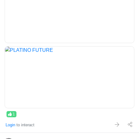
rischio rimangono a carico dell'investitore.
1
Login
to interact