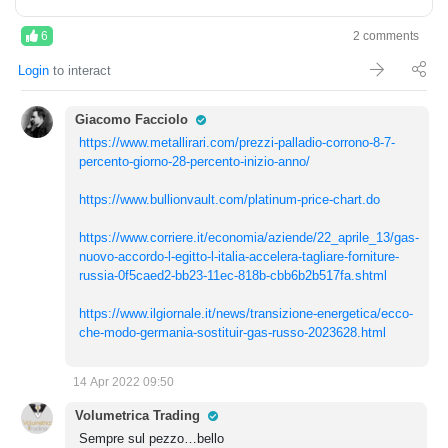
6
2 comments
Login
to interact
Pro Trader
Giacomo Facciolo
https://www.metallirari.com/prezzi-palladio-corrono-8-7-
percento-giorno-28-percento-inizio-anno/
https://www.bullionvault.com/platinum-price-chart.do
https://www.corriere.it/economia/aziende/22_aprile_13/gas-
nuovo-accordo-l-egitto-l-italia-accelera-tagliare-forniture-
russia-0f5caed2-bb23-11ec-818b-cbb6b2b517fa.shtml
https://www.ilgiornale.it/news/transizione-energetica/ecco-
che-modo-germania-sostituir-gas-russo-2023628.html
14 Apr 2022 09:50
Pro Trader
Volumetrica Trading
Sempre sul pezzo…bello