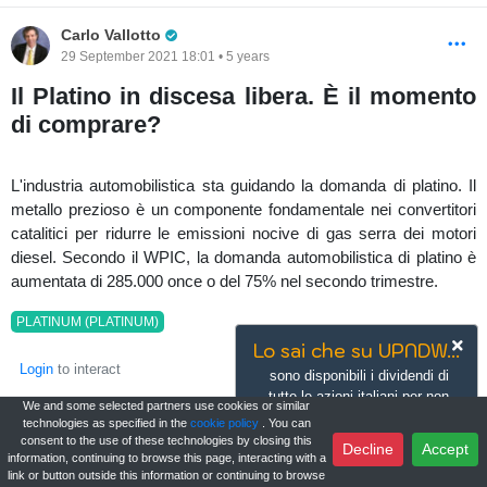
Pro Trader
Carlo Vallotto
29 September 2021 18:01 • 5 years
Il Platino in discesa libera. È il momento
di comprare?
L'industria automobilistica sta guidando la domanda di platino. Il
metallo prezioso è un componente fondamentale nei convertitori
catalitici per ridurre le emissioni nocive di gas serra dei motori
diesel. Secondo il WPIC, la domanda automobilistica di platino è
aumentata di 285.000 once o del 75% nel secondo trimestre.
PLATINUM (PLATINUM)
Lo sai che su UPNDW...
Login
to interact
sono disponibili i dividendi di
tutte le azioni italiani per non
We and some selected partners use cookies or similar
farsi trovare mai impreparati?
technologies as specified in the
cookie policy
. You can
consent to the use of these technologies by closing this
Learn more
Decline
Accept
information, continuing to browse this page, interacting with a
link or button outside this information or continuing to browse