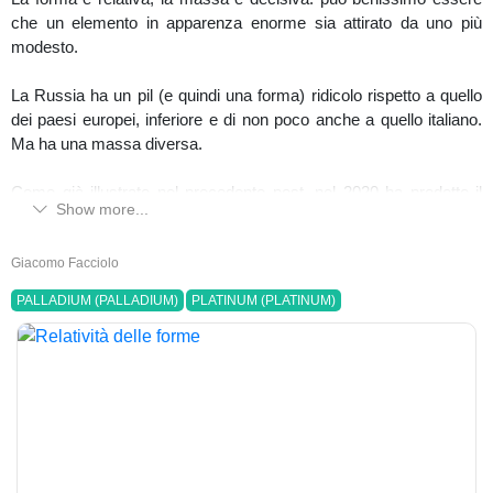
che un elemento in apparenza enorme sia attirato da uno più
modesto.
La Russia ha un pil (e quindi una forma) ridicolo rispetto a quello
dei paesi europei, inferiore e di non poco anche a quello italiano.
Ma ha una massa diversa.
Come già illustrato nel precedente post, nel 2020 ha prodotto il
Show more...
10% del platino a livello mondiale e addirittura quasi il 40% del
palladio.
Giacomo Facciolo
Questi due metalli sono fondamentali per la costruzione delle
PALLADIUM (PALLADIUM)
PLATINUM (PLATINUM)
moderne autovetture elettriche (che trovo orrende).
Il prezzo del palladio è esploso specialmente da quando “è
arrivata la decisione delle borse di Londra e Chicago di
sospendere 2 raffinerie russe di proprietà statale”. L’8 aprile, balzo
dei prezzi di oltre l’8% e da inizio anno si tocca quasi il +30%.
Una relazione con la Russia su questo tema esisterà sempre.