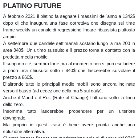
PLATINO FUTURE
A febbraio 2021 il platino fa segnare i massimi dell'anno a 1342$
dopo di che inaugura una fase correttiva che disegna sul time
frame weekly un canale di regressione lineare ribassista piuttosto
ampio.
A settembre due candele settimanali sostano lungo la ma 200 in
area 940$. Un ultimo sussulto e il prezzo torna a contatto con la
predetta media mobile.
Il supporto c'è, sembra forte ma al momento non si può escludere
a priori una chiusura sotto i 940$ che lascerebbe scivolare il
prezzo a 860$.
D'altronde tutte le principali medie mobili sono ancora inclinate
verso il basso (ad eccezione della ma 5 sul daily).
Anche il Macd e il Roc (Rate of Change) fluttuano sotto la linea
dello zero.
Insomma tutto lascerebbe propendere per un ulteriore
downgrade.
Ma proprio in questi casi è bene avere pronta anche una
soluzione alternativa.