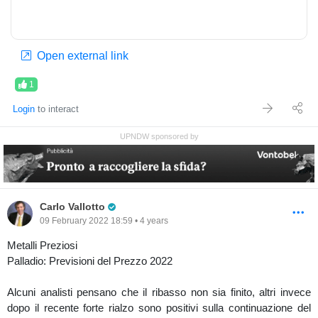
rilasciati i numeri dell'occupazione di marzo, che saranno un'altra
indicazione della forza dell'economia statunitense. Mentre è
difficile isolare quali fattori potrebbero portare ad un aumento della
volatilità implicita con così tanto in corso, come si può vedere
Open external link
nella linea blu nel grafico QuikStrike qui sotto della curva di
volatilità implicita nelle opzioni E-mini S&P 500, il mercato delle
1
opzioni sta assegnando un livello implicito leggermente più alto
Login
to interact
alla scadenza di venerdì rispetto alle scadenze più differite.
UPNDW sponsored by
source-
https://www.cmegroup.com/newsletters/infocus/2022/03/us-
equity-prices-rise--us-treasury-yield-curve-continues-to-
flat.html
#key-takeaways
Pro Trader
Carlo Vallotto
09 February 2022 18:59 • 4 years
Metalli Preziosi
Palladio: Previsioni del Prezzo 2022
Alcuni analisti pensano che il ribasso non sia finito, altri invece
dopo il recente forte rialzo sono positivi sulla continuazione del