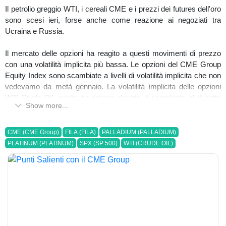
Il petrolio greggio WTI, i cereali CME e i prezzi dei futures dell'oro
sono scesi ieri, forse anche come reazione ai negoziati tra
Ucraina e Russia.
Il mercato delle opzioni ha reagito a questi movimenti di prezzo
con una volatilità implicita più bassa. Le opzioni del CME Group
Equity Index sono scambiate a livelli di volatilità implicita che non
vedevamo da metà gennaio. La volatilità implicita delle opzioni
WTI Crude Oil, anche se ancora elevata, è scambiata al di sotto
Show more...
di una deviazione standard rispetto agli ultimi tre mesi e l'oro
implicito è scambiato proprio intorno al suo livello medio di
chiusura a 3 mesi.
CME (CME Group)
FILA (FILA)
PALLADIUM (PALLADIUM)
PLATINUM (PLATINUM)
SPX (SP 500)
WTI (CRUDE OIL)
Oggi le aperture sui Futures sono leggermente al di sotto della
chiusura di ieri, mentre rendono bene Yen, e discretamente bene
Euro (vedi grafico nel link)
Continua la pressione sulle materie prime, con il Palladio a
+4.72% e Platino a +2.32% nelle fasi di apertura
Per quanto riguarda il resto della settimana, venerdì verranno