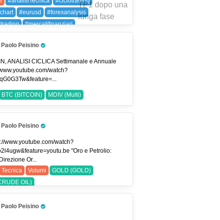
i
#analisiTecnica
#ciclotrading
chart
#eurusd
#forexanalysis
xtrading
#mercatifinanziari
ygenerator
#priceaction
#smartvolume
Paolo Peisino
rlife
#tradingitalia
#tradingstrategies
Pro Trader
ingview
#usdjpy
EURUSD (EUR/USD)
N, ANALISI CICLICA Settimanale e Annuale
//www.youtube.com/watch?
PY (USDJPY)
qG0G3Tw&feature=...
BTC (BITCOIN)
MDIV (Multi)
Paolo Peisino
Pro Trader
s://www.youtube.com/watch?
o2l4ugw&feature=youtu.be "Oro e Petrolio:
irezione Or...
Tecnica
Volumi
GOLD (GOLD)
CRUDE OIL)
Paolo Peisino
Pro Trader