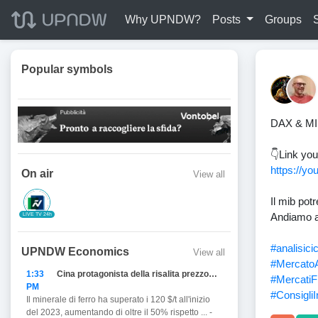
Why UPNDW?
Posts
Groups
Popular symbols
DAX & MIB.
👇Link you
https://y
On air
View all
Il mib pot
Andiamo al
LIVE TV 24h
#analisicic
UPNDW Economics
View all
#MercatoA
1:33
Cina protagonista della risalita prezzo del Ferro
#MercatiFi
PM
#Consigli
Il minerale di ferro ha superato i 120 $/t all'inizio
del 2023, aumentando di oltre il 50% rispetto ... -