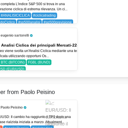
 completa L'indice S&P 500 si trova in una
razione ciclica di estrema rilevanza. Un ci...
#ANALISICICLICA
#ciclicatrading
doCiclico
#sp500analisi
#sp500previsione
SP 500)
eugenio sartorelli
Pro Trader
 Analisi Ciclica dei principali Mercati-22-lug-26
eo viene svolta un'Analisi Ciclica mediante una tecnica
icata utilizzando opportuni Os...
BTC (BITCOIN)
FGBL (BUND)
SD (EUR/USD)
er from Paolo Peisino
Paolo Peisino
Pro Trader
/USD: Il cambio ha raggiunto il TP1 dopo una
ase rialzista iniziata a marzo. Attualment...