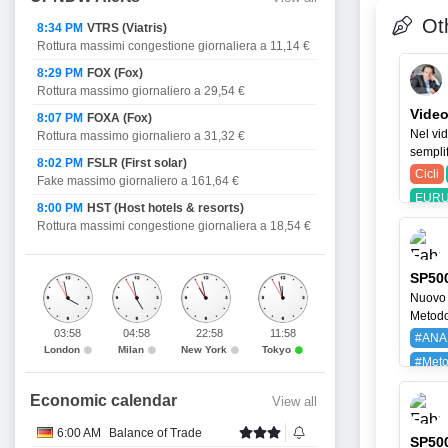
Oth
8:34 PM
VTRS (Viatris)
Rottura massimi congestione giornaliera a 11,14 €
8:29 PM
FOX (Fox)
Rottura massimo giornaliero a 29,54 €
Video
8:07 PM
FOXA (Fox)
Nel vid
Rottura massimo giornaliero a 31,32 €
semplif
8:02 PM
FSLR (First solar)
Cicli
Fake massimo giornaliero a 161,64 €
EURU
8:00 PM
HST (Host hotels & resorts)
Rottura massimi congestione giornaliera a 18,54 €
SP500
Nuovo 
Metodo 
03:58
04:58
22:58
11:58
#ANA
London
Milan
New York
Tokyo
#Meto
BAYG
Economic calendar
View all
6:00 AM
Balance of Trade
SP500