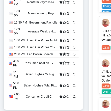
12:30
Volum
Nonfarm Payrolls Private
PM
#daily
12:30
#fore
Manufacturing Payrolls
PM
#mone
12:30 PM
Government Payrolls
#trade
12:30
#trad
BITCOI
Average Weekly Hours
PM
https:
USDJ
v=t9ae
1:00 PM
Used Car Prices MoM
1:00 PM
Used Car Prices YoY
Cicli
2:00 PM
Fed Barkin Speech
3:00
Consumer Inflation Expectations
PM
🔗http
5:00
Baker Hughes Oil Rig Count
v=9if4
PM
Quale D
5:00
Baker Hughes Total Rigs Count
Cicli
PM
WTI (
7:00
Consumer Credit Change
PM