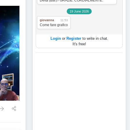
Delta (Bar)? GRAZIE. CORDIALMENTE.
19 June 2026
giovanna
11:53
Come fare grafico
Login
or
Register
to write in chat.
It's free!
ib. Analisi ciclica del 28-11-24