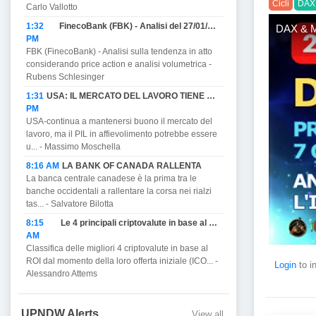
Cicli
DAX 
Carlo Vallotto
1:32
FinecoBank (FBK) - Analisi del 27/01/2023
DAX & MI
PM
FBK (FinecoBank) - Analisi sulla tendenza in atto
considerando price action e analisi volumetrica -
Rubens Schlesinger
1:31
USA: IL MERCATO DEL LAVORO TIENE MA PROMETTE DI AFFIEVOLIRSI CON IL PIL E MINACCIA RECESSIONE.
PM
USA-continua a mantenersi buono il mercato del
lavoro, ma il PIL in affievolimento potrebbe essere
u... - Massimo Moschella
8:16 AM
LA BANK OF CANADA RALLENTA
La banca centrale canadese è la prima tra le
banche occidentali a rallentare la corsa nei rialzi
tas... - Salvatore Bilotta
8:15
Le 4 principali criptovalute in base al ROI.
AM
Classifica delle migliori 4 criptovalute in base al
ROI dal momento della loro offerta iniziale (ICO... -
Login
to i
Alessandro Attems
UPNDW Alerts
View all