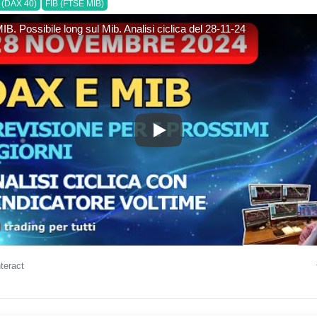
(DAX 40)
FIB (FTSE MIB)
B. Possibile long sul Mib. Analisi ciclica del 28-11-24
DAX & MIB. Possibile long sul M
nteract