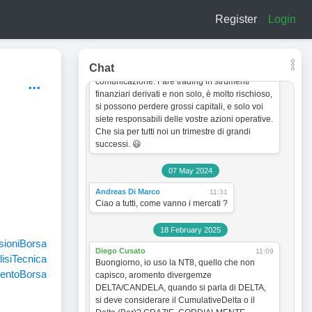
a titolo esclusivamente informativo e didattico.
Register
Login
In quanto tale non vogliono incentivare in
nessun modo alcun tipo di operatività sullo
strumento finanziario. Le analisi dei grafici e le
strategie operative sono sempre soggette a
Chat
cambiamento senza obbligo di preventiva
comunicazione. Fare trading in strumenti
finanziari derivati e non solo, è molto rischioso,
si possono perdere grossi capitali, e solo voi
siete responsabili delle vostre azioni operative.
Che sia per tutti noi un trimestre di grandi
successi. 😃
07 May 2024
Andreas Di Marco
11:31
Ciao a tutti, come vanno i mercati ?
18 February 2025
sioniBorsa
Diego Cusato
11:09
isiTecnica
Buongiorno, io uso la NT8, quello che non
entoBorsa
capisco, aromento divergemze
DELTA/CANDELA, quando si parla di DELTA,
si deve considerare il CumulativeDelta o il