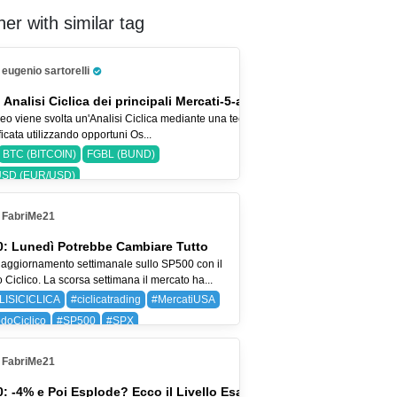
er with similar tag
eugenio sartorelli
Pro Trader
 Analisi Ciclica dei principali Mercati-5-ago-26
eo viene svolta un'Analisi Ciclica mediante una tecnica
icata utilizzando opportuni Os...
BTC (BITCOIN)
FGBL (BUND)
SD (EUR/USD)
FabriMe21
: Lunedì Potrebbe Cambiare Tutto
aggiornamento settimanale sullo SP500 con il
Ciclico. La scorsa settimana il mercato ha...
LISICICLICA
#ciclicatrading
#MercatiUSA
doCiclico
#SP500
#SPX
 (BAYER AG)
SPX (SP 500)
FabriMe21
: -4% e Poi Esplode? Ecco il Livello Esatto