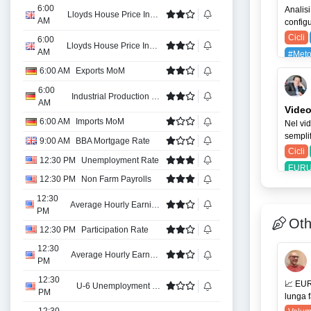
6:00
Analisi
Lloyds House Price Index YoY
AM
configu
Cicli
6:00
Lloyds House Price Index MoM
AM
#Meto
SPX (
6:00 AM
Exports MoM
6:00
Industrial Production MoM
AM
Video
6:00 AM
Imports MoM
Nel vid
semplif
9:00 AM
BBA Mortgage Rate
Cicli
12:30 PM
Unemployment Rate
EURU
12:30 PM
Non Farm Payrolls
12:30
Average Hourly Earnings MoM
PM
Oth
12:30 PM
Participation Rate
12:30
Average Hourly Earnings YoY
PM
12:30
📈 EUR
U-6 Unemployment Rate
PM
lunga f