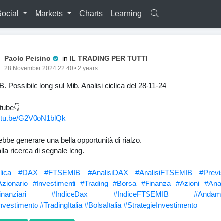
Social
Markets
Charts
Learning
Pro Trader
Paolo Peisino
in
IL TRADING PER TUTTI
28 November 2024 22:40 • 2 years
 Possibile long sul Mib. Analisi ciclica del 28-11-24
tube👇
outu.be/G2V0oN1blQk
rebbe generare una bella opportunità di rialzo.
la ricerca di segnale long.
lica
#DAX
#FTSEMIB
#AnalisiDAX
#AnalisiFTSEMIB
#Previ
zionario
#Investimenti
#Trading
#Borsa
#Finanza
#Azioni
#Anal
nanziari
#IndiceDax
#IndiceFTSEMIB
#Andam
Investimento
#TradingItalia
#BolsaItalia
#StrategieInvestimento