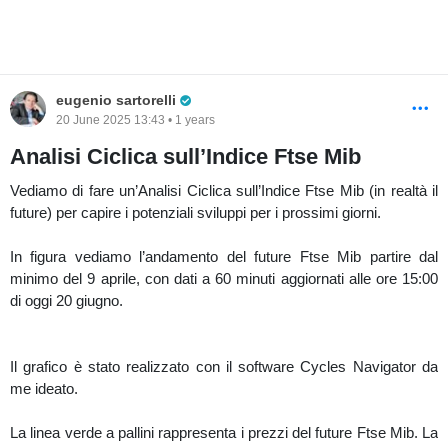
Dal lato opposto, un leggero recupero potrebbe riportare a 41800-
42000 e sino a 42300 punti. Eventuali salite superiori ridurrebbero
la fase di indebolimento e potrebbe anche mutare la struttura
ciclica.
Pro Trader
eugenio sartorelli
Ricordo che, per quanto ci siano delle strutture cicliche all’interno
20 June 2025 13:43 • 1 years
dei mercati finanziari, queste non sono e non possono essere
Analisi Ciclica sull’Indice Ftse Mib
esattamente regolari. Pertanto, l’analisi svolta (come tutta l’analisi
tecnica) non può che essere di tipo probabilistico, nel rispetto di
Vediamo di fare un’Analisi Ciclica sull’Indice Ftse Mib (in realtà il
una serie di regole che l’Analisi Ciclica prevede.
future) per capire i potenziali sviluppi per i prossimi giorni.
In figura vediamo l’andamento del future Ftse Mib partire dal
- Per approfondimenti:
https://www.investimentivincenti.it/
minimo del 9 aprile, con dati a 60 minuti aggiornati alle ore 15:00
- Segnalo Corso Opzioni (25 ottobre):
di oggi 20 giugno.
https://www.investimentivincenti.it/default.asp?pag=Corso-
Opzioni
Il grafico è stato realizzato con il software Cycles Navigator da
me ideato.
La linea verde a pallini rappresenta i prezzi del future Ftse Mib. La