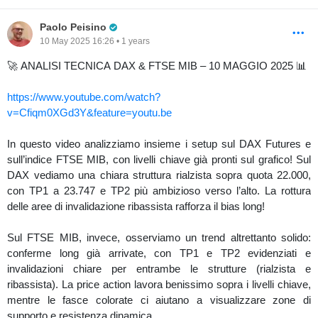
Pro Trader
Paolo Peisino
10 May 2025 16:26 • 1 years
🚀 ANALISI TECNICA DAX & FTSE MIB – 10 MAGGIO 2025 📊
https://www.youtube.com/watch?
v=Cfiqm0XGd3Y&feature=youtu.be
In questo video analizziamo insieme i setup sul DAX Futures e
sull’indice FTSE MIB, con livelli chiave già pronti sul grafico! Sul
DAX vediamo una chiara struttura rialzista sopra quota 22.000,
con TP1 a 23.747 e TP2 più ambizioso verso l’alto. La rottura
delle aree di invalidazione ribassista rafforza il bias long!
Sul FTSE MIB, invece, osserviamo un trend altrettanto solido:
conferme long già arrivate, con TP1 e TP2 evidenziati e
invalidazioni chiare per entrambe le strutture (rialzista e
ribassista). La price action lavora benissimo sopra i livelli chiave,
mentre le fasce colorate ci aiutano a visualizzare zone di
supporto e resistenza dinamica.