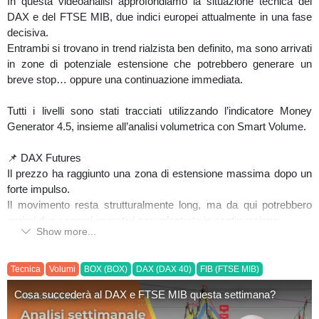
In questa videoanalisi approfondiamo la situazione tecnica del
esattamente regolari. Pertanto, l’analisi svolta (come tutta l’analisi
DAX e del FTSE MIB, due indici europei attualmente in una fase
tecnica) non può che essere di tipo probabilistico, nel rispetto di
decisiva.
una serie di regole che l’Analisi Ciclica prevede.
Entrambi si trovano in trend rialzista ben definito, ma sono arrivati
in zone di potenziale estensione che potrebbero generare un
breve stop… oppure una continuazione immediata.
- Per approfondimenti:
https://www.investimentivincenti.it/
Tutti i livelli sono stati tracciati utilizzando l’indicatore Money
Generator 4.5, insieme all’analisi volumetrica con Smart Volume.
📌 DAX Futures
Il prezzo ha raggiunto una zona di estensione massima dopo un
forte impulso.
Il movimento resta strutturalmente long, ma da qui potrebbero
aprirsi due scenari operativi per un’entrata in continuazione:
Show more...
Rottura diretta dell’area TP3 verso la proiezione finale (TP4);
Tecnica
Volumi
BOX (BOX)
DAX (DAX 40)
FIB (FTSE MIB)
Breve ritracciamento verso l’area di allerta per poi ripartire.
Cosa succederà al DAX e FTSE MIB questa settimana?
In entrambi i casi, il livello chiave di tenuta resta in area 23.428,