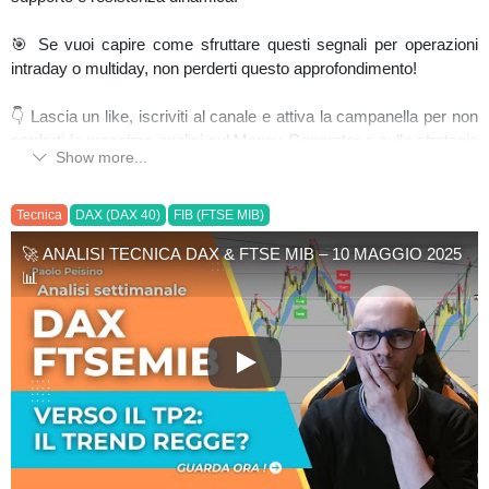
🎯 Se vuoi capire come sfruttare questi segnali per operazioni
intraday o multiday, non perderti questo approfondimento!
👇 Lascia un like, iscriviti al canale e attiva la campanella per non
perderti le prossime analisi sul Money Generator e sulle strategie
Show more...
avanzate di trading!
#dax
#ftsemib
#previsionedax
#previsionemib
Tecnica
DAX (DAX 40)
FIB (FTSE MIB)
🚀 ANALISI TECNICA DAX & FTSE MIB – 10 MAGGIO 2025
📊
🚀 ANALISI TECNICA DAX & F