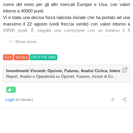
come del resto per gli altri mercati Europei e Usa, con valori
intorno a 40000 punti.
Vi è stata una decisa forza rialzista iniziale che ha portato ad una
massimo il 22 agosto (vedi freccia verde) con valori intorno a
43500 punti. È seguita una correzione con un minimo il 5
settembre (vedi freccia gialla) e valori intorno a 41500 punti. Va
Show more...
detto che per gli altri indici Europei e Usa il minimo è stato il 2
agosto. C’è poi stato un discreto recupero con un massimo l’8
ottobre (vedi cerchio rosso tratteggiato) su livelli similari a quelli
Cicli
Tecnica
FIB (FTSE MIB)
del 22 agosto. La correzione in atto dal 9 ottobre era già attesa da
parecchi giorni. Si potrebbe procedere mediamente in debolezza
Investimenti Vincenti: Opzioni, Futures, Analisi Ciclica, Intermarket,S
sino a fine ciclo atteso entro fine ottobre. Mediamente in
Report, Analisi e Operatività su Opzioni, Futures, Azioni di Eugenio Sartorel
debolezza significa che ci possono essere anche momentanei
recuperi. Eventuali accelerazioni al ribasso possono ridurre le
1
tempistiche cicliche descritte sopra.
Login
to interact
Giusto per dare qualche riferimento di prezzo del Future (che io
chiamo “livelli critici” e non sono veri target price) una fase di
ulteriore indebolimento potrebbe portare a 41300-41000-40700 e
sino a 40500 punti che per ora metto come limite.