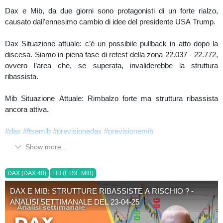
Dax e Mib, da due giorni sono protagonisti di un forte rialzo,
causato dall'ennesimo cambio di idee del presidente USA Trump.
Dax Situazione attuale: c’è un possibile pullback in atto dopo la
discesa. Siamo in piena fase di retest della zona 22.037 - 22.772,
ovvero l’area che, se superata, invaliderebbe la struttura
ribassista.
Mib Situazione Attuale: Rimbalzo forte ma struttura ribassista
ancora attiva.
#dax
#ftsemib
#previsionedax
#previsionemib
Show more...
DAX (DAX 40)
FIB (FTSE MIB)
DAX E MIB: STRUTTURE RIBASSISTE A RISCHIO ? -
ANALISI SETTIMANALE DEL 23-04-25