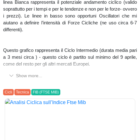
linea Bianca rappresenta il potenziale andamento ciclico (valido
soprattutto per i tempi e per le tendenze e non per le forze- ovvero
i prezzi). Le linee in basso sono opportuni Oscillatori che mi
aiutano a definire l’intensità di Forze Cicliche (ne uso circa 6-7
differenti).
Questo grafico rappresenta il Ciclo Intermedio (durata media pari
a 3 mesi circa ) - questo ciclo è partito sul minimo del 9 aprile,
come del resto per gli altri mercati Europei.
Show more...
Vi è stata una chiara forza rialzista sin da subito, con una fase
rialzista quasi rettilinea sino al massimo del 21 maggio (vedi
freccia verde). Poi una leggera correzione con il minimo centrale
Cicli
Tecnica
FIB (FTSE MIB)
del 23 maggio (vedi freccia gialla). Si è proseguiti in lateralità sino
al 9-10 giugno (vedi freccia rossa). Da lì è partita, in tempi ciclici
idonei, una fase correttiva che potrebbe proseguire sino a fine
ciclo atteso intorno al 3 luglio.
Chiaramente i noti eventi internazionali (conflitto Iran/Israele)
possono portare a delle accelerazioni dei movimenti, ma al di là di