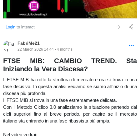
24.473 → primo segnale di debolezza
24.332 → livello decisivo (breaker)
sopra → continuazione
sotto → partenza ciclo inverso
Login
to interact
⚠️ Contesto di mercato
FabriMe21
22 March 2026 14:44 • 4 months
Il mercato è fortemente influenzato dal conflitto USA-IRAN legato
FTSE MIB: CAMBIO TREND. Sta
al petrolio e passaggio dello
Iniziando la Vera Discesa?
Stretto di Hormuz
Il FTSE MIB ha rotto la struttura di mercato e ora si trova in una
Questo significa:
fase decisiva. In questa analisi vediamo se siamo all’inizio di una
discesa più profonda.
movimenti meno “puliti” dal punto di vista ciclico
Il FTSE MIB si trova in una fase estremamente delicata.
maggiore necessità di adattamento
Con il Metodo Ciclico 3.0 analizziamo la situazione partendo dai
cicli superiori fino al breve periodo, per capire se il mercato
Scenario
italiano sta entrando in una fase ribassista più ampia.
🟢 Continuazione
tenuta dei livelli
Nel video vedrai:
prosecuzione verso nuovi massimi