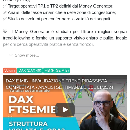
✅ Target operativi TP1 e TP2 definiti dal Money Generator;
✅ Analisi delle fasce dinamiche e delle zone di congestione;
✅ Studio dei volumi per confermare la validità dei segnali.
💡 Il Money Generator è studiato per filtrare i migliori segnali
trend-following e fornire un supporto visivo chiaro e pulito, ideale
per chi cerca operatività pratica e senza fronzoli.
Show more...
👉 Ti mostro gli scenari più probabili per i prossimi giorni e come
sto impostando la mia operatività sulla base di questi segnali.
Volumi
DAX (DAX 40)
FIB (FTSE MIB)
📢 Come sempre, ricorda: nessuna analisi garantisce il futuro, ma
DAX E MIB - INVALIDAZIONE TREND RIBASSISTA
il metodo giusto fa tutta la differenza.
COMPLETATA - ANALISI SETTIMANALE DEL 01/05/24
👇 Fammi sapere cosa ne pensi o se hai dubbi nei commenti:
rispondo sempre!
DAX E MIB - INVALIDAZIONE
#dax
#ftsemib
#previsionedax
#previsionemib