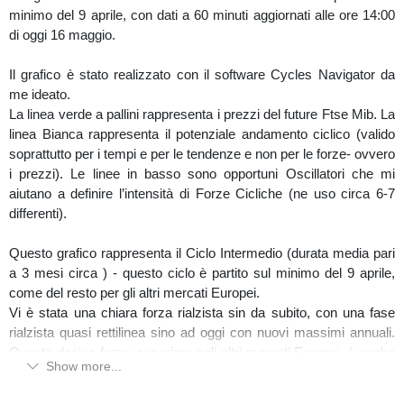
minimo del 9 aprile, con dati a 60 minuti aggiornati alle ore 14:00
📌 Analisi tecnica realizzata da Paolo Peisino con Money
di oggi 16 maggio.
Generator 4.5 e Smart Volume
Il grafico è stato realizzato con il software Cycles Navigator da
#dax
#ftsemib
#previsionedax
#previsionemib
me ideato.
La linea verde a pallini rappresenta i prezzi del future Ftse Mib. La
linea Bianca rappresenta il potenziale andamento ciclico (valido
soprattutto per i tempi e per le tendenze e non per le forze- ovvero
i prezzi). Le linee in basso sono opportuni Oscillatori che mi
aiutano a definire l’intensità di Forze Cicliche (ne uso circa 6-7
differenti).
Questo grafico rappresenta il Ciclo Intermedio (durata media pari
a 3 mesi circa ) - questo ciclo è partito sul minimo del 9 aprile,
come del resto per gli altri mercati Europei.
Vi è stata una chiara forza rialzista sin da subito, con una fase
rialzista quasi rettilinea sino ad oggi con nuovi massimi annuali.
Questa decisa forza, superiore agli altri mercati Europei, è anche
Show more...
conseguenza delle varie offerte di scambio e acquisizione
all’interno del settore Bancario/Finanziario in Italia.