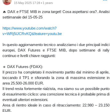
una serie di regole che l’Analisi Ciclica prevede.
15 May 2025 17:28 • 1 years
🔥 DAX e FTSE MIB in zona target! Cosa aspettarsi ora?. Analisi
- Per approfondimenti:
https://www.investimentivincenti.it/
settimanale del 15-05-25
https://www.youtube.com/watch?
v=WRj5IJCRvKQ&feature=youtu.be
In questo aggiornamento tecnico analizziamo i due principali indici
europei, DAX Futures e FTSE MIB, dopo settimane di rally
continuo e livelli chiave raggiunti:
🔹 DAX Futures (FDAX):
Il prezzo ha completato il movimento partito dal minimo di aprile,
toccando il TP1 e sfiorando la zona di massima estensione in
area 25.500-26.000 EUR.
Il trend resta fortemente rialzista, ma siamo su un possibile punto
di esaurimento ciclico: una correzione tecnica è probabile prima di
eventuali ulteriori estensioni.
Area di rientro ideale in caso di ritracciamento: 22.980 – 23.150
EUR.