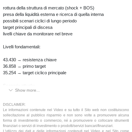
🔴 Inversione
rottura della struttura di mercato (shock + BOS)
rottura supporti
presa della liquidità esterna e ricerca di quella interna
trasformazione FVG → resistenza
possibili scenari ciclici di lungo periodo
partenza cicli inversi (T+2 / T+3)
target principali di discesa
livelli chiave da monitorare nel breve
⏱️ Timing
Livelli fondamentali:
Siamo in zona:
possibile partenza cicli inversi già nelle prossime sessioni
43.430 → resistenza chiave
Apertura mercati = cruciale
36.858 → primo target
35.254 → target ciclico principale
📥 Scarica gratuitamente la guida operativa del Metodo Ciclico
3.0:
Scenario attuale:
🌐 www.ciclicatrading.it
Show more...
👉 il mercato ha già dato un segnale di debolezza
👉 la struttura è cambiata
DISCLAIMER:
📅 Pubblicato il: 19/04/2026
Le informazioni contenute nel Video e su tutto il Sito web non costituiscono
👉 la probabilità maggiore resta ribassista
sollecitazione al pubblico risparmio e non sono volte a promuovere alcuna
⚠️ Contenuti a solo scopo informativo/educativo. Non sono
forma di investimento o commercio, né a promuovere o collocare strumenti
Nel breve, il comportamento del prezzo su questi livelli sarà
finanziari o servizi di investimento o prodotti/servizi bancari/finanziari.
consulenza finanziaria né sollecitazione all’acquisto o alla vendita.
decisivo per confermare lo scenario.
L'utilizzo dei dati e delle informazioni contenuti nel Video e nel Sito come