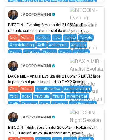
#mib
#nasdaq
#spx
#trading
#tradingonline
#volumi
DAX (DAX 40)
FIB (FTSE MIB)
JACOPO MARINI
NDX (NASDAQ 100)
SPX (SP 500)
SPXC (SPX)
Pro Trader
BITCOIN - Evening Session del 21/05/'24 - Discesa e
raffronto con ethereum #evoluta #bitcoin #btc ...
Cicli
Volumi
#bitcoin
#btc
#cripto
#crypto
#cryptotrading
#eth
#ethereum
#evoluta
#gann
#halving
#hodler
#hurst
#trading
#tradingonline
#volumi
BTC (BITCOIN)
JACOPO MARINI
ETH (ETHEREUM)
Pro Trader
DAX e MIB - Analisi Evoluta del 21/05/'24 - La Lagarde
impatterà sul prossimo short su DAX? #evolut...
Cicli
Volumi
#analisiciclica
#analisievoluta
#cicli
#dax
#evoluta
#hurst
#livemercati
#mib
#nasdaq
#spx
#trading
#tradingonline
#volumi
DAX (DAX 40)
FIB (FTSE MIB)
JACOPO MARINI
NDX (NASDAQ 100)
SPX (SP 500)
SPXC (SPX)
Pro Trader
BITCOIN - Night Session del 20/05/'24 - Rottura dei
70.000 dollari! #evoluta #bitcoin #btc #tradin...
Cicli
Volumi
#bitcoin
#btc
#cripto
#crypto