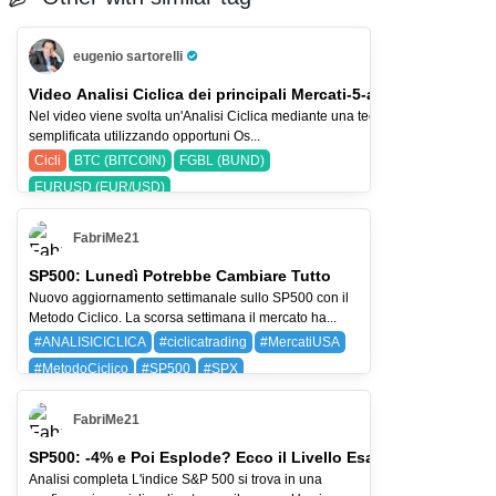
eugenio sartorelli
Pro Trader
Video Analisi Ciclica dei principali Mercati-5-ago-26
Nel video viene svolta un'Analisi Ciclica mediante una tecnica
semplificata utilizzando opportuni Os...
Cicli
BTC (BITCOIN)
FGBL (BUND)
EURUSD (EUR/USD)
FabriMe21
SP500: Lunedì Potrebbe Cambiare Tutto
Nuovo aggiornamento settimanale sullo SP500 con il
Metodo Ciclico. La scorsa settimana il mercato ha...
#ANALISICICLICA
#ciclicatrading
#MercatiUSA
#MetodoCiclico
#SP500
#SPX
BAYG (BAYER AG)
SPX (SP 500)
FabriMe21
SP500: -4% e Poi Esplode? Ecco il Livello Esatto
Analisi completa L'indice S&P 500 si trova in una