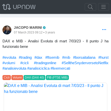
Pro Trader
JACOPO MARINI
07 March 2023 09:12 • 3 years
DAX e MIB - Analisi Evoluta di mart 7/03/23 - Il punto J ha
funzionato bene
#evoluta
#trading
#dax
#ftsemib
#mib
#borsaitaliana
#hurst
#volumi
#cicli
#tradingonline
#SelltheSnyderversetoNetflix
#analisievoluta
#analisiciclica
#livemercati
Cicli
Volumi
DAX (DAX 40)
FIB (FTSE MIB)