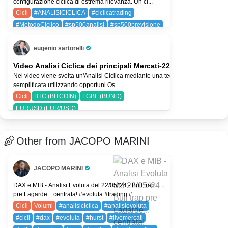
configurazione ciclica di estrema rilevanza. Un ci...
Cicli
#ANALISICICLICA
#ciclicatrading
#MetodoCiclico
#sp500analisi
#sp500previsione
SPX (SP 500)
eugenio sartorelli
Pro Trader
Video Analisi Ciclica dei principali Mercati-22-lug-26
Nel video viene svolta un'Analisi Ciclica mediante una tecnica
semplificata utilizzando opportuni Os...
Cicli
BTC (BITCOIN)
FGBL (BUND)
EURUSD (EUR/USD)
Other from JACOPO MARINI
JACOPO MARINI
Pro Trader
DAX e MIB - Analisi Evoluta del 22/05/'24 - Bull trap
pre Lagarde... centrata! #evoluta #trading #...
Cicli
Volumi
#analisiciclica
#analisievoluta
#cicli
#dax
#evoluta
#hurst
#livemercati