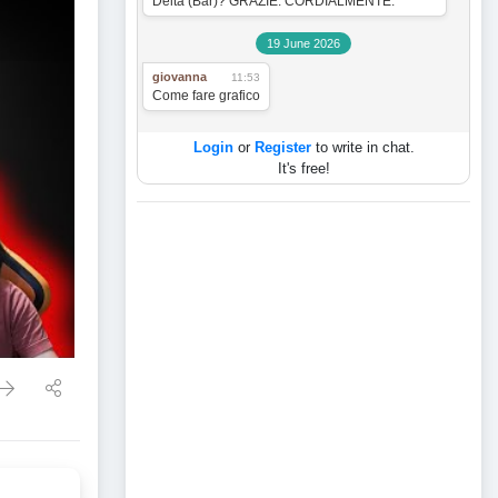
Delta (Bar)? GRAZIE. CORDIALMENTE.
19 June 2026
giovanna
11:53
Come fare grafico
Login
or
Register
to write in chat.
It's free!
ora attesa per segnale short