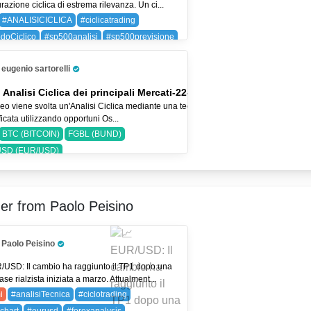
razione ciclica di estrema rilevanza. Un ci...
#ANALISICICLICA
#ciclicatrading
doCiclico
#sp500analisi
#sp500previsione
SP 500)
eugenio sartorelli
Pro Trader
 Analisi Ciclica dei principali Mercati-22-lug-26
eo viene svolta un'Analisi Ciclica mediante una tecnica
icata utilizzando opportuni Os...
BTC (BITCOIN)
FGBL (BUND)
SD (EUR/USD)
er from Paolo Peisino
Paolo Peisino
Pro Trader
/USD: Il cambio ha raggiunto il TP1 dopo una
ase rialzista iniziata a marzo. Attualment...
i
#analisiTecnica
#ciclotrading