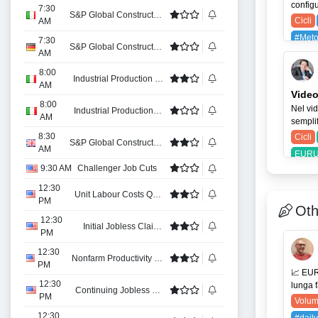
configu
7:30
S&P Global Construction PMI
Cicli
AM
#Meto
7:30
S&P Global Construction PMI
AM
SPX (
8:00
Industrial Production MoM
AM
Video
8:00
Nel vid
Industrial Production YoY
AM
semplif
8:30
Cicli
S&P Global Construction PMI
AM
EURU
9:30 AM
Challenger Job Cuts
12:30
Unit Labour Costs QoQ Prel
PM
Oth
12:30
Initial Jobless Claims
PM
12:30
Nonfarm Productivity QoQ Prel
PM
📈 EUR
12:30
lunga f
Continuing Jobless Claims
PM
Volum
12:30