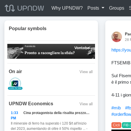
Why UPNDW?
Posts
Groups
Popular symbols
Pa
28 
https://y
FTSEMIB T
On air
View all
Sul Ftsemi
è il primo
LIVE TV 24h
4-11 i gior
UPNDW Economics
View all
#mib
#f
1:33
Cina protagonista della risalita prezzo del Ferro
#orderflo
PM
Il minerale di ferro ha superato i 120 $/t all'inizio
Cicli
FIB 
del 2023, aumentando di oltre il 50% rispetto ... -