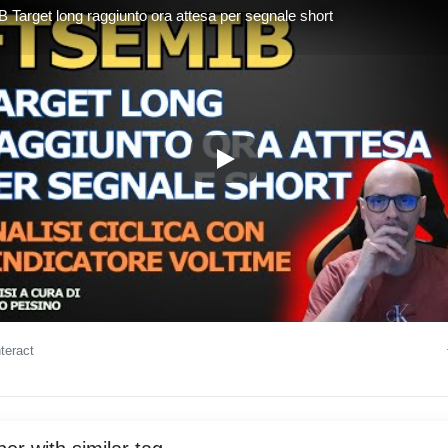
Target long raggiunto ora attesa per segnale short
FTSEMIB Target long raggiunto 
nteract