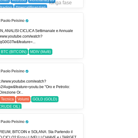
chart
#eurusd
#forexanalysis
xtrading
#mercatifinanziari
ygenerator
#priceaction
#smartvolume
Paolo Peisino
rlife
#tradingitalia
#tradingstrategies
Pro Trader
ingview
#usdjpy
EURUSD (EUR/USD)
N, ANALISI CICLICA Settimanale e Annuale
//www.youtube.com/watch?
PY (USDJPY)
qG0G3Tw&feature=...
BTC (BITCOIN)
MDIV (Multi)
Paolo Peisino
Pro Trader
s://www.youtube.com/watch?
o2l4ugw&feature=youtu.be "Oro e Petrolio:
irezione Or...
Tecnica
Volumi
GOLD (GOLD)
CRUDE OIL)
Paolo Peisino
Pro Trader
EUM, BITCOIN e SOLANA: Sta Partendo il
 CICLO? Ecco i LIVELLI CHIAVE e i TARGET