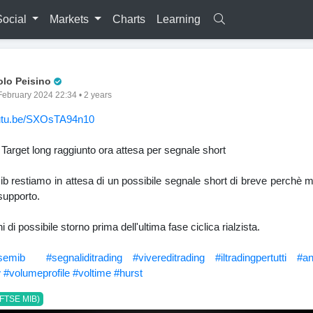
Social
Markets
Charts
Learning
Pro Trader
olo Peisino
February 2024 22:34 • 2 years
outu.be/SXOsTA94n10
arget long raggiunto ora attesa per segnale short
b restiamo in attesa di un possibile segnale short di breve perchè m
 supporto.
ni di possibile storno prima dell'ultima fase ciclica rialzista.
tsemib
#segnaliditrading
#vivereditrading
#iltradingpertutti
#an
w
#volumeprofile
#voltime
#hurst
(FTSE MIB)