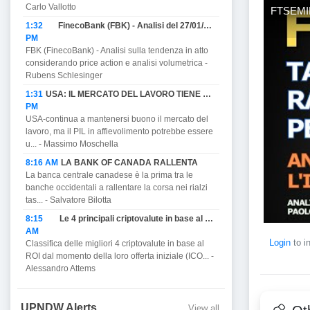
Carlo Vallotto
FTSEMIB 
1:32
FinecoBank (FBK) - Analisi del 27/01/2023
PM
FBK (FinecoBank) - Analisi sulla tendenza in atto
considerando price action e analisi volumetrica -
Rubens Schlesinger
1:31
USA: IL MERCATO DEL LAVORO TIENE MA PROMETTE DI AFFIEVOLIRSI CON IL PIL E MINACCIA RECESSIONE.
PM
USA-continua a mantenersi buono il mercato del
lavoro, ma il PIL in affievolimento potrebbe essere
u... - Massimo Moschella
8:16 AM
LA BANK OF CANADA RALLENTA
La banca centrale canadese è la prima tra le
banche occidentali a rallentare la corsa nei rialzi
tas... - Salvatore Bilotta
8:15
Le 4 principali criptovalute in base al ROI.
AM
Login
to i
Classifica delle migliori 4 criptovalute in base al
ROI dal momento della loro offerta iniziale (ICO... -
Alessandro Attems
UPNDW Alerts
View all