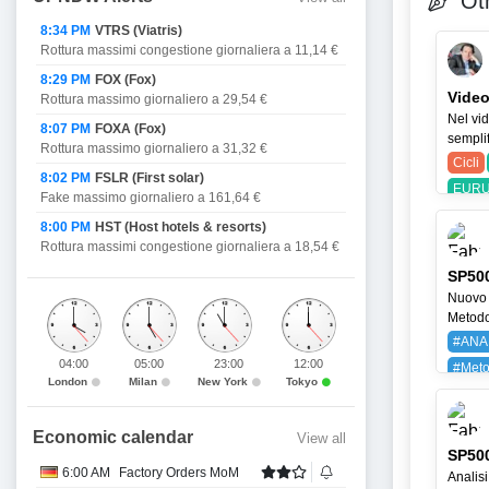
Oth
8:34 PM
VTRS (Viatris)
Rottura massimi congestione giornaliera a 11,14 €
8:29 PM
FOX (Fox)
Video
Rottura massimo giornaliero a 29,54 €
Nel vid
8:07 PM
FOXA (Fox)
semplif
Rottura massimo giornaliero a 31,32 €
Cicli
8:02 PM
FSLR (First solar)
EURU
Fake massimo giornaliero a 161,64 €
8:00 PM
HST (Host hotels & resorts)
Rottura massimi congestione giornaliera a 18,54 €
SP500
Nuovo 
Metodo 
#ANA
04:00
05:00
23:00
12:00
#Meto
London
Milan
New York
Tokyo
BAYG
Economic calendar
View all
SP500
6:00 AM
Factory Orders MoM
Analisi