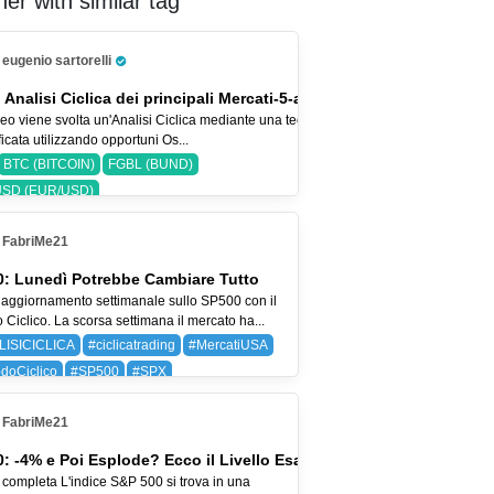
er with similar tag
eugenio sartorelli
Pro Trader
 Analisi Ciclica dei principali Mercati-5-ago-26
eo viene svolta un'Analisi Ciclica mediante una tecnica
icata utilizzando opportuni Os...
BTC (BITCOIN)
FGBL (BUND)
SD (EUR/USD)
FabriMe21
: Lunedì Potrebbe Cambiare Tutto
aggiornamento settimanale sullo SP500 con il
Ciclico. La scorsa settimana il mercato ha...
LISICICLICA
#ciclicatrading
#MercatiUSA
doCiclico
#SP500
#SPX
 (BAYER AG)
SPX (SP 500)
FabriMe21
: -4% e Poi Esplode? Ecco il Livello Esatto
 completa L'indice S&P 500 si trova in una