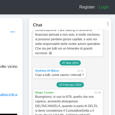
a titolo esclusivamente informativo e didattico.
Register
Login
In quanto tale non vogliono incentivare in
nessun modo alcun tipo di operatività sullo
strumento finanziario. Le analisi dei grafici e le
strategie operative sono sempre soggette a
Chat
cambiamento senza obbligo di preventiva
comunicazione. Fare trading in strumenti
finanziari derivati e non solo, è molto rischioso,
si possono perdere grossi capitali, e solo voi
siete responsabili delle vostre azioni operative.
Che sia per tutti noi un trimestre di grandi
successi. 😃
07 May 2024
olto vicino
Andreas Di Marco
11:31
Ciao a tutti, come vanno i mercati ?
18 February 2025
Diego Cusato
11:09
alisiciclica
Buongiorno, io uso la NT8, quello che non
capisco, aromento divergemze
DELTA/CANDELA, quando si parla di DELTA,
si deve considerare il CumulativeDelta o il