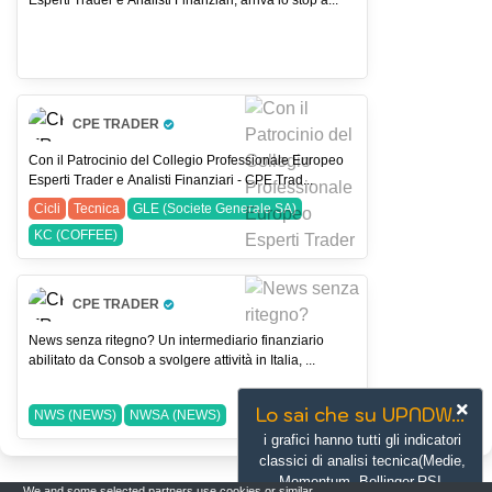
Esperti Trader e Analisti Finanziari, arriva lo stop a...
CPE TRADER
Pro Trader
Con il Patrocinio del Collegio Professionale Europeo
Esperti Trader e Analisti Finanziari - CPE Trad...
Cicli
Tecnica
GLE (Societe Generale SA)
KC (COFFEE)
CPE TRADER
Pro Trader
News senza ritegno? Un intermediario finanziario
abilitato da Consob a svolgere attività in Italia, ...
Lo sai che su UPNDW...
NWS (NEWS)
NWSA (NEWS)
i grafici hanno tutti gli indicatori
classici di analisi tecnica(Medie,
Momentum, Bollinger,RSI,
We and some selected partners use cookies or similar