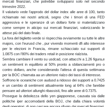
mercati finanziari, che potrebbe svilupparsi solo nel secondo
trimestre 2022.
Il valutario vede l’approdo del dollar index alle aree di 100, tanto
richiamate nei nostri articoli, segno che i timori di una FED
aggressiva e le speranze di un dollaro forte si materializzano
come sempre in aticipo sui mercati finanziari, valorizzando le
attese più del dato finale.
La fora del biglietto verde si rispecchia ovviamente su tutte le altre
majors, con l’eurusd che , pur vivendo momenti dfi alto interesse
per le elezioni in Francia, rimane schiacciato sui supporti di
1.0875 con l’80% dei traders retail in posizione rialzista.
Sembra cambiare il vento su usdcad, con attacchi a 1.26 figura,e
un sentiment in equilibrio al 50% pronto a sbilanciamenti pro o
contro dollaro, anche considerando l’attesa di questa settimana
per la BOC chiamata aa un ulteriore rialzo dei tassi di interesse.
Soffrono le oceaniche con audusd a ridosso dei supporti a 0.7425
e un cambio di sentiment attualmente long al 64% che farebbe
pensare ad ulteriori allunghi ribassisti, fino alle aree di 0.7375.
Prosegue la debolezza dello yen giapponese, causata sia dalle
politiche iper accomodanti della BOJ, che dalla chiara volontà
degli operatori, di non cercare ancora rifugio dai mercati finanziari,