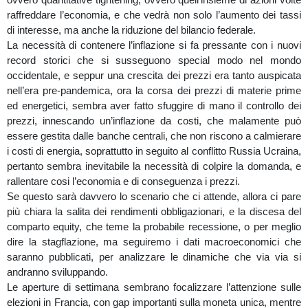
raffreddare l’economia, e che vedrà non solo l’aumento dei tassi
di interesse, ma anche la riduzione del bilancio federale.
La necessità di contenere l’inflazione si fa pressante con i nuovi
record storici che si susseguono special modo nel mondo
occidentale, e seppur una crescita dei prezzi era tanto auspicata
nell’era pre-pandemica, ora la corsa dei prezzi di materie prime
ed energetici, sembra aver fatto sfuggire di mano il controllo dei
prezzi, innescando un’inflazione da costi, che malamente può
essere gestita dalle banche centrali, che non riscono a calmierare
i costi di energia, soprattutto in seguito al conflitto Russia Ucraina,
pertanto sembra inevitabile la necessità di colpire la domanda, e
rallentare cosi l’economia e di conseguenza i prezzi.
Se questo sarà davvero lo scenario che ci attende, allora ci pare
più chiara la salita dei rendimenti obbligazionari, e la discesa del
comparto equity, che teme la probabile recessione, o per meglio
dire la stagflazione, ma seguiremo i dati macroeconomici che
saranno pubblicati, per analizzare le dinamiche che via via si
andranno sviluppando.
Le aperture di settimana sembrano focalizzare l’attenzione sulle
elezioni in Francia, con gap importanti sulla moneta unica, mentre