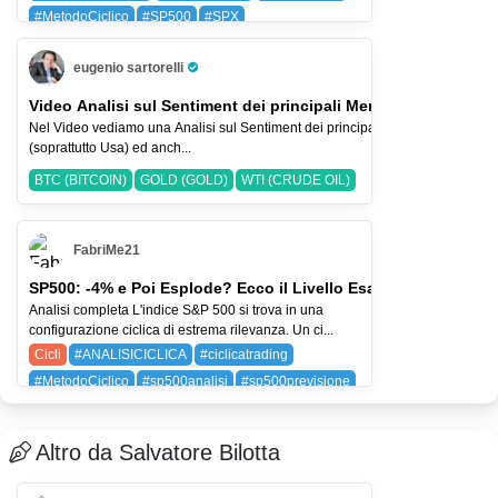
#MetodoCiclico
#SP500
#SPX
BAYG (BAYER AG)
SPX (SP 500)
eugenio sartorelli
Pro Trader
Video Analisi sul Sentiment dei principali Mercati-2-ago-2026
Nel Video vediamo una Analisi sul Sentiment dei principali Indici Azionari
(soprattutto Usa) ed anch...
BTC (BITCOIN)
GOLD (GOLD)
WTI (CRUDE OIL)
FabriMe21
SP500: -4% e Poi Esplode? Ecco il Livello Esatto
Analisi completa L'indice S&P 500 si trova in una
configurazione ciclica di estrema rilevanza. Un ci...
Cicli
#ANALISICICLICA
#ciclicatrading
#MetodoCiclico
#sp500analisi
#sp500previsione
SPX (SP 500)
Altro da Salvatore Bilotta