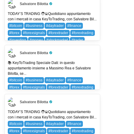
Salvatore Bilotta
Pro Trader
TODAY’S TRADING 🧑‍💻Quotidiano appuntamento
con i mercati in casa KeyToTrading, con Salvatore Bil...
#bitcoin
#business
#daytrader
#finance
#forex
#forexsignals
#forextrader
#forextrading
#investing
#money
#stockmarket
#trader
#trading
#wallstreet
BTC (BITCOIN)
Salvatore Bilotta
Pro Trader
📚 KeyToTrading Speciale Dati: in questo
appuntamento insieme a Massimo Rea e Salvatore
Bilotta, se...
#bitcoin
#business
#daytrader
#finance
#forex
#forexsignals
#forextrader
#forextrading
#investing
#money
#stockmarket
#trader
#trading
#wallstreet
BTC (BITCOIN)
Salvatore Bilotta
Pro Trader
TODAY’S TRADING 🧑‍💻Quotidiano appuntamento
con i mercati in casa KeyToTrading, con Salvatore Bil...
#bitcoin
#business
#daytrader
#finance
#forex
#forexsignals
#forextrader
#forextrading