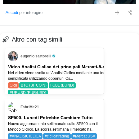
Accedi
per interagire
Altro con tag simili
eugenio sartorelli
Pro Trader
Video Analisi Ciclica dei principali Mercati-5-ago-26
Nel video viene svolta un'Analisi Ciclica mediante una tecnica
semplificata utilizzando opportuni Os...
Cicli
BTC (BITCOIN)
FGBL (BUND)
EURUSD (EUR/USD)
FabriMe21
SP500: Lunedì Potrebbe Cambiare Tutto
Nuovo aggiornamento settimanale sullo SP500 con il
Metodo Ciclico. La scorsa settimana il mercato ha...
#ANALISICICLICA
#ciclicatrading
#MercatiUSA