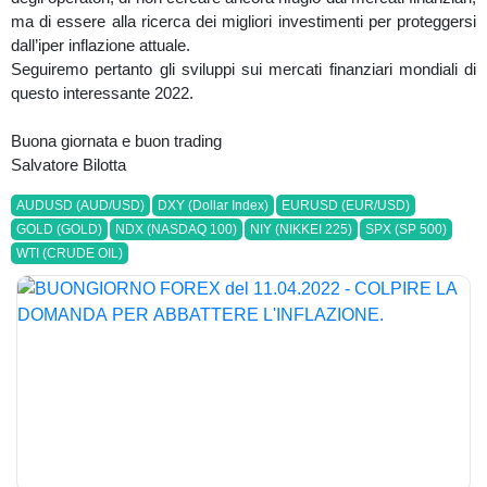
ma di essere alla ricerca dei migliori investimenti per proteggersi
dall’iper inflazione attuale.
Seguiremo pertanto gli sviluppi sui mercati finanziari mondiali di
questo interessante 2022.
Buona giornata e buon trading
Salvatore Bilotta
AUDUSD (AUD/USD)
DXY (Dollar Index)
EURUSD (EUR/USD)
GOLD (GOLD)
NDX (NASDAQ 100)
NIY (NIKKEI 225)
SPX (SP 500)
WTI (CRUDE OIL)