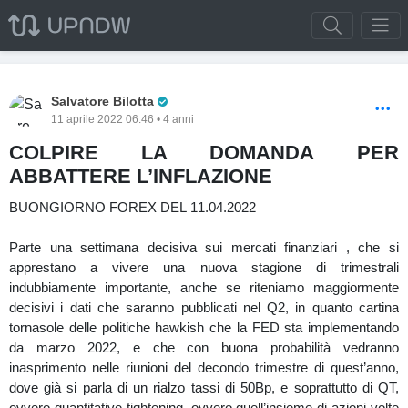
Pro Trader
Salvatore Bilotta
11 aprile 2022 06:46 • 4 anni
COLPIRE LA DOMANDA PER
ABBATTERE L’INFLAZIONE
BUONGIORNO FOREX DEL 11.04.2022
Parte una settimana decisiva sui mercati finanziari , che si
apprestano a vivere una nuova stagione di trimestrali
indubbiamente importante, anche se riteniamo maggiormente
decisivi i dati che saranno pubblicati nel Q2, in quanto cartina
tornasole delle politiche hawkish che la FED sta implementando
da marzo 2022, e che con buona probabilità vedranno
inasprimento nelle riunioni del decondo trimestre di quest’anno,
dove già si parla di un rialzo tassi di 50Bp, e soprattutto di QT,
ovvero quantitative tightening, ovvero quell’insieme di azioni volte