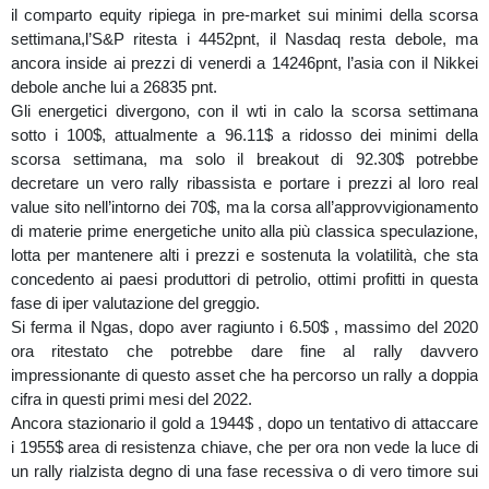
il comparto equity ripiega in pre-market sui minimi della scorsa
settimana,l’S&P ritesta i 4452pnt, il Nasdaq resta debole, ma
ancora inside ai prezzi di venerdi a 14246pnt, l’asia con il Nikkei
debole anche lui a 26835 pnt.
Gli energetici divergono, con il wti in calo la scorsa settimana
sotto i 100$, attualmente a 96.11$ a ridosso dei minimi della
scorsa settimana, ma solo il breakout di 92.30$ potrebbe
decretare un vero rally ribassista e portare i prezzi al loro real
value sito nell’intorno dei 70$, ma la corsa all’approvvigionamento
di materie prime energetiche unito alla più classica speculazione,
lotta per mantenere alti i prezzi e sostenuta la volatilità, che sta
concedento ai paesi produttori di petrolio, ottimi profitti in questa
fase di iper valutazione del greggio.
Si ferma il Ngas, dopo aver ragiunto i 6.50$ , massimo del 2020
ora ritestato che potrebbe dare fine al rally davvero
impressionante di questo asset che ha percorso un rally a doppia
cifra in questi primi mesi del 2022.
Ancora stazionario il gold a 1944$ , dopo un tentativo di attaccare
i 1955$ area di resistenza chiave, che per ora non vede la luce di
un rally rialzista degno di una fase recessiva o di vero timore sui