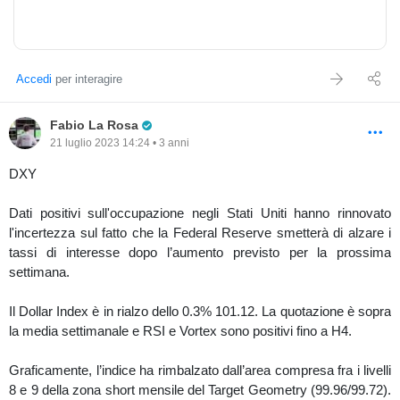
a decisioni di investimento prese dal lettore.
majors restano tutte in territorio negativo, partendo dai piu deboli
dollari australiano con un -1.15% segue il neozelandese con un
-1% e poi la sterlina con un -0.73% passando per il canadase con
un -0.46% , non fa meglio lo yen giapponese che resta con un
Accedi
per interagire
-0.32%
Inesorabile lo sbilanciamento del sentiment sul dollaro Usa che si
Pro Trader
Fabio La Rosa
porta al 80% short mente sale il lato long su Australia al 84% long
21 luglio 2023 14:24 • 3 anni
e al 78% long sul dollaro neozelandese, ancora long sullo yen
giapponese con un 73% long in segnale di debolezza ancora
DXY
molto spinto.
Inesorabile quindi il ribasso di audusd che segna un -1.27% al
Dati positivi sull'occupazione negli Stati Uniti hanno rinnovato
momento a 0.6375 e sebbene bisognoso di storni tecnici , resta
l'incertezza sul fatto che la Federal Reserve smetterà di alzare i
palesemente ribassista con i primi livelli di resistenza a 0.6408 e
tassi di interesse dopo l’aumento previsto per la prossima
1.6425
settimana.
Ancora il dollaro neozelandese che ha un sentiment contrarian
long al 88% trova le prime resistenze a 0.5880 e 0.59 figura, per
Il Dollar Index è in rialzo dello 0.3% 101.12. La quotazione è sopra
finire a 0.5920 livelli degni di essere monitorati in caso di storni
la media settimanale e RSI e Vortex sono positivi fino a H4.
rialzisti dopo l’attuale -1.12%
Graficamente, l’indice ha rimbalzato dall’area compresa fra i livelli
-EQUITY
8 e 9 della zona short mensile del Target Geometry (99.96/99.72).