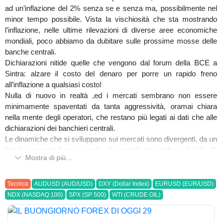
ad un’inflazione del 2% senza se e senza ma, possibilmente nel
minor tempo possibile. Vista la vischiosità che sta mostrando
l’inflazione, nelle ultime rilevazioni di diverse aree economiche
mondiali, poco abbiamo da dubitare sulle prossime mosse delle
banche centrali.
Dichiarazioni nitide quelle che vengono dal forum della BCE a
Sintra: alzare il costo del denaro per porre un rapido freno
all’inflazione a qualsiasi costo!
Nulla di nuovo in realtà ,ed i mercati sembrano non essere
minimamente spaventati da tanta aggressività, oramai chiara
nella mente degli operatori, che restano più legati ai dati che alle
dichiarazioni dei banchieri centrali.
Le dinamiche che si sviluppano sui mercati sono divergenti, da un
lato il comparto forex e quello dei metalli che gridano al risk off,
Mostra di più...
accompagnati dall’obbligazionario sovrano , dall’altro il mondo
equity che non trova validi motivi per porre un freno alla sua corsa
rialzista trainata dal mondo tech.
Tecnica
AUDUSD (AUD/USD)
DXY (Dollar Index)
EURUSD (EUR/USD)
La narrativa sembra dunque non essere cambiata in attesa di
NDX (NASDAQ 100)
SPX (SP 500)
WTI (CRUDE OIL)
domani venerdì 30 giugno, data in cui sarà pubblicato il PCE usa,
tassello importantissimo per la lettura completa dell’inflazione