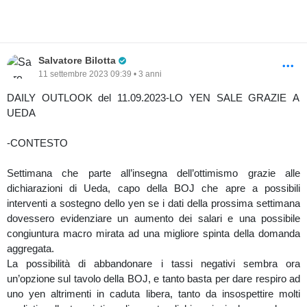
record che potrebberoora veder la fine.Il rientro dei valori
inflazionistici nel range del 2%,e un prossimo rientro di quelli
europei potrebbe portare la BNS a rivedere la sua politica
monetarie,ma prima ancora a rivedere i suoi depositi in franchi
Pro Trader
Salvatore Bilotta
svizzeri,iberando parte delle riserve accumulate e generando
11 settembre 2023 09:39 • 3 anni
interessanti storni.In attesa che il quadro sopra descritto si
concretizzi nelle dinamiche di price action le mani forti restano
DAILY OUTLOOK del 11.09.2023-LO YEN SALE GRAZIE A
con posizioni nette short di 5567 contratti senza particolare
UEDA
interesse da 6 settimane oramai.
DOLLAR INDEX
-CONTESTO
Fa nuovamente capolino un’OI long sul dollaro USA, sebbene
siano soli 1539 contratti netti long, riteniamo il dollaro ancora
Settimana che parte all’insegna dell’ottimismo grazie alle
l’asset principe da monitorare. La possibilità che nella riunione di
dichiarazioni di Ueda, capo della BOJ che apre a possibili
Marzo la FED proceda a nessun taglio del costo del denaro è
interventi a sostegno dello yen se i dati della prossima settimana
un’opzione possibile e un nuovo allungo rialzista del biglietto verde
dovessero evidenziare un aumento dei salari e una possibile
a quel punto sarebbe scontato. Ugualmente vero che per questo
congiuntura macro mirata ad una migliore spinta della domanda
2024 resta atteso l’inizio del ciclo di tagli tassi per la FED ,pertanto
aggregata.
il focus potrebbe spostarsi sul totale dei tagli tassi generando cosi
La possibilità di abbandonare i tassi negativi sembra ora
aspettative molto inferiori ai 140 bp di taglio attesi nella riunione di
un’opzione sul tavolo della BOJ, e tanto basta per dare respiro ad
Dicembre portandosi a meno di 100Bp
uno yen altrimenti in caduta libera, tanto da insospettire molti