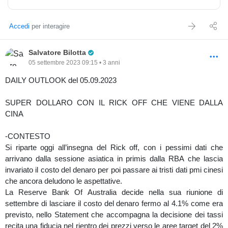
-FOREX
Per il comaprto valutario domina la scena lo yen giapponese e le
Accedi
per interagire
oceaniche che oggi partono in territorio positivo, mentre il dollaro
USA perde un -0.24% e ritraccia quindi dopo un avvio di
Pro Trader
Salvatore Bilotta
settembre a dir poco brillante.
05 settembre 2023 09:15 • 3 anni
Il dollar index ora alle porte delle prime resistenze a 104.75 dovrà
mostrare incapacità di riagguantare i massimi di 105.10 per dare
DAILY OUTLOOK del 05.09.2023
vita ad un vero movimento ribassista, ma la parola spetta
all’inflazione questa settimana. Lo scenario di inflazione forte
SUPER DOLLARO CON IL RICK OFF CHE VIENE DALLA
seguirebbe l’idea di un dollaro robisto in un quadro di generale risk
CINA
off.
Lo yen abbandona le aree di minimi di 0.006775 per tentare
-CONTESTO
allunghi rialzisti verso le resistenze di 0.0068795, ma il vero
Si riparte oggi all’insegna del Rick off, con i pessimi dati che
banco di prova sarà la tenuta dei supporti a 0.0068155, che per il
arrivano dalla sessione asiatica in primis dalla RBA che lascia
mondo cfd si può collocare a 146.50-60 prima resistenza per uno
invariato il costo del denaro per poi passare ai tristi dati pmi cinesi
scenario ribassista, che se violato potrebbe dare vita ad un nulla
che ancora deludono le aspettative.
di fatto e tornare ai massimidi 147.80-90.
La Reserve Bank Of Australia decide nella sua riunione di
Per le oceaniche prendiamo in esame il dollaro australiano che
settembre di lasciare il costo del denaro fermo al 4.1% come era
dopo il forte slancio rialzista di questa notte che lo ha portato a
previsto, nello Statement che accompagna la decisione dei tassi
0.6430-40 pone ora attenzione ai ritest di 0,6425 primo supporto
recita una fiducia nel rientro dei prezzi verso le aree target del 2%