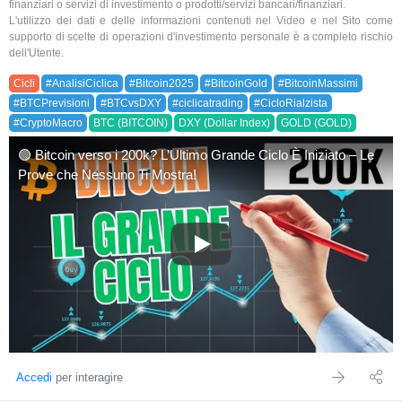
finanziari o servizi di investimento o prodotti/servizi bancari/finanziari.
L'utilizzo dei dati e delle informazioni contenuti nel Video e nel Sito come
supporto di scelte di operazioni d'investimento personale è a completo rischio
dell'Utente.
Cicli
#AnalisiCiclica
#Bitcoin2025
#BitcoinGold
#BitcoinMassimi
#BTCPrevisioni
#BTCvsDXY
#ciclicatrading
#CicloRialzista
#CryptoMacro
BTC (BITCOIN)
DXY (Dollar Index)
GOLD (GOLD)
🟢 Bitcoin verso i 200k? L’Ultimo Grande Ciclo È Iniziato – Le
Prove che Nessuno Ti Mostra!
🟢 Bitcoin verso i 200k? L’Ulti
Accedi
per interagire