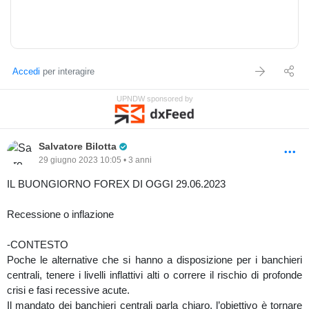
buona giornata e buon trading
SALVATORE BILOTTA
-----------------------------------------------------------------
DISCLAIMER: Gli investimenti con scambio a margine
comportano notevoli rischi economici e chiunque li svolga lo fa
Accedi
per interagire
sotto la propria ed esclusiva responsabilità, pertanto l’autore della
UPNDW sponsored by
presente sessione didattica non si assume nessuna
responsabilità circa eventuali danni diretti o indiretti relativamente
a decisioni di investimento prese dal lettore.
Pro Trader
Salvatore Bilotta
29 giugno 2023 10:05 • 3 anni
IL BUONGIORNO FOREX DI OGGI 29.06.2023
Recessione o inflazione
-CONTESTO
Poche le alternative che si hanno a disposizione per i banchieri
centrali, tenere i livelli inflattivi alti o correre il rischio di profonde
crisi e fasi recessive acute.
Il mandato dei banchieri centrali parla chiaro, l’obiettivo è tornare