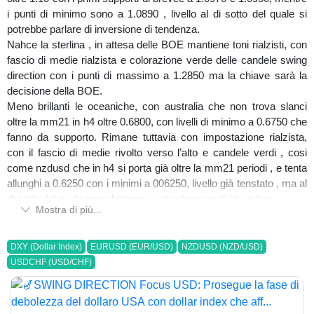
alle dichiarazioni hawkish di ieri della Lagarde.
i punti di minimo sono a 1.0890 , livello al di sotto del quale si
potrebbe parlare di inversione di tendenza.
buona giornata e buon trading
Nahce la sterlina , in attesa delle BOE mantiene toni rialzisti, con
SALVATORE BILOTTA
fascio di medie rialzista e colorazione verde delle candele swing
direction con i punti di massimo a 1.2850 ma la chiave sarà la
decisione della BOE.
Meno brillanti le oceaniche, con australia che non trova slanci
oltre la mm21 in h4 oltre 0.6800, con livelli di minimo a 0.6750 che
fanno da supporto. Rimane tuttavia con impostazione rialzista,
con il fascio di medie rivolto verso l’alto e candele verdi , cosi
come nzdusd che in h4 si porta già oltre la mm21 periodi , e tenta
allunghi a 0.6250 con i minimi a 006250, livello già tenstato , ma al
di sotto del quale non abbiamo avuto chiusure di alcun tipo.
Mostra di più...
La debolezza del dollaro USA si evidenza con USDCAD che
affonda ancora sotto i minimi di 1.3175 e approda a 1.3150 con
prospettive di ulteriori allunghi ribassisti.
DXY (Dollar Index)
EURUSD (EUR/USD)
NZDUSD (NZD/USD)
Quandro di maggiore incertezza per usdchf che non buca 0.89
USDCHF (USD/CHF)
figura pur mantenendo impostazione ribassista, restano valide le
resistenze chiave a 0.90 sopra le quali si potrebbe parlare di
cambio di tendenza.