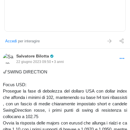
dichiarazioni dei banchieri centrali di ieri, con gli indici USA ancora
in piena forza, con il NASDAQ in primis che continua ad attaccare
i massimi ora posti a 15030 livello oltre il quale possiamo andare
a vedere allunghi a 15140 pnt
Anche l’SP500 prosegue il suo attacco ai massimi di 4400 pnt
con un chiaro trend rialzista con le media mobili impostate a rialzo
Accedi
per interagire
e la media a 21 che fa da supporto dinamico in h1 spingendo i
prezzi a nuovi massimi.
Pro Trader
Salvatore Bilotta
22 giugno 2023 09:50 • 3 anni
-COMMODITIES
🎷SWING DIRECTION
Per il mondo delle commodities interessanti le dinamiche del wti
che trovano supporti nelle aree di 66.50-68.00$ livelli dove
Focus USD:
l’OPEC+ ha più volte dimostrato insofferenza e predisposizione
Prosegue la fase di debolezza del dollaro USA con dollar index
ad interventi di controllo dell’offerta per sostenere i prezzi, che
che affonda i minimi di 102, mantenendo su base h4 toni ribassisti
potrebbero estendersi fino ai massimi di 73.70$
, con un fascio di medie chiaramente impostato short e candele
SwingDirection rosse, i primi punti di swing di resistenza si
-DATI ATTESI DA CALENDARIO
collocano a 102.75
Si pone attenzione ai dati sull’inflazione in Germania, attesa a
Ovvia la risposta delle majors con eurusd che allunga i rialzi e ca
nuove spinte rialziste dall’attuale 6.1% al 6.3% il che darebbe fiato
oltre 1.10 con i primi supporti di brevee a 1.0970 e 1.0950, mentre