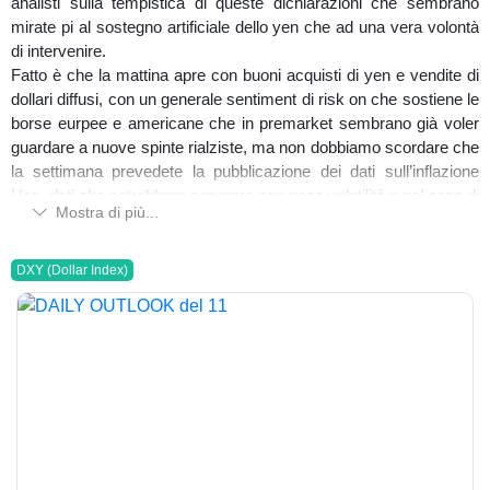
Salvatore Bilotta
analisti sulla tempistica di queste dichiarazioni che sembrano
gli altri asset,le analisi e la reportistica
mirate pi al sostegno artificiale dello yen che ad una vera volontà
Ti aspetto su DIscord
di intervenire.
www.salvatorebilotta.com
Fatto è che la mattina apre con buoni acquisti di yen e vendite di
dollari diffusi, con un generale sentiment di risk on che sostiene le
borse eurpee e americane che in premarket sembrano già voler
guardare a nuove spinte rialziste, ma non dobbiamo scordare che
la settimana prevedete la pubblicazione dei dati sull’inflazione
Usa, dati che potrebbero generare non poca volatilità e nel caso di
Mostra di più...
un dato ancora sostenuto , che mostri inflazione superiore alle
attese, allora la paura di una FED ancora hawkish potrebbe
prendere il sopravvento.
DXY (Dollar Index)
I timori che i rialzi nei prezzi del comparto energy possano
rendere difficile una caduta dell’inflazione , prendono sempre più
corpo e da qui i timori che i mercati possano essere minati nei
loro rialzi da una FED ancora molto aggressiva.
Quadro diverso per la BCE che deve si lottare contro l’inflazione,
ma che è alle prese anche con una congiuntura macroeconomica
molto provata,guidata al ribasso dal rallentamento tedesco il che
pone alle strette la banca centrale europea.