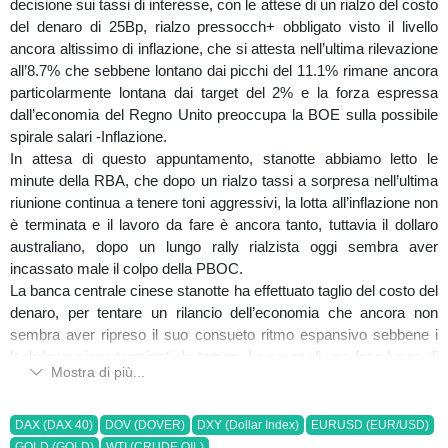
decisione sui tassi di interesse, con le attese di un rialzo del costo
del denaro di 25Bp, rialzo pressocch+ obbligato visto il livello
ancora altissimo di inflazione, che si attesta nell’ultima rilevazione
all’8.7% che sebbene lontano dai picchi del 11.1% rimane ancora
particolarmente lontana dai target del 2% e la forza espressa
dall’economia del Regno Unito preoccupa la BOE sulla possibile
spirale salari -Inflazione.
In attesa di questo appuntamento, stanotte abbiamo letto le
minute della RBA, che dopo un rialzo tassi a sorpresa nell’ultima
riunione continua a tenere toni aggressivi, la lotta all’inflazione non
è terminata e il lavoro da fare è ancora tanto, tuttavia il dollaro
australiano, dopo un lungo rally rialzista oggi sembra aver
incassato male il colpo della PBOC.
La banca centrale cinese stanotte ha effettuato taglio del costo del
denaro, per tentare un rilancio dell’economia che ancora non
sembra aver ripreso il suo consueto ritmo espansivo sebbene i
lockdown siano terminati da tempo. La paura di una fase lunga di
Mostra di più...
rallentamento economico da parte della Cina sembra aver colpito
anche i partner commerciali quali Australia e Nuova Zelanda.
Da non sottovalutare oggi i diversi speech dei componenti board
DAX (DAX 40)
DOV (DOVER)
DXY (Dollar Index)
EURUSD (EUR/USD)
della FED e anche della BCE che potrebbero dare conferme o
GOLD (GOLD)
WTI (CRUDE OIL)