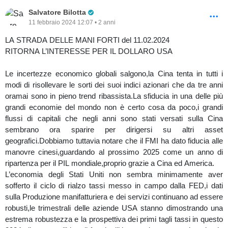
Pro Trader
Salvatore Bilotta
11 febbraio 2024 12:07 • 2 anni
LA STRADA DELLE MANI FORTI del 11.02.2024
RITORNA L’INTERESSE PER IL DOLLARO USA
Le incertezze economico globali salgono,la Cina tenta in tutti i
modi di risollevare le sorti dei suoi indici azionari che da tre anni
oramai sono in pieno trend ribassista.La sfiducia in una delle più
grandi economie del mondo non è certo cosa da poco,i grandi
flussi di capitali che negli anni sono stati versati sulla Cina
sembrano ora sparire per dirigersi su altri asset
geografici.Dobbiamo tuttavia notare che il FMI ha dato fiducia alle
manovre cinesi,guardando al prossimo 2025 come un anno di
ripartenza per il PIL mondiale,proprio grazie a Cina ed America.
L’economia degli Stati Uniti non sembra minimamente aver
sofferto il ciclo di rialzo tassi messo in campo dalla FED,i dati
sulla Produzione manifatturiera e dei servizi continuano ad essere
robusti,le trimestrali delle aziende USA stanno dimostrando una
estrema robustezza e la prospettiva dei primi tagli tassi in questo