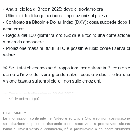
- Analisi ciclica di Bitcoin 2025: dove ci troviamo ora
S&P500 e Magnifici 7 (cicli T+2 in formazione)
- Ultimo ciclo di lungo periodo e implicazioni sul prezzo
- Confronto tra Bitcoin e Dollar Index (DXY): cosa succede dopo il
Qui non si fanno previsioni, ma si leggono vincoli, tempi e livelli
dead cross
per capire prima degli altri cosa sta accadendo.
- Regola dei 100 giorni tra oro (Gold) e Bitcoin: una correlazione
storica da conoscere
#Bitcoin
#BTC
#Analisi
#Ciclica
#MetodoCiclico3_0
#Crypto
- Proiezione massimi futuri BTC e possibile ruolo come riserva di
#TradingView
#CicloQuadriennale
#BitcoinAnalysis
valore
📅 Pubblicato il: 24/01/2026
🎯 Se ti stai chiedendo se è troppo tardi per entrare in Bitcoin o se
siamo all’inizio del vero grande rialzo, questo video ti offre una
⚠️ Contenuti a solo scopo informativo/educativo. Non sono
visione basata sui tempi ciclici, non sulle emozioni.
consulenza finanziaria né sollecitazione all’acquisto o alla vendita.
Performance passate non garantiscono risultati futuri. Rischio di
📅 Data di pubblicazione: 23/04/2025
perdita totale del capitale.
Mostra di più...
Nota: Le informazioni fornite in questo video sono a scopo
educativo e non costituiscono consigli finanziari. Investire in
DISCLAIMER:
Le informazioni contenute nel Video e su tutto il Sito web non costituiscono
criptovalute comporta rischi e dovresti fare le tue ricerche prima
sollecitazione al pubblico risparmio e non sono volte a promuovere alcuna
di prendere decisioni di investimento.
forma di investimento o commercio, né a promuovere o collocare strumenti