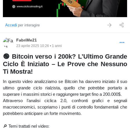
89.671 → livello Eclipse (reaction netta = rischio ribasso
immediato)
89.226 → linea di vincolo ciclico
Accedi
per interagire
94.000 – 94.100 → colmatura inefficienza necessaria per
FabriMe21
ripartenza
23 aprile 2025 10:26 • 1 anni
🟢 Bitcoin verso i 200k? L’Ultimo Grande
74.365 → supporto critico
Ciclo È Iniziato – Le Prove che Nessuno
49.000 → area di possibile chiusura quadriennale
Ti Mostra!
In questo video analizziamo se Bitcoin ha davvero iniziato il suo
🧠 COSA RENDE QUESTA ANALISI DIVERSA
ultimo grande ciclo rialzista, quello che potrebbe portarlo a
superare i massimi storici e raggiungere target fino a 200.000$.
Non guardiamo Bitcoin da solo.
Attraverso l’analisi ciclica 2.0, confronti grafici e segnali
La direzione finale dipenderà da:
macroeconomici, scopriamo i punti di controllo fondamentali che
potrebbero anticipare un forte movimento.
Dominance (rischio semestrale)
🔎 Temi trattati nel video:
DXY (fortemente vincolato al ribasso)