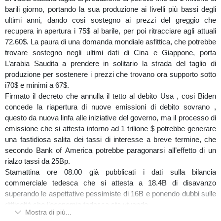
barili giorno, portando la sua produzione ai livelli più bassi degli
ultimi anni, dando cosi sostegno ai prezzi del greggio che
recupera in apertura i 75$ al barile, per poi ritracciare agli attuali
72.60$. La paura di una domanda mondiale asfittica, che potrebbe
trovare sostegno negli ultimi dati di Cina e Giappone, porta
L’arabia Saudita a prendere in solitario la strada del taglio di
produzione per sostenere i prezzi che trovano ora supporto sotto
i70$ e minimi a 67$.
Firmato il decreto che annulla il tetto al debito Usa , cosi Biden
concede la riapertura di nuove emissioni di debito sovrano ,
questo da nuova linfa alle iniziative del governo, ma il processo di
emissione che si attesta intorno ad 1 trilione $ potrebbe generare
una fastidiosa salita dei tassi di interesse a breve termine, che
secondo Bank of America potrebbe paragonarsi all’effetto di un
rialzo tassi da 25Bp.
Stamattina ore 08.00 già pubblicati i dati sulla bilancia
commerciale tedesca che si attesta a 18.4B di disavanzo
superando le aspettative pessimiste di 16B e ponendo dubbi sulle
difficoltà che l’economia tedesca sta vivendo.
Mostra di più...
Gli operatori sono concentrati sui dati pomeridiano USA , alle ore