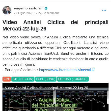
Pro Trader
eugenio sartorelli
22 luglio 2026 17:22 • 2 settimane
Video Analisi Ciclica dei principali
Mercati-22-lug-26
Nel video viene svolta un'Analisi Ciclica mediante una tecnica
semplificata utilizzando opportuni Oscillatori. L'analisi viene
effettuata guardando 4 differenti Cicli per ogni mercato e riguarda:
principali Indici Azionari, Eur/Usd, Bund ed anche il Bitcoin. Lo
scopo è quello di individuare le tendenze dominanti in atto e quelle
per i prossimi giorni.
- Per approfondimenti:
https://www.investimentivincenti.it/
Cicli
BTC (BITCOIN)
FGBL (BUND)
EURUSD (EUR/USD)
Video Analisi Ciclica dei principali Mercati-22-lug-26