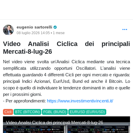
Pro Trader
eugenio sartorelli
08 luglio 2026 14:05 • 1 mese
Video Analisi Ciclica dei principali
Mercati-8-lug-26
Nel video viene svolta un'Analisi Ciclica mediante una tecnica
semplificata utilizzando opportuni Oscillatori. L'analisi viene
effettuata guardando 4 differenti Cicli per ogni mercato e riguarda:
principali Indici Azionari, Eur/Usd, Bund ed anche il Bitcoin. Lo
scopo è quello di individuare le tendenze dominanti in atto e quelle
per i prossimi giorni.
- Per approfondimenti:
https://www.investimentivincenti.it/
Cicli
BTC (BITCOIN)
FGBL (BUND)
EURUSD (EUR/USD)
Video Analisi Ciclica dei principali Mercati-8-lug-26