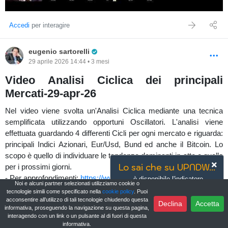
Accedi
per interagire
Pro Trader
eugenio sartorelli
29 aprile 2026 14:44 • 3 mesi
Video Analisi Ciclica dei principali
Mercati-29-apr-26
Nel video viene svolta un'Analisi Ciclica mediante una tecnica
semplificata utilizzando opportuni Oscillatori. L'analisi viene
effettuata guardando 4 differenti Cicli per ogni mercato e riguarda:
principali Indici Azionari, Eur/Usd, Bund ed anche il Bitcoin. Lo
scopo è quello di individuare le tendenze dominanti in atto e quelle
Lo sai che su UPNDW...
per i prossimi giorni.
- Per approfondimenti:
https://www.investimentivincenti.it/
è disponibile l'indicatore
Noi e alcuni partner selezionati utilizziamo cookie o
Commodity Channel Index (CCI)?
tecnologie simili come specificato nella
cookie policy
. Puoi
Cicli
BTC (BITCOIN)
FGBL (BUND)
EURUSD (EUR/USD)
acconsentire all’utilizzo di tali tecnologie chiudendo questa
Scopri di più
Vai ora
Declina
Accetta
informativa, proseguendo la navigazione su questa pagina,
Video Analisi Ciclica dei principali Mercati-29-apr-26
interagendo con un link o un pulsante al di fuori di questa
informativa.