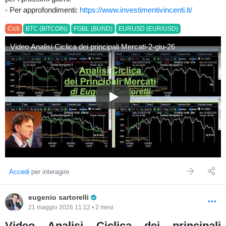
- Per approfondimenti:
https://www.investimentivincenti.it/
Cicli
BTC (BITCOIN)
FGBL (BUND)
EURUSD (EUR/USD)
Video Analisi Ciclica dei principali Mercati-2-giu-26
Video Analisi Ciclica dei princi
Accedi
per interagire
Pro Trader
eugenio sartorelli
21 maggio 2026 11:12 • 2 mesi
Video Analisi Ciclica dei principali