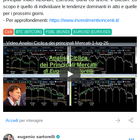
scopo è quello di individuare le tendenze dominanti in atto e quelle
per i prossimi giorni.
- Per approfondimenti:
https://www.investimentivincenti.it/
Cicli
BTC (BITCOIN)
FGBL (BUND)
EURUSD (EUR/USD)
Video Analisi Ciclica dei principali Mercati-1-lug-26
Video Analisi Ciclica dei princi
Accedi
per interagire
Pro Trader
eugenio sartorelli