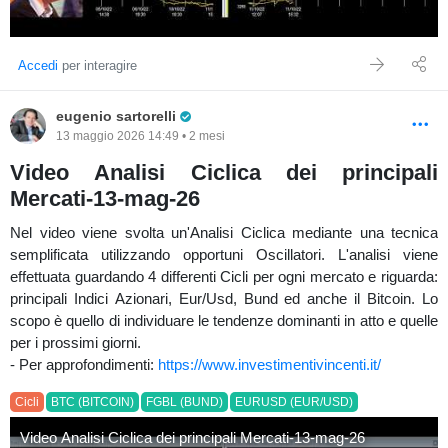
Accedi
per interagire
Pro Trader
eugenio sartorelli
13 maggio 2026 14:49 • 2 mesi
Video Analisi Ciclica dei principali
Mercati-13-mag-26
Nel video viene svolta un'Analisi Ciclica mediante una tecnica
semplificata utilizzando opportuni Oscillatori. L'analisi viene
effettuata guardando 4 differenti Cicli per ogni mercato e riguarda:
principali Indici Azionari, Eur/Usd, Bund ed anche il Bitcoin. Lo
scopo è quello di individuare le tendenze dominanti in atto e quelle
per i prossimi giorni.
- Per approfondimenti:
https://www.investimentivincenti.it/
Cicli
BTC (BITCOIN)
FGBL (BUND)
EURUSD (EUR/USD)
Video Analisi Ciclica dei principali Mercati-13-mag-26