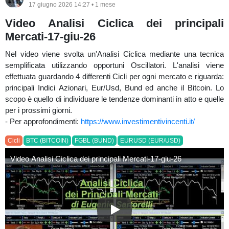
17 giugno 2026 14:27 • 1 mese
Video Analisi Ciclica dei principali
Mercati-17-giu-26
Nel video viene svolta un'Analisi Ciclica mediante una tecnica
semplificata utilizzando opportuni Oscillatori. L'analisi viene
effettuata guardando 4 differenti Cicli per ogni mercato e riguarda:
principali Indici Azionari, Eur/Usd, Bund ed anche il Bitcoin. Lo
scopo è quello di individuare le tendenze dominanti in atto e quelle
per i prossimi giorni.
- Per approfondimenti:
https://www.investimentivincenti.it/
Cicli
BTC (BITCOIN)
FGBL (BUND)
EURUSD (EUR/USD)
Video Analisi Ciclica dei principali Mercati-17-giu-26
Video Analisi Ciclica dei princi