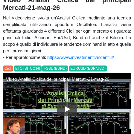
Mercati-21-mag-26
Nel video viene svolta un'Analisi Ciclica mediante una tecnica
semplificata utilizzando opportuni Oscillatori. L'analisi viene
effettuata guardando 4 differenti Cicli per ogni mercato e riguarda:
principali Indici Azionari, Eur/Usd, Bund ed anche il Bitcoin. Lo
scopo è quello di individuare le tendenze dominanti in atto e quelle
per i prossimi giorni.
- Per approfondimenti:
https://www.investimentivincenti.it/
Cicli
BTC (BITCOIN)
FGBL (BUND)
EURUSD (EUR/USD)
Video Analisi Ciclica dei principali Mercati-21-mag-26
Video Analisi Ciclica dei princ