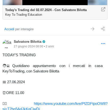
Today's Trading del 02.07.2024 - Con Salvatore Bilotta
Key To Trading Education
Accedi
per interagire
Pro Trader
Salvatore Bilotta
27 giugno 2024 08:00 • 2 anni
TODAY’S TRADING
🧑‍💻Quotidiano appuntamento con i mercati in casa
KeyToTrading, con Salvatore Bilotta
📅 27.06.2024
⏰ORE 11.00
👉🏻
https://www.youtube.com/live/PfZDFtpoOW8?
si=T2hn5AdJkKqCjwDj