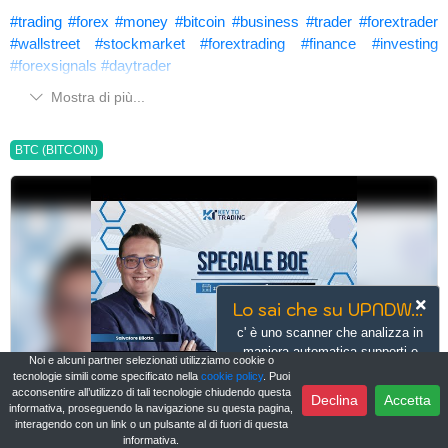
#trading
#forex
#money
#bitcoin
#business
#trader
#forextrader
#wallstreet
#stockmarket
#forextrading
#finance
#investing
#forexsignals
#daytrader
Mostra di più...
BTC (BITCOIN)
Lo sai che su UPNDW...
c' è uno scanner che analizza in
maniera automatica supporti e
Noi e alcuni partner selezionati utilizziamo cookie o
resistenze
tecnologie simili come specificato nella
cookie policy
. Puoi
acconsentire all’utilizzo di tali tecnologie chiudendo questa
Speciale BoE - Today's Trading del 20.06.2024
Scopri di più
Vai ora
Declina
Accetta
informativa, proseguendo la navigazione su questa pagina,
Key To Trading Education
interagendo con un link o un pulsante al di fuori di questa
informativa.