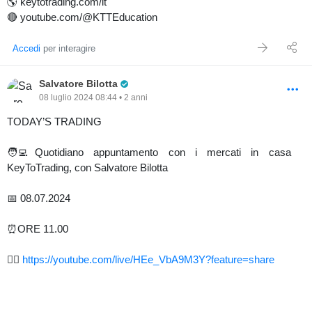
🌎 keytotrading.com/it
🔴 youtube.com/@KTTEducation
Accedi
per interagire
Pro Trader
Salvatore Bilotta
08 luglio 2024 08:44 • 2 anni
TODAY’S TRADING
🧑‍💻Quotidiano appuntamento con i mercati in casa
KeyToTrading, con Salvatore Bilotta
📅 08.07.2024
⏰ORE 11.00
👉🏻
https://youtube.com/live/HEe_VbA9M3Y?feature=share