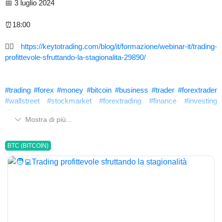
📅 3 luglio 2024
⏰18:00
👉🏻
https://keytotrading.com/blog/it/formazione/webinar-it/trading-
profittevole-sfruttando-la-stagionalita-29890/
#trading
#forex
#money
#bitcoin
#business
#trader
#forextrader
#wallstreet
#stockmarket
#forextrading
#finance
#investing
#forexsignals
#daytrader
Mostra di più...
BTC (BITCOIN)