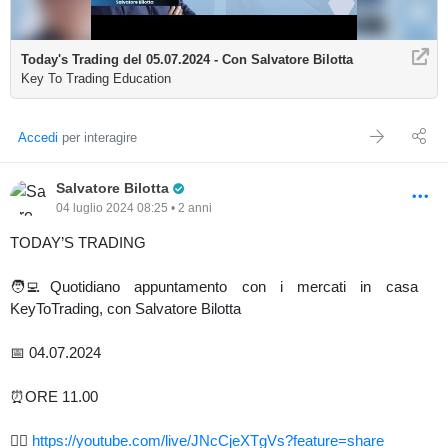
Today's Trading del 05.07.2024 - Con Salvatore Bilotta
Key To Trading Education
Accedi
per interagire
Pro Trader
Salvatore Bilotta
04 luglio 2024 08:25 • 2 anni
TODAY’S TRADING
🧑‍💻Quotidiano appuntamento con i mercati in casa
KeyToTrading, con Salvatore Bilotta
📅 04.07.2024
⏰ORE 11.00
👉🏻
https://youtube.com/live/JNcCjeXTgVs?feature=share