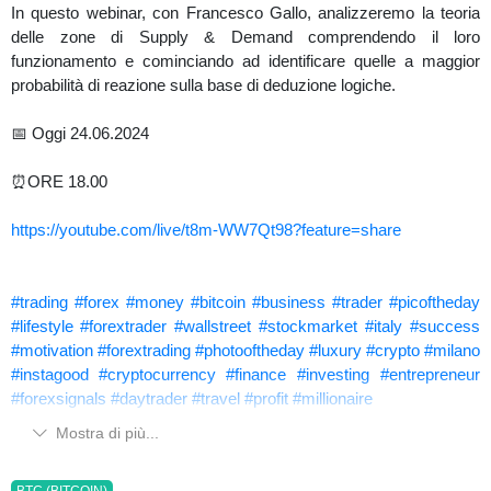
In questo webinar, con Francesco Gallo, analizzeremo la teoria
delle zone di Supply & Demand comprendendo il loro
funzionamento e cominciando ad identificare quelle a maggior
probabilità di reazione sulla base di deduzione logiche.
📅 Oggi 24.06.2024
⏰ORE 18.00
https://youtube.com/live/t8m-WW7Qt98?feature=share
#trading
#forex
#money
#bitcoin
#business
#trader
#picoftheday
#lifestyle
#forextrader
#wallstreet
#stockmarket
#italy
#success
#motivation
#forextrading
#photooftheday
#luxury
#crypto
#milano
#instagood
#cryptocurrency
#finance
#investing
#entrepreneur
#forexsignals
#daytrader
#travel
#profit
#millionaire
Mostra di più...