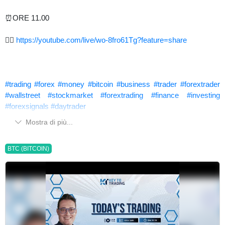
⏰ORE 11.00
👉🏻
https://youtube.com/live/wo-8fro61Tg?feature=share
#trading
#forex
#money
#bitcoin
#business
#trader
#forextrader
#wallstreet
#stockmarket
#forextrading
#finance
#investing
#forexsignals
#daytrader
Mostra di più...
BTC (BITCOIN)