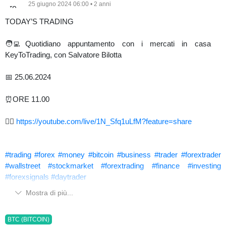
25 giugno 2024 06:00 • 2 anni
TODAY’S TRADING
🧑‍💻Quotidiano appuntamento con i mercati in casa
KeyToTrading, con Salvatore Bilotta
📅 25.06.2024
⏰ORE 11.00
👉🏻
https://youtube.com/live/1N_Sfq1uLfM?feature=share
#trading
#forex
#money
#bitcoin
#business
#trader
#forextrader
#wallstreet
#stockmarket
#forextrading
#finance
#investing
#forexsignals
#daytrader
Mostra di più...
BTC (BITCOIN)