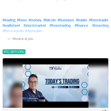
#trading
#forex
#money
#bitcoin
#business
#trader
#forextrader
#wallstreet
#stockmarket
#forextrading
#finance
#investing
#forexsignals
#daytrader
Mostra di più...
BTC (BITCOIN)