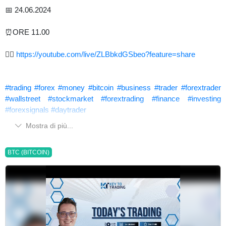
📅 24.06.2024
⏰ORE 11.00
👉🏻
https://youtube.com/live/ZLBbkdGSbeo?feature=share
#trading
#forex
#money
#bitcoin
#business
#trader
#forextrader
#wallstreet
#stockmarket
#forextrading
#finance
#investing
#forexsignals
#daytrader
Mostra di più...
BTC (BITCOIN)