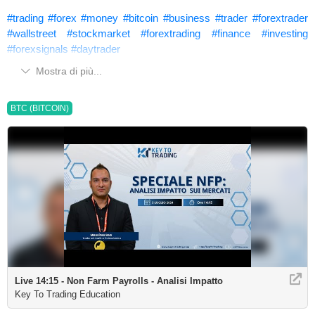
#trading
#forex
#money
#bitcoin
#business
#trader
#forextrader
#wallstreet
#stockmarket
#forextrading
#finance
#investing
#forexsignals
#daytrader
Mostra di più...
BTC (BITCOIN)
Live 14:15 - Non Farm Payrolls - Analisi Impatto
Key To Trading Education