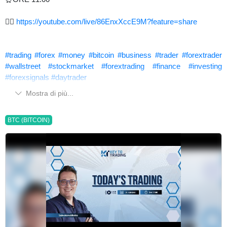
👉🏻
https://youtube.com/live/86EnxXccE9M?feature=share
#trading
#forex
#money
#bitcoin
#business
#trader
#forextrader
#wallstreet
#stockmarket
#forextrading
#finance
#investing
#forexsignals
#daytrader
Mostra di più...
BTC (BITCOIN)