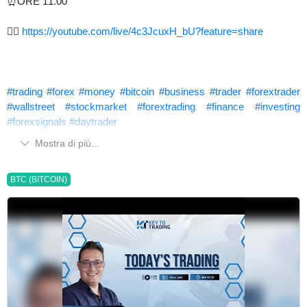
⏰ORE 11.00
👉🏻
https://youtube.com/live/4c3JcuxH_bU?feature=share
#trading
#forex
#money
#bitcoin
#business
#trader
#forextrader
#wallstreet
#stockmarket
#forextrading
#finance
#investing
#forexsignals
#daytrader
Mostra di più...
BTC (BITCOIN)