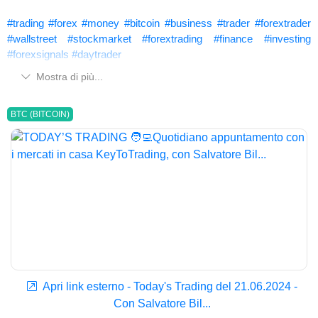
#trading
#forex
#money
#bitcoin
#business
#trader
#forextrader
#wallstreet
#stockmarket
#forextrading
#finance
#investing
#forexsignals
#daytrader
Mostra di più...
BTC (BITCOIN)
Apri link esterno - Today's Trading del 21.06.2024 -
Con Salvatore Bil...