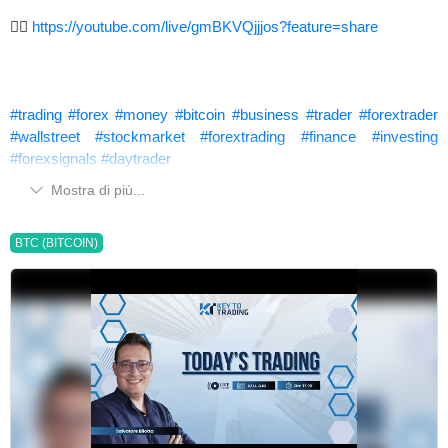
👉🏻
https://youtube.com/live/gmBKVQjjjos?feature=share
#trading
#forex
#money
#bitcoin
#business
#trader
#forextrader
#wallstreet
#stockmarket
#forextrading
#finance
#investing
#forexsignals
#daytrader
Mostra di più...
BTC (BITCOIN)