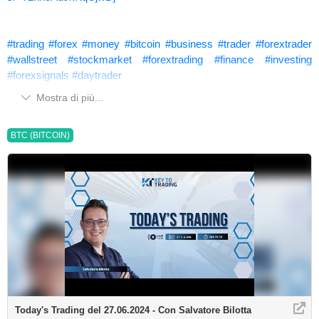
#trading
#forex
#money
#bitcoin
#business
#trader
#forextrader
#wallstreet
#stockmarket
#forextrading
#finance
#investing
#forexsignals
#daytrader
Mostra di più...
BTC (BITCOIN)
Today's Trading del 27.06.2024 - Con Salvatore Bilotta