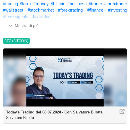
#trading
#forex
#money
#bitcoin
#business
#trader
#forextrader
#wallstreet
#stockmarket
#forextrading
#finance
#investing
#forexsignals
#daytrader
Mostra di più...
BTC (BITCOIN)
Today's Trading del 08.07.2024 - Con Salvatore Bilotta
Salvatore Bilotta