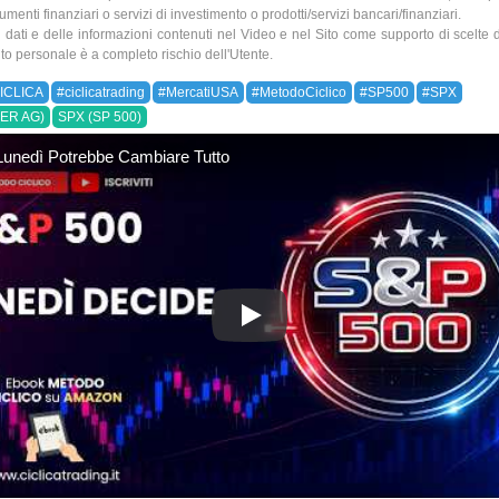
umenti finanziari o servizi di investimento o prodotti/servizi bancari/finanziari.
ei dati e delle informazioni contenuti nel Video e nel Sito come supporto di scelte 
to personale è a completo rischio dell'Utente.
ICLICA
#ciclicatrading
#MercatiUSA
#MetodoCiclico
#SP500
#SPX
ER AG)
SPX (SP 500)
unedì Potrebbe Cambiare Tutto
SP500: Lunedì Potrebbe Cambi