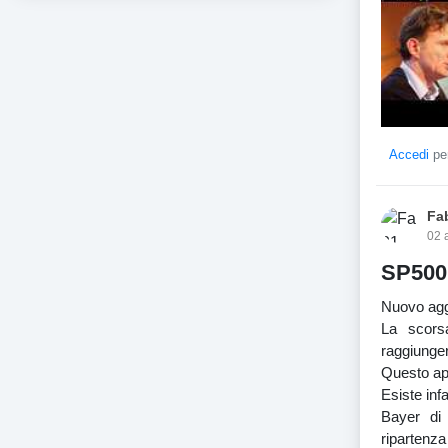
Accedi
per
Fa
02 
SP500:
Nuovo agg
La scors
raggiunger
Questo apr
Esiste infa
Bayer di 
ripartenza