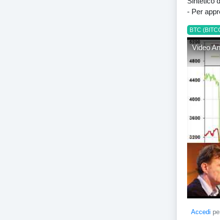
Sintetico 
- Per app
BTC (BITC
Video An
Accedi
per