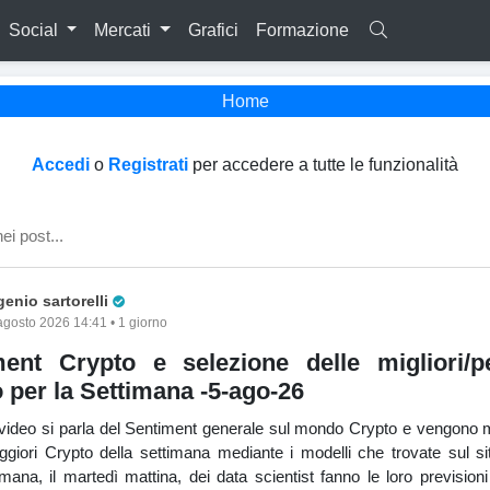
Social
Mercati
Grafici
Formazione
Home
Accedi
o
Registrati
per accedere a tutte le funzionalità
Pro Trader
enio sartorelli
agosto 2026 14:41 • 1 giorno
ment Crypto e selezione delle migliori/pe
 per la Settimana -5-ago-26
 video si parla del Sentiment generale sul mondo Crypto e vengono m
eggiori Crypto della settimana mediante i modelli che trovate sul sit
mana, il martedì mattina, dei data scientist fanno le loro previsioni