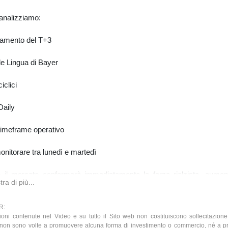
analizziamo:
amento del T+3
le Lingua di Bayer
iclici
Daily
timeframe operativo
nitorare tra lunedì e martedì
 il mercato confermerà immediatamente la forza rialzista, aumen
ra di più...
à che il nuovo T+3 sia già partito dal minimo più recente.
R:
ioni contenute nel Video e su tutto il Sito web non costituiscono sollecitazione
 non sono volte a promuovere alcuna forma di investimento o commercio, né a 