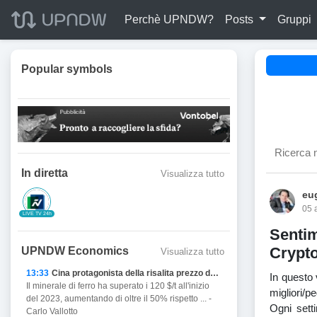
Perchè UPNDW?
Posts
Gruppi
Popular symbols
In diretta
Visualizza tutto
eug
05 
LIVE TV 24h
Senti
Crypto
UPNDW Economics
Visualizza tutto
13:33
Cina protagonista della risalita prezzo del Ferro
In questo
Il minerale di ferro ha superato i 120 $/t all'inizio
migliori/p
del 2023, aumentando di oltre il 50% rispetto ... -
Ogni setti
Carlo Vallotto