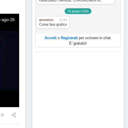
Delta (Bar)? GRAZIE. CORDIALMENTE.
19 giugno 2026
5-ago-26
giovanna
11:53
Come fare grafico
Accedi
o
Registrati
per scrivere in chat.
E' gratuito!
lle migliori/peggiori Crypto per la Settimana -5-ago-26