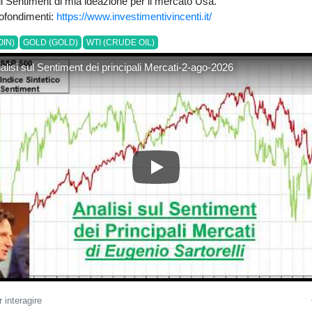
di Sentiment di mia ideazione per il mercato Usa.
rofondimenti:
https://www.investimentivincenti.it/
OIN)
GOLD (GOLD)
WTI (CRUDE OIL)
alisi sul Sentiment dei principali Mercati-2-ago-2026
Video Analisi sul Sentiment dei
 interagire