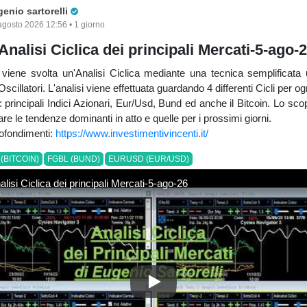
Pro Trader
enio sartorelli
agosto 2026 12:56 • 1 giorno
Analisi Ciclica dei principali Mercati-5-ago-
viene svolta un'Analisi Ciclica mediante una tecnica semplificata 
Oscillatori. L'analisi viene effettuata guardando 4 differenti Cicli per o
: principali Indici Azionari, Eur/Usd, Bund ed anche il Bitcoin. Lo sco
uare le tendenze dominanti in atto e quelle per i prossimi giorni.
rofondimenti:
https://www.investimentivincenti.it/
(BITCOIN)
FGBL (BUND)
EURUSD (EUR/USD)
lisi Ciclica dei principali Mercati-5-ago-26
Video Analisi Ciclica dei princi