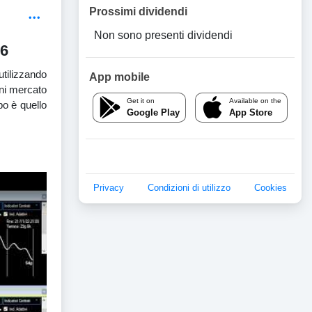
Prossimi dividendi
Non sono presenti dividendi
26
utilizzando
App mobile
gni mercato
Get it on
Available on the
po è quello
Google Play
App Store
Privacy
Condizioni di utilizzo
Cookies
pali Mercati-5-ago-26