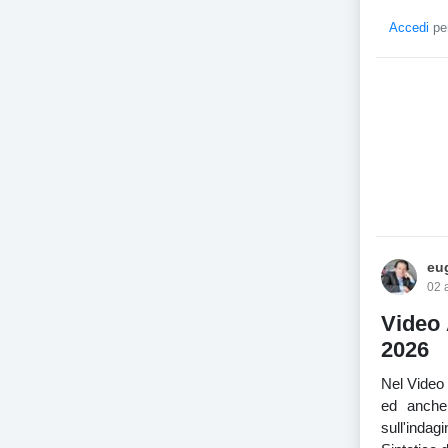
Accedi
per
eug
02 
Video 
2026
Nel Video 
ed anche 
sull'indag