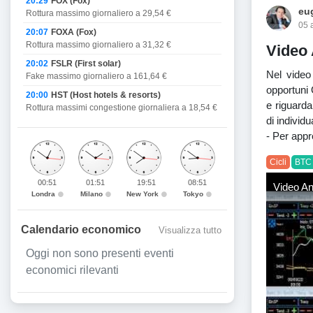
20:29
FOX (Fox)
eug
Rottura massimo giornaliero a 29,54 €
05 
20:07
FOXA (Fox)
Rottura massimo giornaliero a 31,32 €
Video 
20:02
FSLR (First solar)
Nel video 
Fake massimo giornaliero a 161,64 €
opportuni 
20:00
HST (Host hotels & resorts)
e riguarda
Rottura massimi congestione giornaliera a 18,54 €
di individ
- Per app
Cicli
BTC 
00:51
01:51
19:51
08:51
Video Ana
Londra
Milano
New York
Tokyo
Calendario economico
Visualizza tutto
Oggi non sono presenti eventi
economici rilevanti