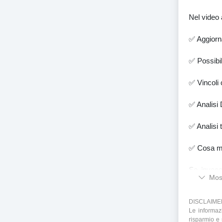
Nel video 
✅ Aggiorn
✅ Possibi
✅ Vincoli c
✅ Analisi 
✅ Analisi 
✅ Cosa mo
Se invece
Most
probabilit
DISCLAIME
Le informaz
risparmio e