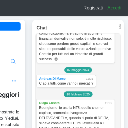
a titolo esclusivamente informativo e didattico.
Registrati
Accedi
In quanto tale non vogliono incentivare in
nessun modo alcun tipo di operatività sullo
strumento finanziario. Le analisi dei grafici e le
strategie operative sono sempre soggette a
Chat
cambiamento senza obbligo di preventiva
comunicazione. Fare trading in strumenti
finanziari derivati e non solo, è molto rischioso,
si possono perdere grossi capitali, e solo voi
siete responsabili delle vostre azioni operative.
Che sia per tutti noi un trimestre di grandi
successi. 😃
07 maggio 2024
Andreas Di Marco
11:31
Ciao a tutti, come vanno i mercati ?
ggiori
18 febbraio 2025
Diego Cusato
11:09
Buongiorno, io uso la NT8, quello che non
ostrate le
capisco, aromento divergemze
o Yiedl.ai.
DELTA/CANDELA, quando si parla di DELTA,
si deve considerare il CumulativeDelta o il
 e sul sito