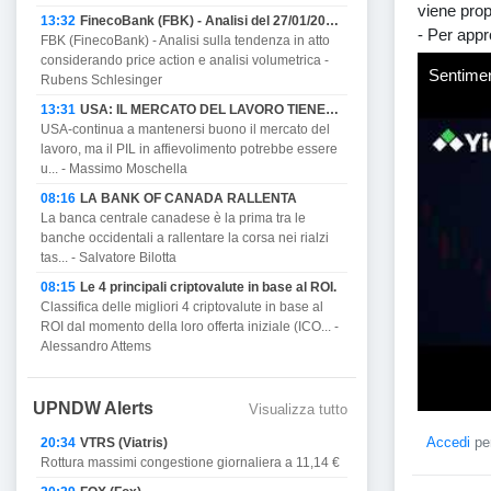
viene prop
13:32
FinecoBank (FBK) - Analisi del 27/01/2023
- Per app
FBK (FinecoBank) - Analisi sulla tendenza in atto
considerando price action e analisi volumetrica -
Sentimen
Rubens Schlesinger
13:31
USA: IL MERCATO DEL LAVORO TIENE MA PROMETTE DI AFFIEVOLIRSI CON IL PIL E MINACCIA RECESSIONE.
USA-continua a mantenersi buono il mercato del
lavoro, ma il PIL in affievolimento potrebbe essere
u... - Massimo Moschella
08:16
LA BANK OF CANADA RALLENTA
La banca centrale canadese è la prima tra le
banche occidentali a rallentare la corsa nei rialzi
tas... - Salvatore Bilotta
08:15
Le 4 principali criptovalute in base al ROI.
Classifica delle migliori 4 criptovalute in base al
ROI dal momento della loro offerta iniziale (ICO... -
Alessandro Attems
UPNDW Alerts
Visualizza tutto
Accedi
per
20:34
VTRS (Viatris)
Rottura massimi congestione giornaliera a 11,14 €