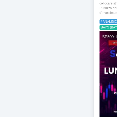
collocare str
L'utilizzo d
d'investimen
#ANALISIC
BAYG (BAY
SP500: L