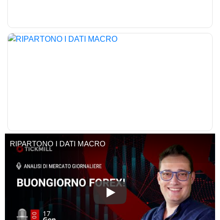
Per gli energetici rimaniamo focalizzati sul Ngas, che sembra
aver trovato base sui 3.50$ dopo la profonda discesa di dicembre,
anche in questo caso meritevole di storni tecnici che potrebbe
riportare le quotazioni verso 4.20$ pur non invertendo la tendenza
di fondo.
Rimaniamo vigili sui tanti market mover di oggi e prepariamoci ad
un’intensa settimana sui mercati finanziari
buona giornata e buon trading
SALVATORE BILOTTA
-----------------------------------------------------------------
RIPARTONO I DATI MACRO
RIPARTONO I DATI MACRO