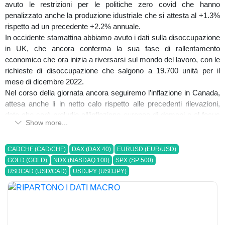
avuto le restrizioni per le politiche zero covid che hanno
penalizzato anche la produzione idustriale che si attesta al +1.3%
rispetto ad un precedente +2.2% annuale.
In occidente stamattina abbiamo avuto i dati sulla disoccupazione
in UK, che ancora conferma la sua fase di rallentamento
economico che ora inizia a riversarsi sul mondo del lavoro, con le
richieste di disoccupazione che salgono a 19.700 unità per il
mese di dicembre 2022.
Nel corso della giornata ancora seguiremo l’inflazione in Canada,
attesa anche li in netto calo rispetto alle precedenti rilevazioni,
dato che sarà preludio all’inflazione europea di domani e al focus
Show more...
sulle decisioni della BOJ sui tassi di interesse, insomma una
settimana certo on priva di eventi!
CADCHF (CAD/CHF)
DAX (DAX 40)
EURUSD (EUR/USD)
-FOREX
GOLD (GOLD)
NDX (NASDAQ 100)
SPX (SP 500)
Il comparto valutario rimane in attesa dei maggiori driver, ovvero
USDCAD (USD/CAD)
USDJPY (USDJPY)
gli appuntamenti con l’inflazione e le banche centrali e sebbene il
carattere dollaro centrico sembra non aver abbandonato il mondo
forex, non possiamo non notare come lo yen stia pian piano
divenendo focus per gli operatori.