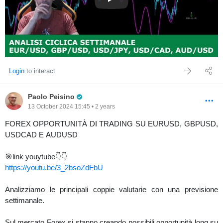
FOREX. ANALISI CICLICA SE
Login
to interact
Pro Trader
Paolo Peisino
13 October 2024 15:45 • 2 years
FOREX OPPORTUNITÀ DI TRADING SU EURUSD, GBPUSD,
USDCAD E AUDUSD
🎯link youytube👇👇
https://youtu.be/3_2bsoZdFbU
Analizziamo le principali coppie valutarie con una previsione
settimanale.
Sul mercato Forex si stanno creando possibili opportunità long su