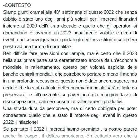
-CONTESTO
Siamo giunti oramai alla 48° settimana di questo 2022 che senza
dubbio è stato uno degli anni più volatili per i mercati finanziari
insieme al 2020 dell’ultima decade e quello che gli operatori si
domandano è: avremo un 2023 ugualmente volatile e ricco di
eventi che sconvolgeranno i portafogli degli investitori o si tornerà
presto ad una forma di normalità?
Beh difficile fare previsioni cosi ampie, ma è certo che il 2023
nella sua prima parte sarà caratterizzato ancora da un’economia
mondiale in rallentamento, questo per volontà esplicita delle
banche centrali mondiali, che potrebbero portare o meno il mondo
in una profonda recessione, questo non è dato ancora sapere, ma
certo è che lo stato attuale dell’economia mondiale sarà difficile da
preservare, e all’orizzonte si paventano già maggiori tassi di
disoccupazione , cali nei consumi e rallentamenti produttivi.
Una strada dura da percorrere, ma di certo obbligata per poter
contrastare quello che è stato il motore degli eventi in questo
2022: l’inflazione!
Se per tutto il 2022 i mercati hanno premiato , a nostro parere
anche fin troppo , il dollaro americano, è altrettanto vero che la