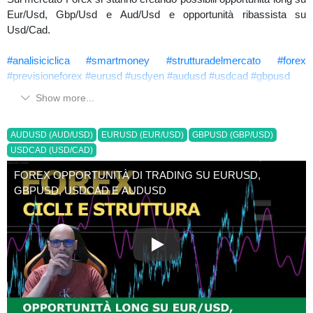
Eur/Usd, Gbp/Usd e Aud/Usd e opportunità ribassista su
Usd/Cad.
#analisiciclica
#smartmoney
#strutturadelmercato
#forex
#previsioneforex
#eurusd
#usdyen
#audusd
#usdcad
#gbpusd
Show more...
AUDUSD (AUD/USD)
EURUSD (EUR/USD)
GBPUSD (GBP/USD)
USDCAD (USD/CAD)
FOREX OPPORTUNITÀ DI TRADING SU EURUSD,
GBPUSD, USDCAD E AUDUSD
FOREX OPPORTUNITÀ 