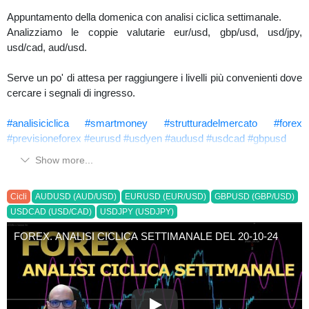
Appuntamento della domenica con analisi ciclica settimanale.
Analizziamo le coppie valutarie eur/usd, gbp/usd, usd/jpy,
usd/cad, aud/usd.
Serve un po' di attesa per raggiungere i livelli più convenienti dove
cercare i segnali di ingresso.
#analisiciclica
#smartmoney
#strutturadelmercato
#forex
#previsioneforex
#eurusd
#usdyen
#audusd
#usdcad
#gbpusd
Show more...
Cicli
AUDUSD (AUD/USD)
EURUSD (EUR/USD)
GBPUSD (GBP/USD)
USDCAD (USD/CAD)
USDJPY (USDJPY)
FOREX. ANALISI CICLICA SETTIMANALE DEL 20-10-24