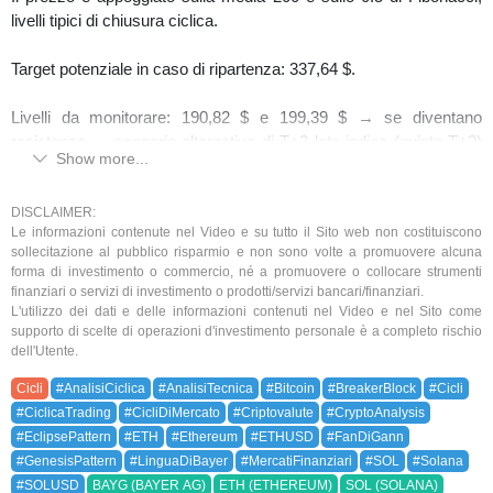
livelli tipici di chiusura ciclica.
Target potenziale in caso di ripartenza: 337,64 $.
Livelli da monitorare: 190,82 $ e 199,39 $ → se diventano
resistenze → scenario alternativo di T+2 lato indice (quinto T+2)
Show more...
vincolato al ribasso, con possibile supporto in zona 155,69 $.
📊 Ethereum
DISCLAIMER:
Le informazioni contenute nel Video e su tutto il Sito web non costituiscono
sollecitazione al pubblico risparmio e non sono volte a promuovere alcuna
Dal massimo del 16 dicembre 2024 al 24 agosto 2025, anche qui
forma di investimento o commercio, né a promuovere o collocare strumenti
tempo “in sospeso” tra un T+4 e un T+5 → possibile ritorno verso
finanziari o servizi di investimento o prodotti/servizi bancari/finanziari.
i massimi.
L'utilizzo dei dati e delle informazioni contenuti nel Video e nel Sito come
supporto di scelte di operazioni d'investimento personale è a completo rischio
dell'Utente.
Il minimo di ieri si appoggia sulla Fan di Gann 1/1 di medio-lungo
periodo e sullo 0.5 di un breaker block → supporto tecnico e
Cicli
#AnalisiCiclica
#AnalisiTecnica
#Bitcoin
#BreakerBlock
#Cicli
ciclico rilevante.
#CiclicaTrading
#CicliDiMercato
#Criptovalute
#CryptoAnalysis
#EclipsePattern
#ETH
#Ethereum
#ETHUSD
#FanDiGann
Possibile Lingua T tra due T+3, con partenza di un nuovo T+3.
#GenesisPattern
#LinguaDiBayer
#MercatiFinanziari
#SOL
#Solana
#SOLUSD
BAYG (BAYER AG)
ETH (ETHEREUM)
SOL (SOLANA)