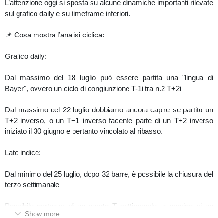
L’attenzione oggi si sposta su alcune dinamiche importanti rilevate
sul grafico daily e su timeframe inferiori.
📌 Cosa mostra l’analisi ciclica:
Grafico daily:
Dal massimo del 18 luglio può essere partita una "lingua di
Bayer", ovvero un ciclo di congiunzione T-1i tra n.2 T+2i
Dal massimo del 22 luglio dobbiamo ancora capire se partito un
T+2 inverso, o un T+1 inverso facente parte di un T+2 inverso
iniziato il 30 giugno e pertanto vincolato al ribasso.
Lato indice:
Dal minimo del 25 luglio, dopo 32 barre, è possibile la chiusura del
terzo settimanale
Possibile partenza di un quarto T settimanale, o persino di un
Show more...
nuovo T+2 mensile se struttura ciclica a 3 tempi