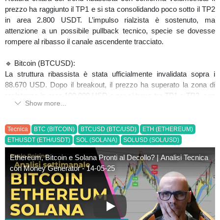
prezzo ha raggiunto il TP1 e si sta consolidando poco sotto il TP2
in area 2.800 USDT. L’impulso rialzista è sostenuto, ma
attenzione a un possibile pullback tecnico, specie se dovesse
rompere al ribasso il canale ascendente tracciato.
🔹 Bitcoin (BTCUSD):
La struttura ribassista è stata ufficialmente invalidata sopra i
88.670 USD. Dopo il breakout, il prezzo ha superato la zona di
resistenza in area 100.000 USD e ora si trova tra TP1 e TP2, con
Show more...
un trend chiaramente rialzista. La spinta resta forte, ma l’area
attuale è sensibile e potrebbe attirare prese di profitto.
Tecnica
BTC (BITCOIN)
BTCUSD (BTC/USD)
ETH (ETHEREUM)
🔹 Solana (SOLUSD):
ETHUSDT (ETH/USDT)
SOL (SOLANA)
SOLUSD (SOL/USD)
Anche Solana ha completato il suo swing rialzista rompendo i
Ethereum, Bitcoin e Solana Pronti al Decollo? | Analisi Tecnica
massimi precedenti. Dopo l’ingresso long generato dal sistema, il
con Money Generator - 14-05-25
prezzo ha colpito TP1 e si sta avvicinando a TP2 in area 200
USD. La zona dei 153,75 USD resta il livello da monitorare come
supporto chiave per mantenere la struttura rialzista intatta.
Ethereum, Bitcoin e Solana Pron
📈 Tutti e tre i grafici sono stati analizzati con il mio indicatore