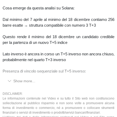
Cosa emerge da questa analisi su Solana:
Dal minimo del 7 aprile al minimo del 18 dicembre contiamo 256
barre esatte → struttura compatibile con numero 3 T+3
Questo rende il minimo del 18 dicembre un candidato credibile
per la partenza di un nuovo T+5 indice
Lato inverso è ancora in corso un T+5 inverso non ancora chiuso,
probabilmente nel quarto T+3 inverso
Presenza di vincolo sequenziale sul T+5 inverso:
Show more...
primo trimestrale positivo
secondo negativo → crea il vincolo
DISCLAIMER:
Le informazioni contenute nel Video e su tutto il Sito web non costituiscono
sollecitazione al pubblico risparmio e non sono volte a promuovere alcuna
terzo positivo
forma di investimento o commercio, né a promuovere o collocare strumenti
finanziari o servizi di investimento o prodotti/servizi bancari/finanziari.