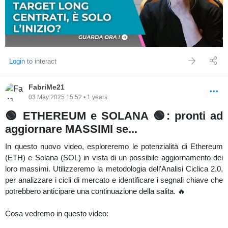
Money Generator 4.5 Adattivo, che unisce logica trend-following,
filtri su volatilità e livelli dinamici per individuare le migliori aree
operative.
👇 Scrivi nei commenti cosa ne pensi dell’analisi e quale crypto
stai seguendo con più interesse!
Login
to interact
#Crypto
#Ethereum
#Bitcoin
#AnalisiTecnica
#Trading
FabriMe21
03 May 2025 15:52 • 1 years
🟢 ETHEREUM e SOLANA 🟢: pronti ad
aggiornare MASSIMI se...
In questo nuovo video, esploreremo le potenzialità di Ethereum
(ETH) e Solana (SOL) in vista di un possibile aggiornamento dei
loro massimi. Utilizzeremo la metodologia dell'Analisi Ciclica 2.0,
per analizzare i cicli di mercato e identificare i segnali chiave che
potrebbero anticipare una continuazione della salita. 🔥
Cosa vedremo in questo video: