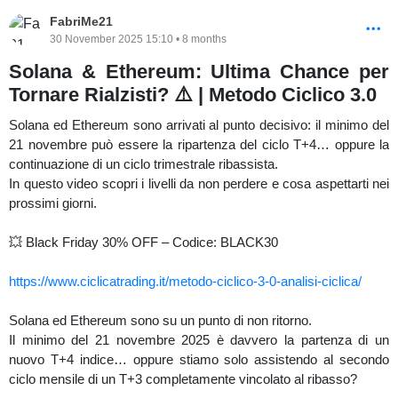
📅 Pubblicato il: 11/01/2026
FabriMe21
30 November 2025 15:10 • 8 months
⚠️ Contenuti a solo scopo informativo/educativo. Non sono
Solana & Ethereum: Ultima Chance per
consulenza finanziaria né sollecitazione all’acquisto o alla vendita.
Tornare Rialzisti? ⚠️ | Metodo Ciclico 3.0
Performance passate non garantiscono risultati futuri. Rischio di
perdita totale del capitale.
Solana ed Ethereum sono arrivati al punto decisivo: il minimo del
21 novembre può essere la ripartenza del ciclo T+4… oppure la
continuazione di un ciclo trimestrale ribassista.
In questo video scopri i livelli da non perdere e cosa aspettarti nei
prossimi giorni.
💥 Black Friday 30% OFF – Codice: BLACK30
https://www.ciclicatrading.it/metodo-ciclico-3-0-analisi-ciclica/
Solana ed Ethereum sono su un punto di non ritorno.
Il minimo del 21 novembre 2025 è davvero la partenza di un
nuovo T+4 indice… oppure stiamo solo assistendo al secondo
ciclo mensile di un T+3 completamente vincolato al ribasso?