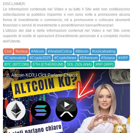
DISCLAIMER:
Le informazioni contenute nel Video e su tutto il Sito web non costituiscono
sollecitazione al pubblico risparmio e non sono volte a promuovere alcuna
forma di investimento o commercio, né a promuovere o collocare strumenti
finanziari o servizi di investimento o prodotti/servizi bancari/finanziari.
L'utilizzo dei dati e delle informazioni contenuti nel Video e nel Sito come
supporto di scelte di operazioni d'investimento personale è a completo rischio
dell'Utente.
Cicli
Tecnica
#Altcoin
#AnalisiCiclica
#Bitcoin
#ciclicatrading
#Criptovalute
#Crypto2025
#CryptoNews
#Ethereum
#Solana
#XRP
BTC (BITCOIN)
ETH (ETHEREUM)
SOL (SOLANA)
XRP (XRP)
⚠️ Altcoin KO? I Cicli Parlano Chiaro!
⚠️ Altcoin KO? I Cicli Parlano C