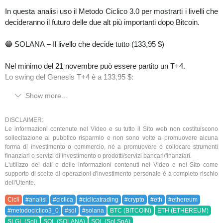
In questa analisi uso il Metodo Ciclico 3.0 per mostrarti i livelli che
decideranno il futuro delle due alt più importanti dopo Bitcoin.
🔵 SOLANA – Il livello che decide tutto (133,95 $)
Nel minimo del 21 novembre può essere partito un T+4.
Lo swing del Genesis T+4 è a 133,95 $:
Show more...
✔️ Se tiene il supporto e il prezzo supera 144,74 $ → il pattern è
completo → probabile partenza di un nuovo ciclo T+4 dal 21/11.
⚠️ Se perde 133,95 $ → significa T+3 totalmente vincolato al
DISCLAIMER:
Le informazioni contenute nel Video e su tutto il Sito web non costituiscono
ribasso → aspettativa principale = nuovi minimi.
sollecitazione al pubblico risparmio e non sono volte a promuovere alcuna
forma di investimento o commercio, né a promuovere o collocare strumenti
🔵 ETHEREUM – Ultima possibilità (2.977,21 $)
finanziari o servizi di investimento o prodotti/servizi bancari/finanziari.
L'utilizzo dei dati e delle informazioni contenuti nel Video e nel Sito come
supporto di scelte di operazioni d'investimento personale è a completo rischio
Anche ETH può aver lanciato un T+4 il 21 novembre.
dell'Utente.
Il livello chiave è 2.977,21 $:
Cicli
#analisi
#ciclica
#ciclicatrading
#crypto
#eth
#ethereum
✔️ Se reagisce con forza sopra quel livello → probabile conferma
#metodociclico3_0
#sol
#solana
BTC (BITCOIN)
ETH (ETHEREUM)
del T+4.
SLGL (Sol)
SOL (SOLANA)
SOL (Sol SpA)