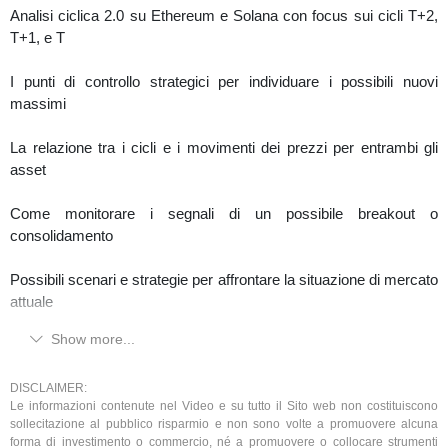
Analisi ciclica 2.0 su Ethereum e Solana con focus sui cicli T+2,
T+1, e T
I punti di controllo strategici per individuare i possibili nuovi
massimi
La relazione tra i cicli e i movimenti dei prezzi per entrambi gli
asset
Come monitorare i segnali di un possibile breakout o
consolidamento
Possibili scenari e strategie per affrontare la situazione di mercato
attuale
Show more...
Segui l'analisi completa per capire come leggere i cicli e agire sui
segnali di prezzo, in modo da essere sempre un passo avanti! 🚀
DISCLAIMER:
Le informazioni contenute nel Video e su tutto il Sito web non costituiscono
🔔 Non dimenticare di iscriverti al canale per restare aggiornato
sollecitazione al pubblico risparmio e non sono volte a promuovere alcuna
con nuove analisi cicliche su Bitcoin, Ethereum, Solana, e altri
forma di investimento o commercio, né a promuovere o collocare strumenti