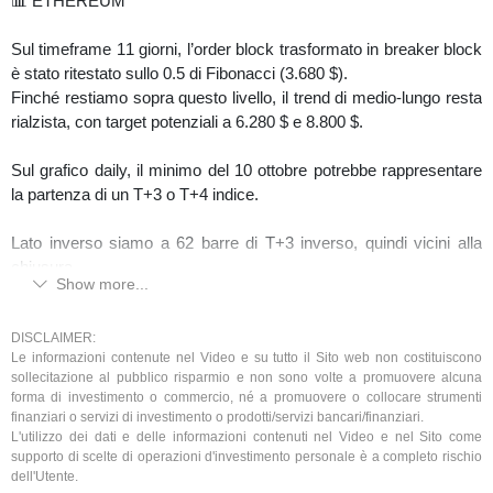
📊 ETHEREUM
Sul timeframe 11 giorni, l’order block trasformato in breaker block
è stato ritestato sullo 0.5 di Fibonacci (3.680 $).
Finché restiamo sopra questo livello, il trend di medio-lungo resta
rialzista, con target potenziali a 6.280 $ e 8.800 $.
Sul grafico daily, il minimo del 10 ottobre potrebbe rappresentare
la partenza di un T+3 o T+4 indice.
Lato inverso siamo a 62 barre di T+3 inverso, quindi vicini alla
chiusura.
Show more...
Resistenza chiave: 4.029 $ → pattern Eclipse del T+3/T+4 indice.
Solo un breakout deciso sopra questo livello aprirebbe spazio
DISCLAIMER:
Le informazioni contenute nel Video e su tutto il Sito web non costituiscono
verso la zona di liquidità 4.768–4.955 $.
sollecitazione al pubblico risparmio e non sono volte a promuovere alcuna
forma di investimento o commercio, né a promuovere o collocare strumenti
📊 SOLANA
finanziari o servizi di investimento o prodotti/servizi bancari/finanziari.
L'utilizzo dei dati e delle informazioni contenuti nel Video e nel Sito come
supporto di scelte di operazioni d'investimento personale è a completo rischio
Dal minimo dell’11 ottobre è probabile la partenza di un T+4
dell'Utente.
indice, preceduto da una lingua T+1.