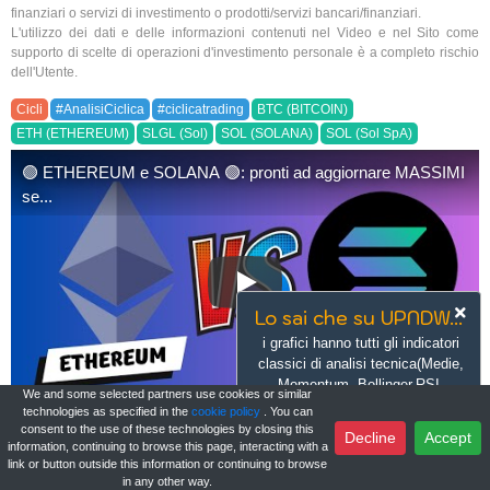
asset!
finanziari o servizi di investimento o prodotti/servizi bancari/finanziari.
L'utilizzo dei dati e delle informazioni contenuti nel Video e nel Sito come
supporto di scelte di operazioni d'investimento personale è a completo rischio
dell'Utente.
#ETH
#SOL
#CryptoAnalysis
#CicliDiMercato
#SolanaAnalysis
Cicli
#AnalisiCiclica
#ciclicatrading
BTC (BITCOIN)
#EthereumAnalysis
#Trading
#MarketCycles
#Crypto
ETH (ETHEREUM)
SLGL (Sol)
SOL (SOLANA)
SOL (Sol SpA)
🟢 ETHEREUM e SOLANA 🟢: pronti ad aggiornare MASSIMI
📅 Data di pubblicazione: 03/05/2025
se...
Nota: Le informazioni fornite in questo video sono a scopo
educativo e non costituiscono consigli finanziari. Investire in
criptovalute comporta rischi e dovresti fare le tue ricerche prima
🟢 ETHEREUM e SOLANA 🟢: pro
di prendere decisioni di investimento.
Lo sai che su UPNDW...
i grafici hanno tutti gli indicatori
classici di analisi tecnica(Medie,
Momentum, Bollinger,RSI,
We and some selected partners use cookies or similar
Stocastico) disponibili?
technologies as specified in the
cookie policy
. You can
consent to the use of these technologies by closing this
Learn more
Go now
Decline
Accept
Login
to interact
information, continuing to browse this page, interacting with a
link or button outside this information or continuing to browse
in any other way.
UPNDW sponsored by