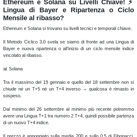
Ethereum e Solana su Livelli Chiave! ⚡️
vincoli ribassisti sui cicli inversi in corso.
Lingua di Bayer e Ripartenza o Ciclo
👉 Con il Metodo Ciclico 3.0 impari a interpretare i vincoli
Mensile al ribasso?
temporali, i pattern Eclipse e Genesis e anticipare l’origine dei
Ethereum e Solana si trovano su livelli tecnici e temporali chiave.
nuovi impulsi di mercato.
Il Metodo Ciclico 3.0 svela se siamo di fronte ad una Lingua di
📅 Data di pubblicazione: 25/10/2025
Bayer e nuova ripartenza o all’inizio di un ciclo mensile indice
vincolato al ribasso.
⚠️ Nota: Le informazioni fornite in questo video sono a scopo
educativo e non costituiscono consigli finanziari. Le criptovalute
📊 Solana
sono asset ad alto rischio: fai sempre le tue ricerche prima di
prendere decisioni.
Tra il massimo del 19 gennaio e quello del 18 settembre non si
chiude né un T+5 né un T+4 inverso → qualcosa è rimasto in
sospeso.
Dal minimo del 26 settembre al minimo più recente potremmo
avere una Lingua T+1 tra numero 2 T+4, quindi possibile partenza
di un nuovo T+4 indice.
Il prezzo è appoggiato sulla media 200 e sullo 0.5 di Fibonacci,