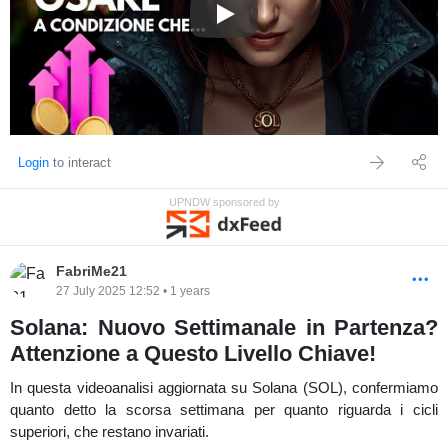
educativo e non costituiscono consigli finanziari. Le criptovalute
Solana: Ultima Grande Salita in 
sono asset ad alto rischio: fai sempre le tue ricerche prima di
prendere decisioni.
Login
to interact
UPNDW sponsored by
FabriMe21
27 July 2025 12:52 • 1 years
Solana: Nuovo Settimanale in Partenza?
Attenzione a Questo Livello Chiave!
In questa videoanalisi aggiornata su Solana (SOL), confermiamo
quanto detto la scorsa settimana per quanto riguarda i cicli
superiori, che restano invariati.