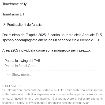
Timeframe daily
Timeframe 1H
📌 Punti salienti dell’analisi:
Dal minimo del 7 aprile 2025, è partito un terzo ciclo Annuale T+5,
spesso accompagnato anche da un secondo ciclo Biennale T+6.
Area 220$ individuata come zona magnetica per il prezzo:
- Passa lo swing del T+5
- Passa la fan di Gan
- Presenza degli Smooth Edge ICT appena sotto (fino a 210$)
Show more...
Ciclicamente, dal massimo del 23 maggio è partito un ciclo
trimestrale inverso e si hanno buone probabilità di superare quel
DISCLAIMER:
Le informazioni contenute nel Video e su tutto il Sito web non costituiscono
massimo vincolandolo al ribasso.
sollecitazione al pubblico risparmio e non sono volte a promuovere alcuna
forma di investimento o commercio, né a promuovere o collocare strumenti
Lato indice, confermata la partenza di un ciclo trimestrale T+3 dal
finanziari o servizi di investimento o prodotti/servizi bancari/finanziari.