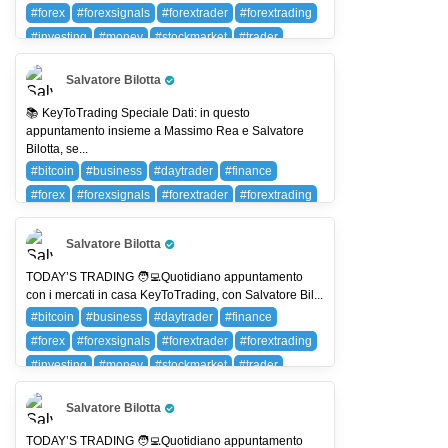
#forex
#forexsignals
#forextrader
#forextrading
#investing
#money
#stockmarket
#trader
#trading
#wallstreet
BTC (BITCOIN)
Salvatore Bilotta
Pro Trader
📚 KeyToTrading Speciale Dati: in questo
appuntamento insieme a Massimo Rea e Salvatore
Bilotta, se...
#bitcoin
#business
#daytrader
#finance
#forex
#forexsignals
#forextrader
#forextrading
#investing
#money
#stockmarket
#trader
#trading
#wallstreet
BTC (BITCOIN)
Salvatore Bilotta
Pro Trader
TODAY’S TRADING 🧑‍💻Quotidiano appuntamento
con i mercati in casa KeyToTrading, con Salvatore Bil...
#bitcoin
#business
#daytrader
#finance
#forex
#forexsignals
#forextrader
#forextrading
#investing
#money
#stockmarket
#trader
#trading
#wallstreet
BTC (BITCOIN)
Salvatore Bilotta
Pro Trader
TODAY’S TRADING 🧑‍💻Quotidiano appuntamento