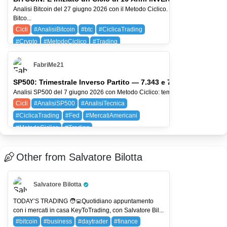
Analisi Bitcoin del 27 giugno 2026 con il Metodo Ciclico. In questo aggiornamento analizziamo
Bitco...
Cicli
#AnalisiBitcoin
#btc
#CiclicaTrading
#Crypto
#MetodoCiclico
#Trading
AMZN (Amazon.com, Inc.)
BTC (BITCOIN)
FabriMe21
SQ (BLOCK)
SP500: Trimestrale Inverso Partito — 7.343 e 7.098 i Livelli c
Analisi SP500 del 7 giugno 2026 con Metodo Ciclico: tempo, struttura, liquidità e
Cicli
#AnalisiSP500
#AnalisiTecnica
#CiclicaTrading
#Fed
#MercatiAmericani
#MetodoCiclico
#Trading
AMZN (Amazon.com, Inc.)
AVGO (Broadcom Inc.)
SPX (SP 500)
Other from Salvatore Bilotta
Salvatore Bilotta
Pro Trader
TODAY’S TRADING 🧑‍💻Quotidiano appuntamento
con i mercati in casa KeyToTrading, con Salvatore Bil...
#bitcoin
#business
#daytrader
#finance