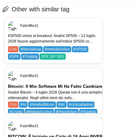
Other with similar tag
FabriMe21
#SP500 vicino al breakout. Analisi SP500 – 12 luglio
2026 Nuovo aggiornamento sull'indice SP500 co...
Cicli
#Mercatiusa
#metodociclico
#SP500
#SPX
#Trading
SPX (SP 500)
FabriMe21
Bitcoin: Il Mio Software Mi Ha Fatto Cambiare Idea
Analisi Bitcoin – 4 luglio 2026 Questa non è una semplice
videoanalisi. Negli ultimi mesi sto svilu...
Cicli
#AI
#AnalisiBitcoin
#btc
#ciclicatrading
#Crypto
#MetodoCiclico
#PriceAction
#Trading
AMZN (Amazon.com, Inc.)
BAYG (BAYER AG)
FabriMe21
BTC (BITCOIN)
BITCOIN: È Iniziato un Ciclo di 16 Anni INVERSO? L'Analisi 