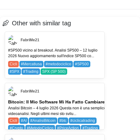
Other with similar tag
FabriMe21
#SP500 vicino al breakout. Analisi SP500 – 12 luglio
2026 Nuovo aggiornamento sull'indice SP500 co...
Cicli
#Mercatiusa
#metodociclico
#SP500
#SPX
#Trading
SPX (SP 500)
FabriMe21
Bitcoin: Il Mio Software Mi Ha Fatto Cambiare Idea
Analisi Bitcoin – 4 luglio 2026 Questa non è una semplice
videoanalisi. Negli ultimi mesi sto svilu...
Cicli
#AI
#AnalisiBitcoin
#btc
#ciclicatrading
#Crypto
#MetodoCiclico
#PriceAction
#Trading
AMZN (Amazon.com, Inc.)
BAYG (BAYER AG)