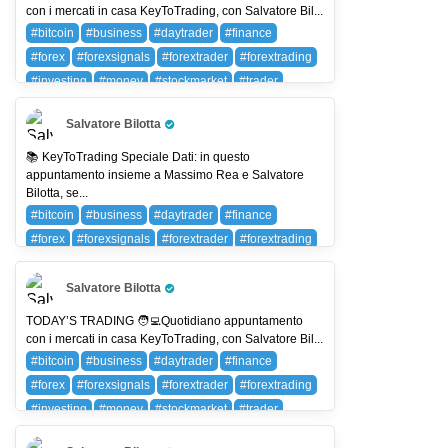
con i mercati in casa KeyToTrading, con Salvatore Bil...
#bitcoin
#business
#daytrader
#finance
#forex
#forexsignals
#forextrader
#forextrading
#investing
#money
#stockmarket
#trader
#trading
#wallstreet
BTC (BITCOIN)
Salvatore Bilotta
Pro Trader
📚 KeyToTrading Speciale Dati: in questo
appuntamento insieme a Massimo Rea e Salvatore
Bilotta, se...
#bitcoin
#business
#daytrader
#finance
#forex
#forexsignals
#forextrader
#forextrading
#investing
#money
#stockmarket
#trader
#trading
#wallstreet
BTC (BITCOIN)
Salvatore Bilotta
Pro Trader
TODAY’S TRADING 🧑‍💻Quotidiano appuntamento
con i mercati in casa KeyToTrading, con Salvatore Bil...
#bitcoin
#business
#daytrader
#finance
#forex
#forexsignals
#forextrader
#forextrading
#investing
#money
#stockmarket
#trader
#trading
#wallstreet
BTC (BITCOIN)