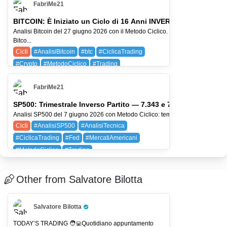
FabriMe21
BTC (BITCOIN)
BITCOIN: È Iniziato un Ciclo di 16 Anni INVERSO? L'Analisi 
Analisi Bitcoin del 27 giugno 2026 con il Metodo Ciclico. In questo aggiornamento analizziamo
Bitco...
Cicli
#AnalisiBitcoin
#btc
#CiclicaTrading
#Crypto
#MetodoCiclico
#Trading
AMZN (Amazon.com, Inc.)
BTC (BITCOIN)
FabriMe21
SQ (BLOCK)
SP500: Trimestrale Inverso Partito — 7.343 e 7.098 i Livelli c
Analisi SP500 del 7 giugno 2026 con Metodo Ciclico: tempo, struttura, liquidità e
Cicli
#AnalisiSP500
#AnalisiTecnica
#CiclicaTrading
#Fed
#MercatiAmericani
#MetodoCiclico
#Trading
AMZN (Amazon.com, Inc.)
AVGO (Broadcom Inc.)
SPX (SP 500)
Other from Salvatore Bilotta
Salvatore Bilotta
Pro Trader
TODAY’S TRADING 🧑‍💻Quotidiano appuntamento