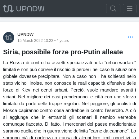
UPNDW
15 March 2022 13:22 • 4 years
Siria, possibile forze pro-Putin alleate
La Russia di contro ha assetti specializzati nella "urban warfare"
limitati e non può correre il rischio di perderli nel caso la situazione
globale dovesse precipitare. Non a caso non li ha schierati nello
stato vicino. Inoltre, non conosce le reali capacità difensive delle
forze di Kiev nei centri urbani. Perciò, vuole mandare avanti i
siriani. Nel migliore dei casi prenderanno le città con uno sforzo
limitato da parte delle truppe regolari. Nel peggiore, gli analisti di
Mosca capiranno contro cosa andrebbe in contro l'esercito. A ciò
si aggiunge che in entrambi gli scenari il nemico verrebbe
comunque fiaccato. Di fatto, i mercenari del paese mediorientale
saranno quella che in guerra viene definita "carne da cannone". Lo
saranno già di partenza a causa di alcuni loro limiti oggettivi, a