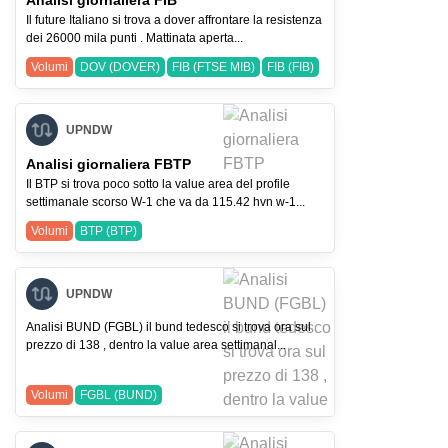
Analisi giornaliera FIB
Il future Italiano si trova a dover affrontare la resistenza
dei 26000 mila punti . Mattinata aperta...
Volumi
DOV (DOVER)
FIB (FTSE MIB)
FIB (FIB)
UPNDW
Analisi giornaliera FBTP
Il BTP si trova poco sotto la value area del profile
settimanale scorso W-1 che va da 115.42 hvn w-1...
Volumi
BTP (BTP)
UPNDW
Analisi BUND (FGBL) il bund tedesco si trova ora sul
prezzo di 138 , dentro la value area settimanal...
Volumi
FGBL (BUND)