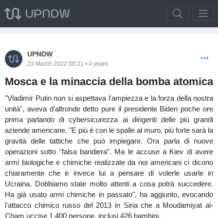
UPNDW
23 March 2022 08:21 • 4 years
Mosca e la minaccia della bomba atomica
"Vladimir Putin non si aspettava l'ampiezza e la forza della nostra
unità", aveva d'altronde detto pure il presidente Biden poche ore
prima parlando di cybersicurezza ai dirigenti delle più grandi
aziende americane. "E più è con le spalle al muro, più forte sarà la
gravità delle tattiche che può impiegare. Ora parla di nuove
operazioni sotto "falsa bandiera". Ma le accuse a Kiev di avere
armi biologiche e chimiche realizzate da noi americani ci dicono
chiaramente che è invece lui a pensare di volerle usarle in
Ucraina. Dobbiamo state molto attenti a cosa potrà succedere.
Ha già usato armi chimiche in passato", ha aggiunto, evocando
l'attacco chimico russo del 2013 in Siria che a Moudamiyat al-
Cham uccise 1.400 persone, inclusi 426 bambini.