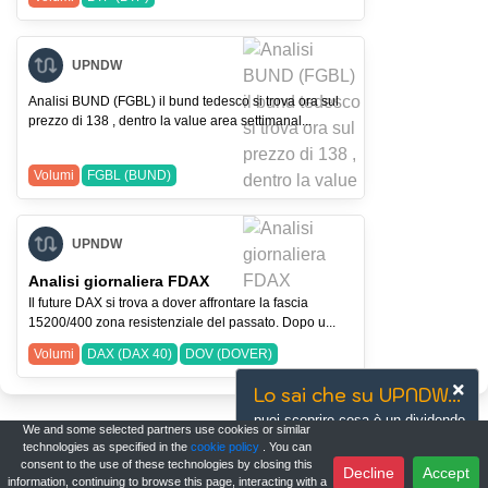
UPNDW
Analisi BUND (FGBL) il bund tedesco si trova ora sul
prezzo di 138 , dentro la value area settimanal...
Volumi
FGBL (BUND)
UPNDW
Analisi giornaliera FDAX
Il future DAX si trova a dover affrontare la fascia
15200/400 zona resistenziale del passato. Dopo u...
Volumi
DAX (DAX 40)
DOV (DOVER)
Lo sai che su UPNDW...
puoi scoprire cosa è un dividendo
We and some selected partners use cookies or similar
e come si calcola?
technologies as specified in the
cookie policy
. You can
consent to the use of these technologies by closing this
Learn more
Decline
Accept
information, continuing to browse this page, interacting with a