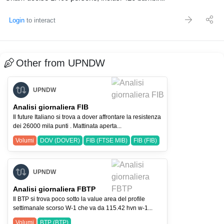
Login
to interact
Other from UPNDW
UPNDW
Analisi giornaliera FIB
Il future Italiano si trova a dover affrontare la resistenza
dei 26000 mila punti . Mattinata aperta...
Volumi
DOV (DOVER)
FIB (FTSE MIB)
FIB (FIB)
UPNDW
Analisi giornaliera FBTP
Il BTP si trova poco sotto la value area del profile
settimanale scorso W-1 che va da 115.42 hvn w-1...
Volumi
BTP (BTP)