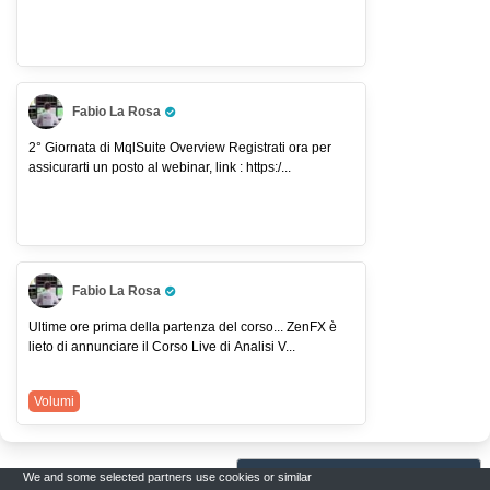
Fabio La Rosa
Pro Trader
2° Giornata di MqlSuite Overview Registrati ora per
assicurarti un posto al webinar, link : https:/...
Fabio La Rosa
Pro Trader
Ultime ore prima della partenza del corso... ZenFX è
lieto di annunciare il Corso Live di Analisi V...
Volumi
We and some selected partners use cookies or similar
Lo sai che su UPNDW...