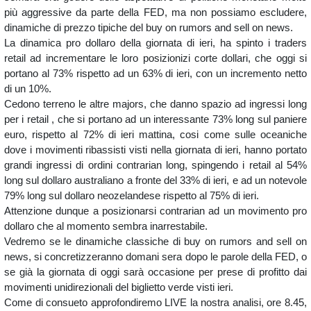
più aggressive da parte della FED, ma non possiamo escludere,
dinamiche di prezzo tipiche del buy on rumors and sell on news.
La dinamica pro dollaro della giornata di ieri, ha spinto i traders
retail ad incrementare le loro posizionizi corte dollari, che oggi si
portano al 73% rispetto ad un 63% di ieri, con un incremento netto
di un 10%.
Cedono terreno le altre majors, che danno spazio ad ingressi long
per i retail , che si portano ad un interessante 73% long sul paniere
euro, rispetto al 72% di ieri mattina, cosi come sulle oceaniche
dove i movimenti ribassisti visti nella giornata di ieri, hanno portato
grandi ingressi di ordini contrarian long, spingendo i retail al 54%
long sul dollaro australiano a fronte del 33% di ieri, e ad un notevole
79% long sul dollaro neozelandese rispetto al 75% di ieri.
Attenzione dunque a posizionarsi contrarian ad un movimento pro
dollaro che al momento sembra inarrestabile.
Vedremo se le dinamiche classiche di buy on rumors and sell on
news, si concretizzeranno domani sera dopo le parole della FED, o
se già la giornata di oggi sarà occasione per prese di profitto dai
movimenti unidirezionali del biglietto verde visti ieri.
Come di consueto approfondiremo LIVE la nostra analisi, ore 8.45,