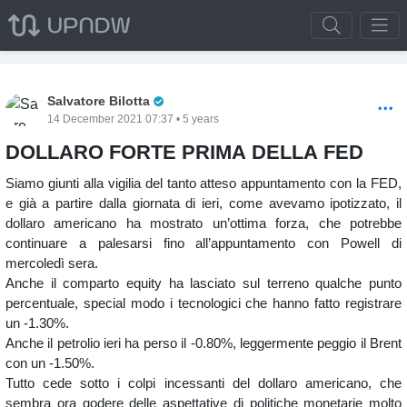
Pro Trader
Salvatore Bilotta
14 December 2021 07:37 • 5 years
DOLLARO FORTE PRIMA DELLA FED
Siamo giunti alla vigilia del tanto atteso appuntamento con la FED,
e già a partire dalla giornata di ieri, come avevamo ipotizzato, il
dollaro americano ha mostrato un’ottima forza, che potrebbe
continuare a palesarsi fino all’appuntamento con Powell di
mercoledì sera.
Anche il comparto equity ha lasciato sul terreno qualche punto
percentuale, special modo i tecnologici che hanno fatto registrare
un -1.30%.
Anche il petrolio ieri ha perso il -0.80%, leggermente peggio il Brent
con un -1.50%.
Tutto cede sotto i colpi incessanti del dollaro americano, che
sembra ora godere delle aspettative di politiche monetarie molto