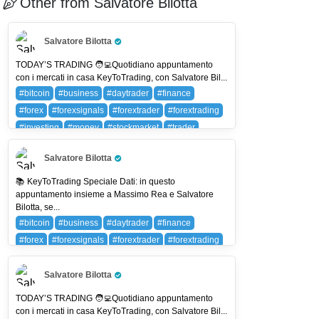
Other from Salvatore Bilotta
Salvatore Bilotta
Pro Trader
TODAY’S TRADING 🧑‍💻Quotidiano appuntamento
con i mercati in casa KeyToTrading, con Salvatore Bil...
#bitcoin
#business
#daytrader
#finance
#forex
#forexsignals
#forextrader
#forextrading
#investing
#money
#stockmarket
#trader
#trading
#wallstreet
BTC (BITCOIN)
Salvatore Bilotta
Pro Trader
📚 KeyToTrading Speciale Dati: in questo
appuntamento insieme a Massimo Rea e Salvatore
Bilotta, se...
#bitcoin
#business
#daytrader
#finance
#forex
#forexsignals
#forextrader
#forextrading
#investing
#money
#stockmarket
#trader
#trading
#wallstreet
BTC (BITCOIN)
Salvatore Bilotta
Pro Trader
TODAY’S TRADING 🧑‍💻Quotidiano appuntamento
con i mercati in casa KeyToTrading, con Salvatore Bil...