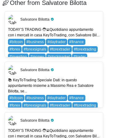
Other from Salvatore Bilotta
Salvatore Bilotta
Pro Trader
TODAY’S TRADING 🧑‍💻Quotidiano appuntamento
con i mercati in casa KeyToTrading, con Salvatore Bil...
#bitcoin
#business
#daytrader
#finance
#forex
#forexsignals
#forextrader
#forextrading
#investing
#money
#stockmarket
#trader
#trading
#wallstreet
BTC (BITCOIN)
Salvatore Bilotta
Pro Trader
📚 KeyToTrading Speciale Dati: in questo
appuntamento insieme a Massimo Rea e Salvatore
Bilotta, se...
#bitcoin
#business
#daytrader
#finance
#forex
#forexsignals
#forextrader
#forextrading
#investing
#money
#stockmarket
#trader
#trading
#wallstreet
BTC (BITCOIN)
Salvatore Bilotta
Pro Trader
TODAY’S TRADING 🧑‍💻Quotidiano appuntamento
con i mercati in casa KeyToTrading, con Salvatore Bil...