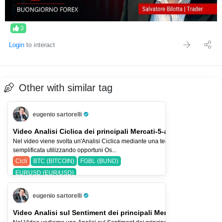
3
Login
to interact
Other with similar tag
eugenio sartorelli
Pro Trader
Video Analisi Ciclica dei principali Mercati-5-ago-26
Nel video viene svolta un'Analisi Ciclica mediante una tecnica
semplificata utilizzando opportuni Os...
Cicli
BTC (BITCOIN)
FGBL (BUND)
EURUSD (EUR/USD)
eugenio sartorelli
Pro Trader
Video Analisi sul Sentiment dei principali Mercati-2-ago-2026