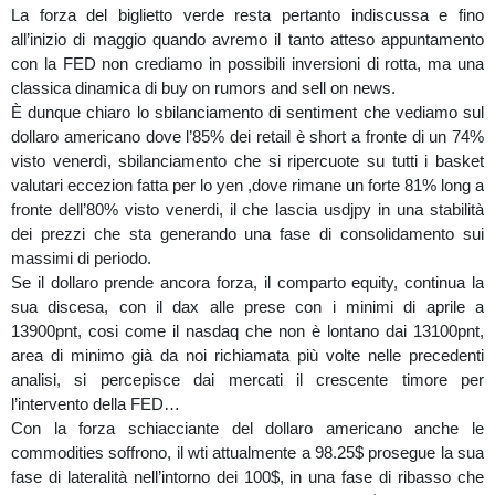
La forza del biglietto verde resta pertanto indiscussa e fino
all’inizio di maggio quando avremo il tanto atteso appuntamento
con la FED non crediamo in possibili inversioni di rotta, ma una
classica dinamica di buy on rumors and sell on news.
È dunque chiaro lo sbilanciamento di sentiment che vediamo sul
dollaro americano dove l’85% dei retail è short a fronte di un 74%
visto venerdì, sbilanciamento che si ripercuote su tutti i basket
valutari eccezion fatta per lo yen ,dove rimane un forte 81% long a
fronte dell’80% visto venerdi, il che lascia usdjpy in una stabilità
dei prezzi che sta generando una fase di consolidamento sui
massimi di periodo.
Se il dollaro prende ancora forza, il comparto equity, continua la
sua discesa, con il dax alle prese con i minimi di aprile a
13900pnt, cosi come il nasdaq che non è lontano dai 13100pnt,
area di minimo già da noi richiamata più volte nelle precedenti
analisi, si percepisce dai mercati il crescente timore per
l’intervento della FED…
Con la forza schiacciante del dollaro americano anche le
commodities soffrono, il wti attualmente a 98.25$ prosegue la sua
fase di lateralità nell’intorno dei 100$, in una fase di ribasso che