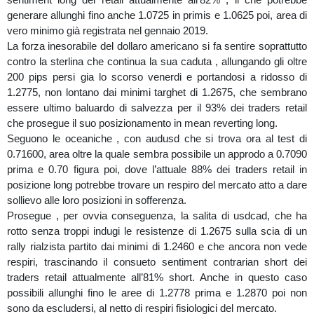
generare allunghi fino anche 1.0725 in primis e 1.0625 poi, area di
vero minimo già registrata nel gennaio 2019.
La forza inesorabile del dollaro americano si fa sentire soprattutto
contro la sterlina che continua la sua caduta , allungando gli oltre
200 pips persi gia lo scorso venerdi e portandosi a ridosso di
1.2775, non lontano dai minimi targhet di 1.2675, che sembrano
essere ultimo baluardo di salvezza per il 93% dei traders retail
che prosegue il suo posizionamento in mean reverting long.
Seguono le oceaniche , con audusd che si trova ora al test di
0.71600, area oltre la quale sembra possibile un approdo a 0.7090
prima e 0.70 figura poi, dove l’attuale 88% dei traders retail in
posizione long potrebbe trovare un respiro del mercato atto a dare
sollievo alle loro posizioni in sofferenza.
Prosegue , per ovvia conseguenza, la salita di usdcad, che ha
rotto senza troppi indugi le resistenze di 1.2675 sulla scia di un
rally rialzista partito dai minimi di 1.2460 e che ancora non vede
respiri, trascinando il consueto sentiment contrarian short dei
traders retail attualmente all’81% short. Anche in questo caso
possibili allunghi fino le aree di 1.2778 prima e 1.2870 poi non
sono da escludersi, al netto di respiri fisiologici del mercato.