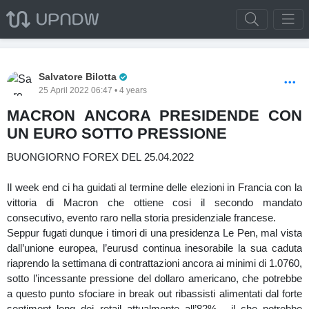
Pro Trader
Salvatore Bilotta
25 April 2022 06:47 • 4 years
MACRON ANCORA PRESIDENDE CON
UN EURO SOTTO PRESSIONE
BUONGIORNO FOREX DEL 25.04.2022
Il week end ci ha guidati al termine delle elezioni in Francia con la
vittoria di Macron che ottiene cosi il secondo mandato
consecutivo, evento raro nella storia presidenziale francese.
Seppur fugati dunque i timori di una presidenza Le Pen, mal vista
dall’unione europea, l’eurusd continua inesorabile la sua caduta
riaprendo la settimana di contrattazioni ancora ai minimi di 1.0760,
sotto l’incessante pressione del dollaro americano, che potrebbe
a questo punto sfociare in break out ribassisti alimentati dal forte
sentiment long dei retail attualmente all’82% , il che potrebbe