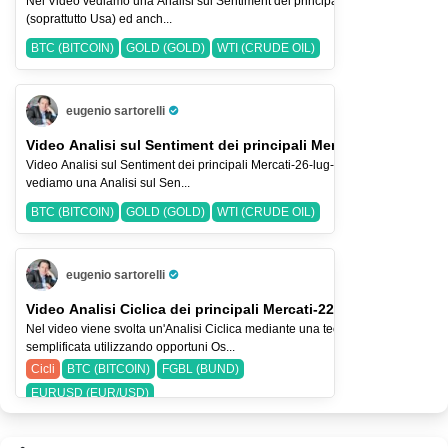
Nel Video vediamo una Analisi sul Sentiment dei principali Indici Azionari
(soprattutto Usa) ed anch...
BTC (BITCOIN)
GOLD (GOLD)
WTI (CRUDE OIL)
eugenio sartorelli
Pro Trader
Video Analisi sul Sentiment dei principali Mercati-26-lug-2026
Video Analisi sul Sentiment dei principali Mercati-26-lug-2026 Nel Video
vediamo una Analisi sul Sen...
BTC (BITCOIN)
GOLD (GOLD)
WTI (CRUDE OIL)
eugenio sartorelli
Pro Trader
Video Analisi Ciclica dei principali Mercati-22-lug-26
Nel video viene svolta un'Analisi Ciclica mediante una tecnica
semplificata utilizzando opportuni Os...
Cicli
BTC (BITCOIN)
FGBL (BUND)
EURUSD (EUR/USD)