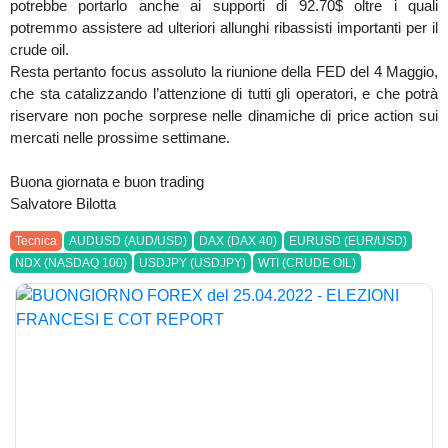
potrebbe portarlo anche ai supporti di 92.70$ oltre i quali
potremmo assistere ad ulteriori allunghi ribassisti importanti per il
crude oil.
Resta pertanto focus assoluto la riunione della FED del 4 Maggio,
che sta catalizzando l’attenzione di tutti gli operatori, e che potrà
riservare non poche sorprese nelle dinamiche di price action sui
mercati nelle prossime settimane.
Buona giornata e buon trading
Salvatore Bilotta
Tecnica
AUDUSD (AUD/USD)
DAX (DAX 40)
EURUSD (EUR/USD)
NDX (NASDAQ 100)
USDJPY (USDJPY)
WTI (CRUDE OIL)