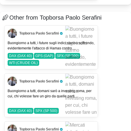
#MetodoCiclico3_0
#PriceAction
DAX (DAX 40)
Other from Topborsa Paolo Serafini
Topborsa Paolo Serafini
Pro Trader
Buongiorno a tutti, i future sugli indici stanno soffrendo,
evidentemente l'attacco di Hamas contro ...
DAX (DAX 40)
GPS (GAP)
SPX (SP 500)
WTI (CRUDE OIL)
Topborsa Paolo Serafini
Pro Trader
Buongiorno a tutti, domani sarò a investing roma, per
cui, chi volesse fare un giro da quelle parti...
DAX (DAX 40)
SPX (SP 500)
Topborsa Paolo Serafini