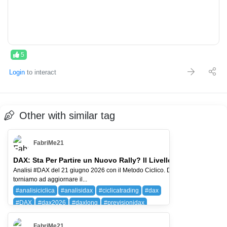
5
Login
to interact
Other with similar tag
FabriMe21
DAX: Sta Per Partire un Nuovo Rally? Il Livello da Non Perder
Analisi #DAX del 21 giugno 2026 con il Metodo Ciclico. Dopo circa un mese
torniamo ad aggiornare il...
#analisiciclica
#analisidax
#ciclicatrading
#dax
#DAX
#dax2026
#daxlong
#previsionidax
DAX (DAX 40)
FabriMe21