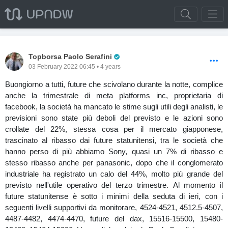
Pro Trader
Topborsa Paolo Serafini
03 February 2022 06:45 • 4 years
Buongiorno a tutti, future che scivolano durante la notte, complice
anche la trimestrale di meta platforms inc, proprietaria di
facebook, la società ha mancato le stime sugli utili degli analisti, le
previsioni sono state più deboli del previsto e le azioni sono
crollate del 22%, stessa cosa per il mercato giapponese,
trascinato al ribasso dai future statunitensi, tra le società che
hanno perso di più abbiamo Sony, quasi un 7% di ribasso e
stesso ribasso anche per panasonic, dopo che il conglomerato
industriale ha registrato un calo del 44%, molto più grande del
previsto nell'utile operativo del terzo trimestre. Al momento il
future statunitense è sotto i minimi della seduta di ieri, con i
seguenti livelli supportivi da monitorare, 4524-4521, 4512.5-4507,
4487-4482, 4474-4470, future del dax, 15516-15500, 15480-