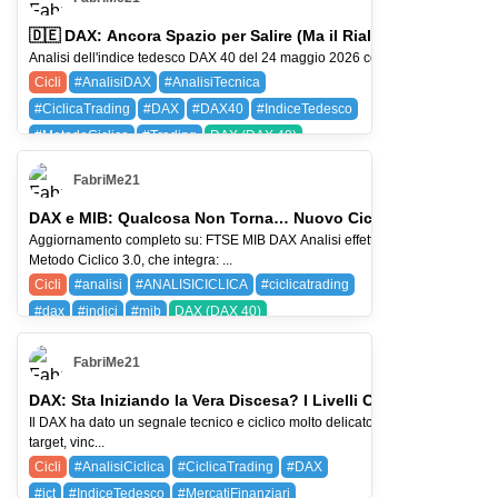
🇩🇪 DAX: Ancora Spazio per Salire (Ma il Rialzo ha una Scade
Analisi dell'indice tedesco DAX 40 del 24 maggio 2026 con Metodo Ciclico 3.0: t
Cicli
#AnalisiDAX
#AnalisiTecnica
#CiclicaTrading
#DAX
#DAX40
#IndiceTedesco
#MetodoCiclico
#Trading
DAX (DAX 40)
SPX (SP 500)
SQ (BLOCK)
FabriMe21
DAX e MIB: Qualcosa Non Torna… Nuovo Ciclo o Trappola?
Aggiornamento completo su: FTSE MIB DAX Analisi effettuata con il
Metodo Ciclico 3.0, che integra: ...
Cicli
#analisi
#ANALISICICLICA
#ciclicatrading
#dax
#indici
#mib
DAX (DAX 40)
FIB (FTSE MIB)
SQ (BLOCK)
WTI (CRUDE OIL)
FabriMe21
DAX: Sta Iniziando la Vera Discesa? I Livelli Ciclici da Monito
Il DAX ha dato un segnale tecnico e ciclico molto delicato. In questo video an
target, vinc...
Cicli
#AnalisiCiclica
#CiclicaTrading
#DAX
#ict
#IndiceTedesco
#MercatiFinanziari