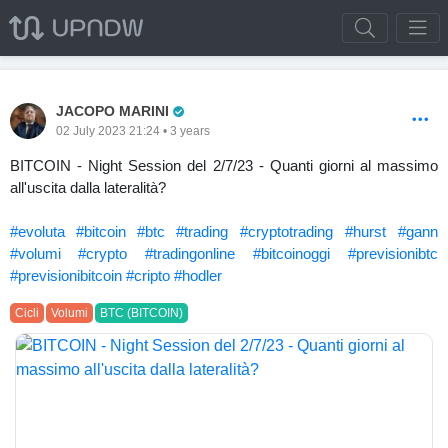
Pro Trader
JACOPO MARINI
02 July 2023 21:24 • 3 years
BITCOIN - Night Session del 2/7/23 - Quanti giorni al massimo
all'uscita dalla lateralità?
#evoluta
#bitcoin
#btc
#trading
#cryptotrading
#hurst
#gann
#volumi
#crypto
#tradingonline
#bitcoinoggi
#previsionibtc
#previsionibitcoin
#cripto
#hodler
Cicli
Volumi
BTC (BITCOIN)