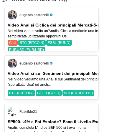
eugenio sartorelli
Pro Trader
Video Analisi Ciclica dei principali Mercati-5-ago-26
Nel video viene svolta un'Analisi Ciclica mediante una tecnica
semplificata utilizzando opportuni Os...
Cicli
BTC (BITCOIN)
FGBL (BUND)
EURUSD (EUR/USD)
eugenio sartorelli
Pro Trader
Video Analisi sul Sentiment dei principali Mercati-2-ago-2026
Nel Video vediamo una Analisi sul Sentiment dei principali Indici Azionari
(soprattutto Usa) ed anch...
BTC (BITCOIN)
GOLD (GOLD)
WTI (CRUDE OIL)
FabriMe21
SP500: -4% e Poi Esplode? Ecco il Livello Esatto
Analisi completa L'indice S&P 500 si trova in una