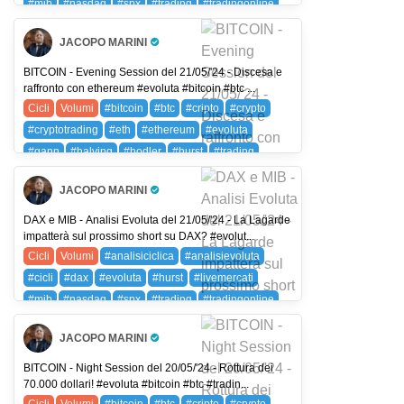
#mib
#nasdaq
#spx
#trading
#tradingonline
#volumi
DAX (DAX 40)
FIB (FTSE MIB)
JACOPO MARINI
NDX (NASDAQ 100)
SPX (SP 500)
SPXC (SPX)
Pro Trader
BITCOIN - Evening Session del 21/05/'24 - Discesa e
raffronto con ethereum #evoluta #bitcoin #btc ...
Cicli
Volumi
#bitcoin
#btc
#cripto
#crypto
#cryptotrading
#eth
#ethereum
#evoluta
#gann
#halving
#hodler
#hurst
#trading
#tradingonline
#volumi
BTC (BITCOIN)
JACOPO MARINI
ETH (ETHEREUM)
Pro Trader
DAX e MIB - Analisi Evoluta del 21/05/'24 - La Lagarde
impatterà sul prossimo short su DAX? #evolut...
Cicli
Volumi
#analisiciclica
#analisievoluta
#cicli
#dax
#evoluta
#hurst
#livemercati
#mib
#nasdaq
#spx
#trading
#tradingonline
#volumi
DAX (DAX 40)
FIB (FTSE MIB)
JACOPO MARINI
NDX (NASDAQ 100)
SPX (SP 500)
SPXC (SPX)
Pro Trader
BITCOIN - Night Session del 20/05/'24 - Rottura dei
70.000 dollari! #evoluta #bitcoin #btc #tradin...
Cicli
Volumi
#bitcoin
#btc
#cripto
#crypto