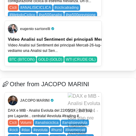
configurazione ciclica di estrema rilevanza. Un ci...
Cicli
#ANALISICICLICA
#ciclicatrading
#MetodoCiclico
#sp500analisi
#sp500previsione
SPX (SP 500)
eugenio sartorelli
Pro Trader
Video Analisi sul Sentiment dei principali Mercati-26-lug-2026
Video Analisi sul Sentiment dei principali Mercati-26-lug-2026 Nel Video
vediamo una Analisi sul Sen...
BTC (BITCOIN)
GOLD (GOLD)
WTI (CRUDE OIL)
Other from JACOPO MARINI
JACOPO MARINI
Pro Trader
DAX e MIB - Analisi Evoluta del 22/05/'24 - Bull trap
pre Lagarde... centrata! #evoluta #trading #...
Cicli
Volumi
#analisiciclica
#analisievoluta
#cicli
#dax
#evoluta
#hurst
#livemercati