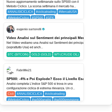
Nuovo aggiornamento settimanale sullo SP500 con il
Metodo Ciclico. La scorsa settimana il mercato ha...
#ANALISICICLICA
#ciclicatrading
#MercatiUSA
#MetodoCiclico
#SP500
#SPX
BAYG (BAYER AG)
SPX (SP 500)
eugenio sartorelli
Pro Trader
Video Analisi sul Sentiment dei principali Mercati-2-ago-2026
Nel Video vediamo una Analisi sul Sentiment dei principali Indici Azionari
(soprattutto Usa) ed anch...
BTC (BITCOIN)
GOLD (GOLD)
WTI (CRUDE OIL)
FabriMe21
SP500: -4% e Poi Esplode? Ecco il Livello Esatto
Analisi completa L'indice S&P 500 si trova in una
configurazione ciclica di estrema rilevanza. Un ci...
Cicli
#ANALISICICLICA
#ciclicatrading
#MetodoCiclico
#sp500analisi
#sp500previsione
SPX (SP 500)