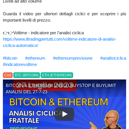
Livelli ad alto volume
Guarda il video per ulteriori dettagli ciclici e per scoprire i più
importanti livelli di prezzo.
👉👉Voltime - indicatore per l'analisi ciclica
https://www.iltradingpertutti.com/voltime-indicatore-di-analisi-
ciclica-automatico/
#bitcoin
#ethereum
#ethereumprevisione
#analisiciclica
#indicatorevoltime
Cicli
BTC (BITCOIN)
ETH (ETHEREUM)
BITCOIN & ETHEREUM LIVELLI BUYSTOP E BUYLIMIT
ANALISI DEL 27-7-23