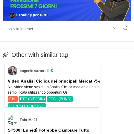
Login
to interact
Other with similar tag
eugenio sartorelli
Pro Trader
Video Analisi Ciclica dei principali Mercati-5-ago-26
Nel video viene svolta un'Analisi Ciclica mediante una tecnica
semplificata utilizzando opportuni Os...
Cicli
BTC (BITCOIN)
FGBL (BUND)
EURUSD (EUR/USD)
FabriMe21
SP500: Lunedì Potrebbe Cambiare Tutto