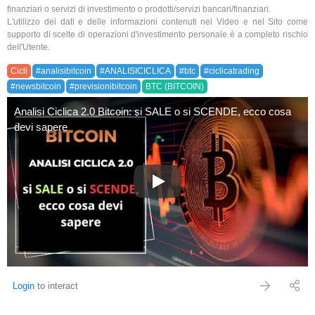
finanziari o servizi di investimento o prodotti/servizi bancari/finanziari.
L'utilizzo dei dati e delle informazioni contenuti nel Video e nel Sito come
supporto di scelte di operazioni d'investimento personale è a completo rischio
dell'Utente.
Cicli
#analisibitcoin
#ANALISICICLICA
#btc
#ciclicatrading
#newsbitcoin
#previsionibitcoin
BTC (BITCOIN)
Analisi Ciclica 2.0 Bitcoin: si SALE o si SCENDE, ecco cosa
devi sapere
Analisi Ciclica 2.0 Bitcoin: s
Login
to interact