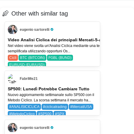
Other with similar tag
eugenio sartorelli
Pro Trader
Video Analisi Ciclica dei principali Mercati-5-ago-26
Nel video viene svolta un'Analisi Ciclica mediante una tecnica
semplificata utilizzando opportuni Os...
Cicli
BTC (BITCOIN)
FGBL (BUND)
EURUSD (EUR/USD)
FabriMe21
SP500: Lunedì Potrebbe Cambiare Tutto
Nuovo aggiornamento settimanale sullo SP500 con il
Metodo Ciclico. La scorsa settimana il mercato ha...
#ANALISICICLICA
#ciclicatrading
#MercatiUSA
#MetodoCiclico
#SP500
#SPX
BAYG (BAYER AG)
SPX (SP 500)
eugenio sartorelli
Pro Trader