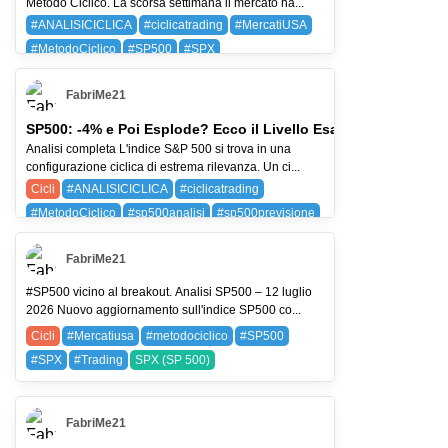
Metodo Ciclico. La scorsa settimana il mercato ha...
#ANALISICICLICA
#ciclicatrading
#MercatiUSA
#MetodoCiclico
#SP500
#SPX
BAYG (BAYER AG)
SPX (SP 500)
FabriMe21
SP500: -4% e Poi Esplode? Ecco il Livello Esatto
Analisi completa L'indice S&P 500 si trova in una
configurazione ciclica di estrema rilevanza. Un ci...
Cicli
#ANALISICICLICA
#ciclicatrading
#MetodoCiclico
#sp500analisi
#sp500previsione
SPX (SP 500)
FabriMe21
#SP500 vicino al breakout. Analisi SP500 – 12 luglio
2026 Nuovo aggiornamento sull'indice SP500 co...
Cicli
#Mercatiusa
#metodociclico
#SP500
#SPX
#Trading
SPX (SP 500)
FabriMe21