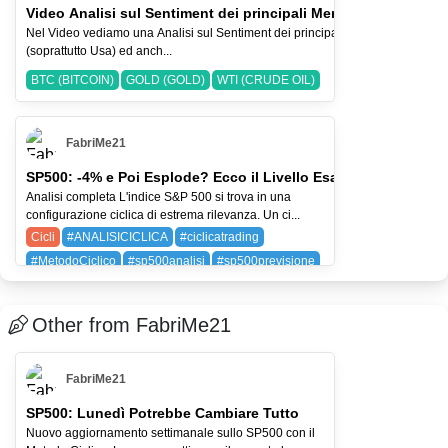
Video Analisi sul Sentiment dei principali Mercati-2-ago-2026
Nel Video vediamo una Analisi sul Sentiment dei principali Indici Azionari
(soprattutto Usa) ed anch...
BTC (BITCOIN)
GOLD (GOLD)
WTI (CRUDE OIL)
FabriMe21
SP500: -4% e Poi Esplode? Ecco il Livello Esatto
Analisi completa L'indice S&P 500 si trova in una
configurazione ciclica di estrema rilevanza. Un ci...
Cicli
#ANALISICICLICA
#ciclicatrading
#MetodoCiclico
#sp500analisi
#sp500previsione
SPX (SP 500)
Other from FabriMe21
FabriMe21
SP500: Lunedì Potrebbe Cambiare Tutto
Nuovo aggiornamento settimanale sullo SP500 con il