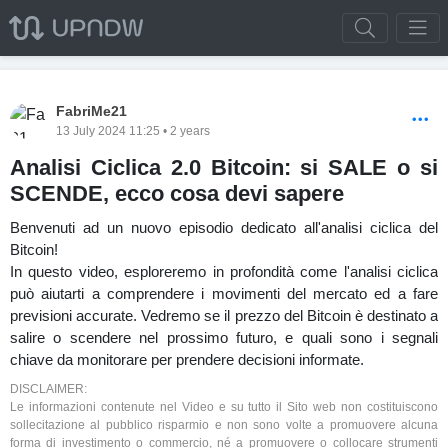
FabriMe21
13 July 2024 11:25 • 2 years
Analisi Ciclica 2.0 Bitcoin: si SALE o si
SCENDE, ecco cosa devi sapere
Benvenuti ad un nuovo episodio dedicato all'analisi ciclica del
Bitcoin!
In questo video, esploreremo in profondità come l'analisi ciclica
può aiutarti a comprendere i movimenti del mercato ed a fare
previsioni accurate. Vedremo se il prezzo del Bitcoin è destinato a
salire o scendere nel prossimo futuro, e quali sono i segnali
chiave da monitorare per prendere decisioni informate.
DISCLAIMER:
Le informazioni contenute nel Video e su tutto il Sito web non costituiscono
sollecitazione al pubblico risparmio e non sono volte a promuovere alcuna
forma di investimento o commercio, né a promuovere o collocare strumenti