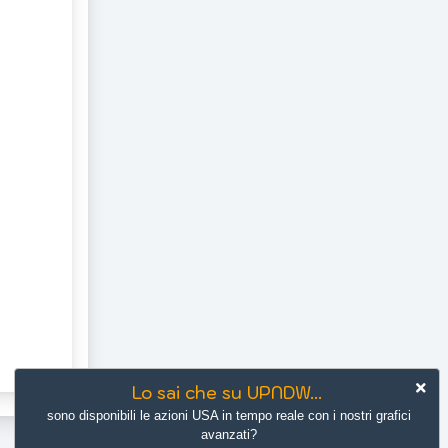
OSITIVI.
prelim...
PRESA DELL'EQUITY.
e, rispet...
Lo sai che su UPNDW...
sono disponibili le azioni USA in tempo reale con i nostri grafici
avanzati?