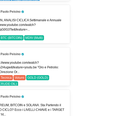
xtrading
#mercatifinanziari
ygenerator
#priceaction
#smartvolume
Paolo Peisino
rlife
#tradingitalia
#tradingstrategies
Pro Trader
ingview
#usdjpy
EURUSD (EUR/USD)
N, ANALISI CICLICA Settimanale e Annuale
//www.youtube.com/watch?
PY (USDJPY)
qG0G3Tw&feature=...
BTC (BITCOIN)
MDIV (Multi)
Paolo Peisino
Pro Trader
s://www.youtube.com/watch?
o2l4ugw&feature=youtu.be "Oro e Petrolio:
irezione Or...
Tecnica
Volumi
GOLD (GOLD)
CRUDE OIL)
Paolo Peisino
Pro Trader
EUM, BITCOIN e SOLANA: Sta Partendo il
 CICLO? Ecco i LIVELLI CHIAVE e i TARGET
ht...