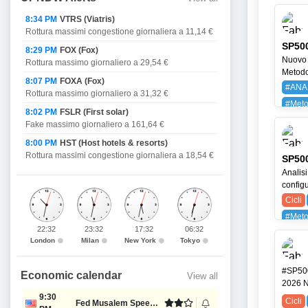
8:34 PM
VTRS (Viatris)
Rottura massimi congestione giornaliera a 11,14 €
SP500
8:29 PM
FOX (Fox)
Nuovo 
Rottura massimo giornaliero a 29,54 €
Metodo 
8:07 PM
FOXA (Fox)
#ANA
Rottura massimo giornaliero a 31,32 €
#Meto
8:02 PM
FSLR (First solar)
BAYG
Fake massimo giornaliero a 161,64 €
8:00 PM
HST (Host hotels & resorts)
Rottura massimi congestione giornaliera a 18,54 €
SP500
Analisi
configu
Cicli
#Meto
22:32
23:32
17:32
06:32
SPX (
London
Milan
New York
Tokyo
#SP500
Economic calendar
View all
2026 N
9:30
Cicli
Fed Musalem Speech