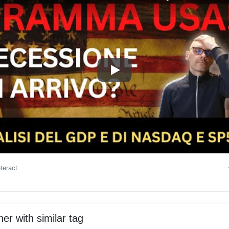
"🚨 DRAMMA USA! RECESSIO
nteract
er with similar tag