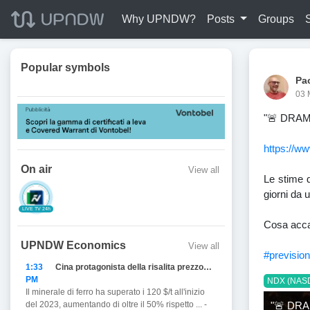
Why UPNDW?
Posts
Groups
Popular symbols
Pa
03 
"🚨 DRA
https://w
On air
View all
Le stime d
giorni da
LIVE TV 24h
Cosa acca
UPNDW Economics
View all
#previsio
1:33
Cina protagonista della risalita prezzo del Ferro
PM
NDX (NAS
Il minerale di ferro ha superato i 120 $/t all'inizio
"🚨 DR
del 2023, aumentando di oltre il 50% rispetto ... -