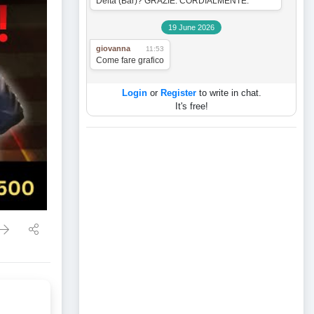
Delta (Bar)? GRAZIE. CORDIALMENTE.
19 June 2026
giovanna
11:53
Come fare grafico
Login
or
Register
to write in chat.
NE IN ARRIVO? NASDAQ E S&P 500 A RISCHIO!"
It's free!