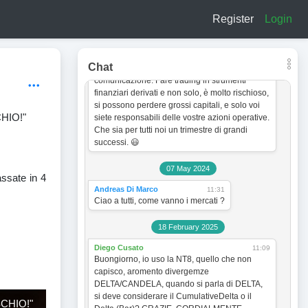
a titolo esclusivamente informativo e didattico.
Register
Login
In quanto tale non vogliono incentivare in
nessun modo alcun tipo di operatività sullo
strumento finanziario. Le analisi dei grafici e le
strategie operative sono sempre soggette a
Chat
cambiamento senza obbligo di preventiva
comunicazione. Fare trading in strumenti
finanziari derivati e non solo, è molto rischioso,
si possono perdere grossi capitali, e solo voi
HIO!"
siete responsabili delle vostre azioni operative.
Che sia per tutti noi un trimestre di grandi
successi. 😃
07 May 2024
assate in 4
Andreas Di Marco
11:31
Ciao a tutti, come vanno i mercati ?
18 February 2025
Diego Cusato
11:09
Buongiorno, io uso la NT8, quello che non
capisco, aromento divergemze
DELTA/CANDELA, quando si parla di DELTA,
si deve considerare il CumulativeDelta o il
CHIO!"