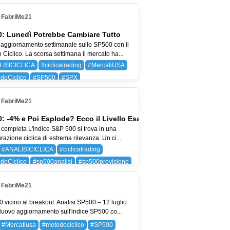
FabriMe21
: Lunedì Potrebbe Cambiare Tutto
aggiornamento settimanale sullo SP500 con il
Ciclico. La scorsa settimana il mercato ha...
LISICICLICA
#ciclicatrading
#MercatiUSA
doCiclico
#SP500
#SPX
 (BAYER AG)
SPX (SP 500)
FabriMe21
: -4% e Poi Esplode? Ecco il Livello Esatto
 completa L'indice S&P 500 si trova in una
razione ciclica di estrema rilevanza. Un ci...
#ANALISICICLICA
#ciclicatrading
doCiclico
#sp500analisi
#sp500previsione
SP 500)
FabriMe21
 vicino al breakout. Analisi SP500 – 12 luglio
uovo aggiornamento sull'indice SP500 co...
#Mercatiusa
#metodociclico
#SP500