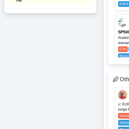
PM
#SPX
SP500
Analisi
avevamo
Cicli
#indi
SPX (
Oth
📈 EUR
lunga f
Volum
#daily