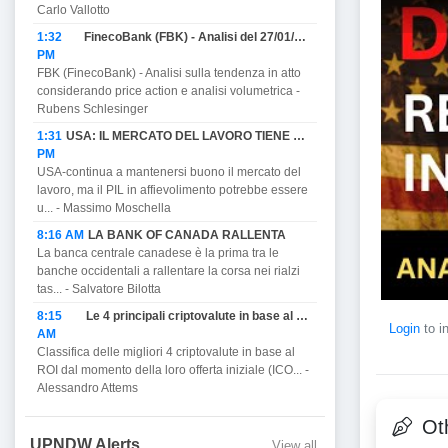
Carlo Vallotto
1:32
FinecoBank (FBK) - Analisi del 27/01/2023
PM
FBK (FinecoBank) - Analisi sulla tendenza in atto
considerando price action e analisi volumetrica -
Rubens Schlesinger
1:31
USA: IL MERCATO DEL LAVORO TIENE MA PROMETTE DI AFFIEVOLIRSI CON IL PIL E MINACCIA RECESSIONE.
PM
USA-continua a mantenersi buono il mercato del
lavoro, ma il PIL in affievolimento potrebbe essere
u... - Massimo Moschella
8:16 AM
LA BANK OF CANADA RALLENTA
La banca centrale canadese è la prima tra le
banche occidentali a rallentare la corsa nei rialzi
tas... - Salvatore Bilotta
8:15
Le 4 principali criptovalute in base al ROI.
Login
to i
AM
Classifica delle migliori 4 criptovalute in base al
ROI dal momento della loro offerta iniziale (ICO... -
Alessandro Attems
Oth
UPNDW Alerts
View all