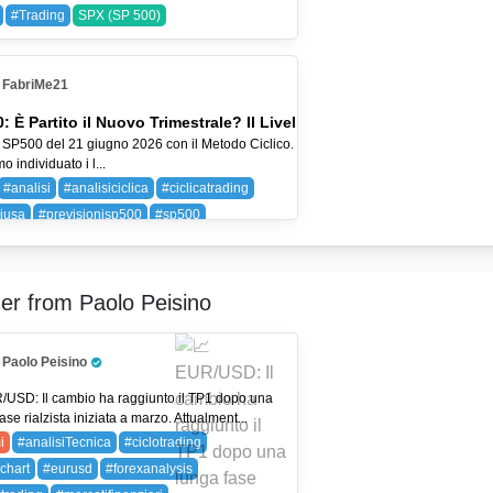
#Trading
SPX (SP 500)
FabriMe21
: È Partito il Nuovo Trimestrale? Il Livello 7390 Decide Tutto
 SP500 del 21 giugno 2026 con il Metodo Ciclico. Nell'ultima analisi
 individuato i l...
#analisi
#analisiciclica
#ciclicatrading
ciusa
#previsionisp500
#sp500
SP 500)
er from Paolo Peisino
Paolo Peisino
Pro Trader
/USD: Il cambio ha raggiunto il TP1 dopo una
ase rialzista iniziata a marzo. Attualment...
i
#analisiTecnica
#ciclotrading
chart
#eurusd
#forexanalysis