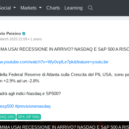
Social
Markets
Charts
Learning
Pro Trader
olo Peisino
March 2025 22:09 • 1 years
MMA USA! RECESSIONE IN ARRIVO? NASDAQ E S&P 500 A RISC
ww.youtube.com/watch?v=Wy0vpILe7pk&feature=youtu.be
ella Federal Reserve di Atlanta sulla Crescita del PIL USA, sono p
 un +2.9% ad un -2.8%
drà agli indici Nasdaq e SP500?
nesp500
#previsionenasdaq
DAQ 100)
SPX (SP 500)
AMMA USA! RECESSIONE IN ARRIVO? NASDAQ E S&P 500 A RIS