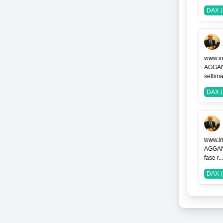
DAX (
www.in
AGGAN
settima
DAX (
www.in
AGGAN
fase r...
DAX (