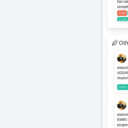
Nel vid
semplif
Cicli
EURU
Oth
www.in
AGGAN
reazion
DAX (
www.in
EMINI
progres