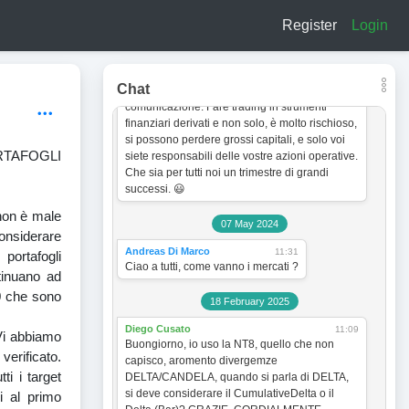
a titolo esclusivamente informativo e didattico.
Register
Login
In quanto tale non vogliono incentivare in
nessun modo alcun tipo di operatività sullo
strumento finanziario. Le analisi dei grafici e le
strategie operative sono sempre soggette a
Chat
cambiamento senza obbligo di preventiva
comunicazione. Fare trading in strumenti
finanziari derivati e non solo, è molto rischioso,
si possono perdere grossi capitali, e solo voi
RTAFOGLI
siete responsabili delle vostre azioni operative.
Che sia per tutti noi un trimestre di grandi
successi. 😃
non è male
07 May 2024
considerare
Andreas Di Marco
11:31
portafogli
Ciao a tutti, come vanno i mercati ?
ntinuano ad
00 che sono
18 February 2025
Diego Cusato
11:09
 Vi abbiamo
Buongiorno, io uso la NT8, quello che non
verificato.
capisco, aromento divergemze
ti i target
DELTA/CANDELA, quando si parla di DELTA,
si deve considerare il CumulativeDelta o il
i al primo