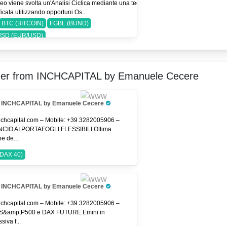
eo viene svolta un'Analisi Ciclica mediante una tecnica
icata utilizzando opportuni Os...
BTC (BITCOIN)
FGBL (BUND)
SD (EUR/USD)
er from INCHCAPITAL by Emanuele Cecere
INCHCAPITAL by Emanuele Cecere
Pro Trader
chcapital.com – Mobile: +39 3282005906 –
CIO AI PORTAFOGLI FLESSIBILI Ottima
e de...
DAX 40)
INCHCAPITAL by Emanuele Cecere
Pro Trader
chcapital.com – Mobile: +39 3282005906 –
 S&amp;P500 e DAX FUTURE Emini in
siva f...