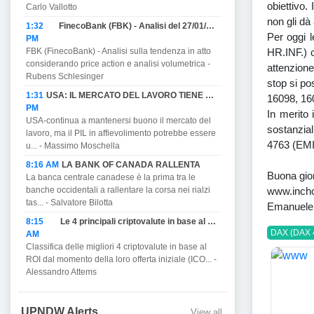
obiettivo
Carlo Vallotto
non gli dà
1:32
FinecoBank (FBK) - Analisi del 27/01/2023
Per oggi 
PM
HR.INF.) 
FBK (FinecoBank) - Analisi sulla tendenza in atto
considerando price action e analisi volumetrica -
attenzione
Rubens Schlesinger
stop si po
1:31
USA: IL MERCATO DEL LAVORO TIENE MA PROMETTE DI AFFIEVOLIRSI CON IL PIL E MINACCIA RECESSIONE.
16098, 16
PM
In merito 
USA-continua a mantenersi buono il mercato del
sostanzial
lavoro, ma il PIL in affievolimento potrebbe essere
4763 (EMIN
u... - Massimo Moschella
8:16 AM
LA BANK OF CANADA RALLENTA
Buona gior
La banca centrale canadese è la prima tra le
www.inchc
banche occidentali a rallentare la corsa nei rialzi
tas... - Salvatore Bilotta
Emanuele
8:15
Le 4 principali criptovalute in base al ROI.
DAX (DAX 
AM
Classifica delle migliori 4 criptovalute in base al
ROI dal momento della loro offerta iniziale (ICO... -
Alessandro Attems
UPNDW Alerts
View all