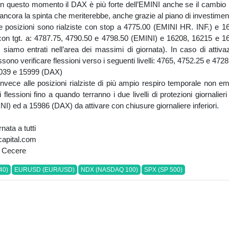
. In questo momento il DAX è più forte dell’EMINI anche se il camb
 ancora la spinta che meriterebbe, anche grazie al piano di investimen
le posizioni sono rialziste con stop a 4775.00 (EMINI HR. INF.) e 
con tgt. a: 4787.75, 4790.50 e 4798.50 (EMINI) e 16208, 16215 e 
 siamo entrati nell’area dei massimi di giornata). In caso di attiva
ssono verificare flessioni verso i seguenti livelli: 4765, 4752.25 e 472
039 e 15999 (DAX)
invece alle posizioni rialziste di più ampio respiro temporale non 
i flessioni fino a quando terranno i due livelli di protezioni giornalieri
I) ed a 15986 (DAX) da attivare con chiusure giornaliere inferiori.
nata a tutti
apital.com
 Cecere
40)
EURUSD (EUR/USD)
NDX (NASDAQ 100)
SPX (SP 500)