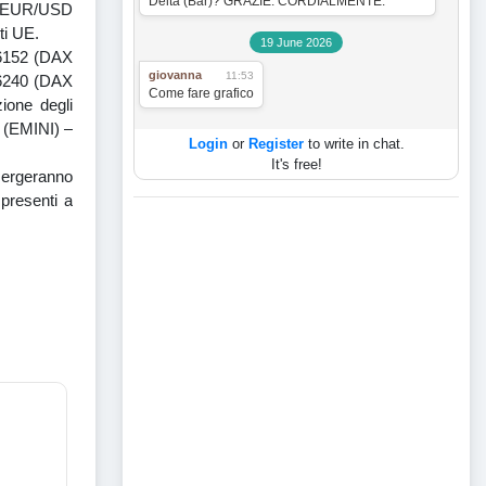
Delta (Bar)? GRAZIE. CORDIALMENTE.
io EUR/USD
ti UE.
19 June 2026
16152 (DAX
giovanna
11:53
16240 (DAX
Come fare grafico
zione degli
8 (EMINI) –
Login
or
Register
to write in chat.
It's free!
emergeranno
 presenti a