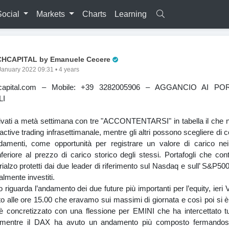
Social
Markets
Charts
Learning
Pro Trader
CHCAPITAL by Emanuele Cecere
January 2022 09:31 • 4 years
hcapital.com – Mobile: +39 3282005906 – AGGANCIO AI PO
LI
ivati a metà settimana con tre "ACCONTENTARSI" in tabella il che 
 active trading infrasettimanale, mentre gli altri possono scegliere di 
damenti, come opportunità per registrare un valore di carico nei 
 inferiore al prezzo di carico storico degli stessi. Portafogli che co
rialzo protetti dai due leader di riferimento sul Nasdaq e sull’ S&P5
almente investiti.
 riguarda l’andamento dei due future più importanti per l’equity, ieri
 alle ore 15.00 che eravamo sui massimi di giornata e così poi si è 
i è concretizzato con una flessione per EMINI che ha intercettato tut
i mentre il DAX ha avuto un andamento più composto fermandos