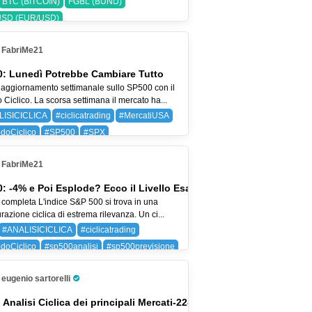
BTC (BITCOIN)
FGBL (BUND)
SD (EUR/USD)
FabriMe21
: Lunedì Potrebbe Cambiare Tutto
aggiornamento settimanale sullo SP500 con il
Ciclico. La scorsa settimana il mercato ha...
LISICICLICA
#ciclicatrading
#MercatiUSA
doCiclico
#SP500
#SPX
 (BAYER AG)
SPX (SP 500)
FabriMe21
: -4% e Poi Esplode? Ecco il Livello Esatto
 completa L'indice S&P 500 si trova in una
razione ciclica di estrema rilevanza. Un ci...
#ANALISICICLICA
#ciclicatrading
doCiclico
#sp500analisi
#sp500previsione
SP 500)
eugenio sartorelli
Pro Trader
 Analisi Ciclica dei principali Mercati-22-lug-26