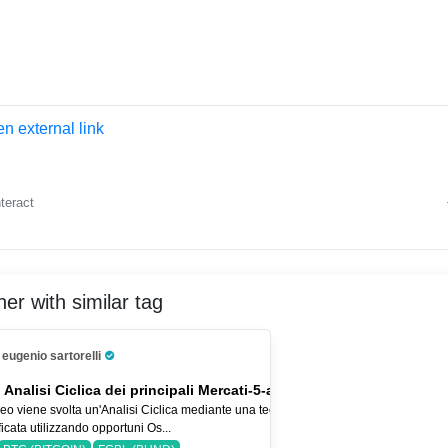
n external link
nteract
er with similar tag
eugenio sartorelli
Pro Trader
 Analisi Ciclica dei principali Mercati-5-ago-26
eo viene svolta un'Analisi Ciclica mediante una tecnica
icata utilizzando opportuni Os...