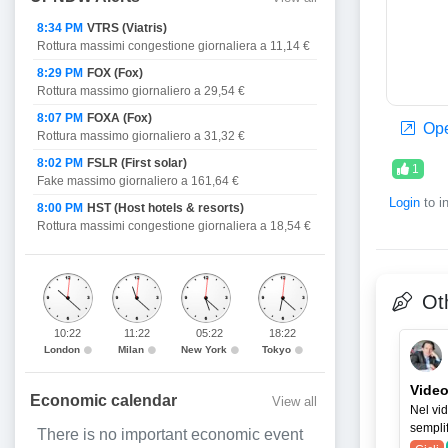
8:34 PM
VTRS (Viatris)
Rottura massimi congestione giornaliera a 11,14 €
8:29 PM
FOX (Fox)
Rottura massimo giornaliero a 29,54 €
8:07 PM
FOXA (Fox)
Ope
Rottura massimo giornaliero a 31,32 €
8:02 PM
FSLR (First solar)
1
Fake massimo giornaliero a 161,64 €
Login
to i
8:00 PM
HST (Host hotels & resorts)
Rottura massimi congestione giornaliera a 18,54 €
Oth
10:22
11:22
05:22
18:22
London
Milan
New York
Tokyo
Video
Economic calendar
View all
Nel vid
semplif
There is no important economic event