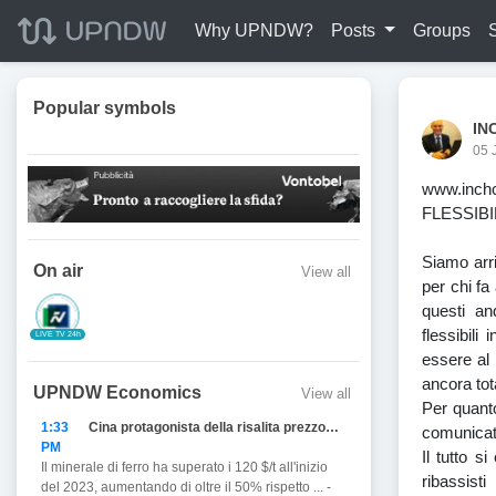
Why UPNDW?
Posts
Groups
Popular symbols
IN
05 
www.inc
FLESSIBI
Siamo arr
On air
View all
per chi fa
questi an
flessibili
LIVE TV 24h
essere al 
ancora tot
UPNDW Economics
View all
Per quanto
1:33
Cina protagonista della risalita prezzo del Ferro
comunicato
PM
Il tutto s
Il minerale di ferro ha superato i 120 $/t all'inizio
ribassist
del 2023, aumentando di oltre il 50% rispetto ... -