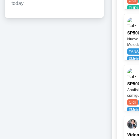
Cicli
today
EURU
SP500
Nuovo 
Metodo 
#ANA
#Meto
BAYG
SP500
Analisi
configu
Cicli
#Meto
SPX (
Video