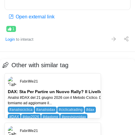
Open external link
1
Login
to interact
Other with similar tag
FabriMe21
DAX: Sta Per Partire un Nuovo Rally? Il Livello da Non Perder
Analisi #DAX del 21 giugno 2026 con il Metodo Ciclico. Dopo circa un mese
torniamo ad aggiornare il...
#analisiciclica
#analisidax
#ciclicatrading
#dax
#DAX
#dax2026
#daxlong
#previsionidax
DAX (DAX 40)
FabriMe21