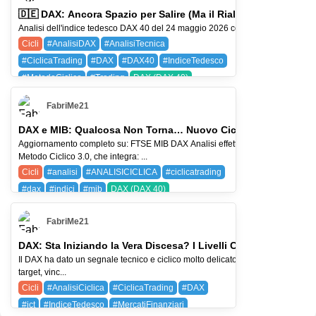
🇩🇪 DAX: Ancora Spazio per Salire (Ma il Rialzo ha una Scade
Analisi dell'indice tedesco DAX 40 del 24 maggio 2026 con Metodo Ciclico 3.0: t
Cicli
#AnalisiDAX
#AnalisiTecnica
#CiclicaTrading
#DAX
#DAX40
#IndiceTedesco
#MetodoCiclico
#Trading
DAX (DAX 40)
SPX (SP 500)
SQ (BLOCK)
FabriMe21
DAX e MIB: Qualcosa Non Torna… Nuovo Ciclo o Trappola?
Aggiornamento completo su: FTSE MIB DAX Analisi effettuata con il
Metodo Ciclico 3.0, che integra: ...
Cicli
#analisi
#ANALISICICLICA
#ciclicatrading
#dax
#indici
#mib
DAX (DAX 40)
FIB (FTSE MIB)
SQ (BLOCK)
WTI (CRUDE OIL)
FabriMe21
DAX: Sta Iniziando la Vera Discesa? I Livelli Ciclici da Monito
Il DAX ha dato un segnale tecnico e ciclico molto delicato. In questo video an
target, vinc...
Cicli
#AnalisiCiclica
#CiclicaTrading
#DAX
#ict
#IndiceTedesco
#MercatiFinanziari