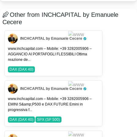
#MetodoCiclico3_0
#PriceAction
DAX (DAX 40)
Other from INCHCAPITAL by Emanuele
Cecere
INCHCAPITAL by Emanuele Cecere
Pro Trader
www.inchcapital.com – Mobile: +39 3282005906 –
AGGANCIO AI PORTAFOGLI FLESSIBILI Ottima
reazione de...
DAX (DAX 40)
INCHCAPITAL by Emanuele Cecere
Pro Trader
www.inchcapital.com – Mobile: +39 3282005906 –
EMINI S&amp;P500 e DAX FUTURE Emini in
progressiva f...
DAX (DAX 40)
SPX (SP 500)