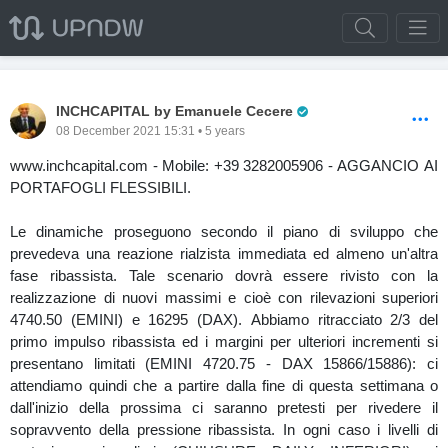
Pro Trader
INCHCAPITAL by Emanuele Cecere
08 December 2021 15:31 • 5 years
www.inchcapital.com - Mobile: +39 3282005906 - AGGANCIO AI
PORTAFOGLI FLESSIBILI.
Le dinamiche proseguono secondo il piano di sviluppo che
prevedeva una reazione rialzista immediata ed almeno un'altra
fase ribassista. Tale scenario dovrà essere rivisto con la
realizzazione di nuovi massimi e cioè con rilevazioni superiori
4740.50 (EMINI) e 16295 (DAX). Abbiamo ritracciato 2/3 del
primo impulso ribassista ed i margini per ulteriori incrementi si
presentano limitati (EMINI 4720.75 - DAX 15866/15886): ci
attendiamo quindi che a partire dalla fine di questa settimana o
dall'inizio della prossima ci saranno pretesti per rivedere il
sopravvento della pressione ribassista. In ogni caso i livelli di