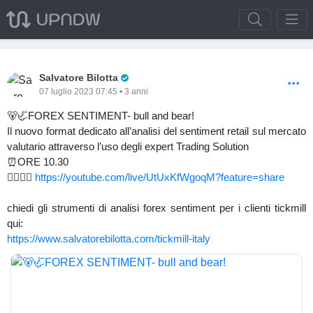
Pro Trader
Salvatore Bilotta
07 luglio 2023 07:45 • 3 anni
🐻🦏FOREX SENTIMENT- bull and bear!
Il nuovo format dedicato all’analisi del sentiment retail sul mercato
valutario attraverso l’uso degli expert Trading Solution
⏰ORE 10.30
👉🏻👉🏻
https://youtube.com/live/UtUxKfWgoqM?feature=share
chiedi gli strumenti di analisi forex sentiment per i clienti tickmill
qui:
https://www.salvatorebilotta.com/tickmill-italy