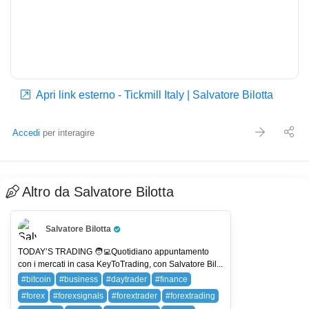
Apri link esterno - Tickmill Italy | Salvatore Bilotta
Accedi
per interagire
Altro da Salvatore Bilotta
Salvatore Bilotta
Pro Trader
TODAY’S TRADING 🧑‍💻Quotidiano appuntamento
con i mercati in casa KeyToTrading, con Salvatore Bil...
#bitcoin
#business
#daytrader
#finance
#forex
#forexsignals
#forextrader
#forextrading