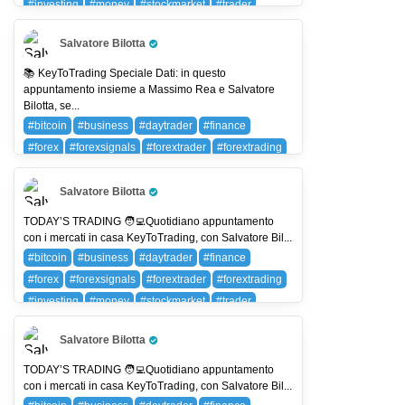
#investing
#money
#stockmarket
#trader
#trading
#wallstreet
BTC (BITCOIN)
Salvatore Bilotta
Pro Trader
📚 KeyToTrading Speciale Dati: in questo
appuntamento insieme a Massimo Rea e Salvatore
Bilotta, se...
#bitcoin
#business
#daytrader
#finance
#forex
#forexsignals
#forextrader
#forextrading
#investing
#money
#stockmarket
#trader
#trading
#wallstreet
BTC (BITCOIN)
Salvatore Bilotta
Pro Trader
TODAY’S TRADING 🧑‍💻Quotidiano appuntamento
con i mercati in casa KeyToTrading, con Salvatore Bil...
#bitcoin
#business
#daytrader
#finance
#forex
#forexsignals
#forextrader
#forextrading
#investing
#money
#stockmarket
#trader
#trading
#wallstreet
BTC (BITCOIN)
Salvatore Bilotta
Pro Trader
TODAY’S TRADING 🧑‍💻Quotidiano appuntamento
con i mercati in casa KeyToTrading, con Salvatore Bil...