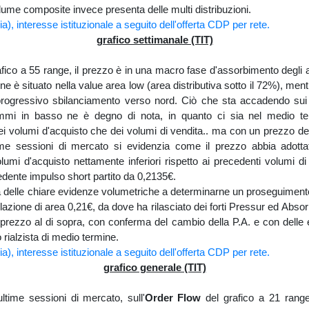
ume composite invece presenta delle multi distribuzioni.
grafico settimanale (TIT)
afico a 55 range, il prezzo è in una macro fase d'assorbimento degli ac
 è situato nella value area low (area distributiva sotto il 72%), me
rogressivo sbilanciamento verso nord. Ciò che sta accadendo sui 
rammi in basso ne è degno di nota, in quanto ci sia nel medio 
ei volumi d'acquisto che dei volumi di vendita.. ma con un prezzo d
time sessioni di mercato si evidenzia come il prezzo abbia adotta
olumi d'acquisto nettamente inferiori rispetto ai precedenti volumi 
edente impulso short partito da 0,2135€.
 delle chiare evidenze volumetriche a determinarne un proseguimento 
lazione di area 0,21€, da dove ha rilasciato dei forti Pressur ed Absor
l prezzo al di sopra, con conferma del cambio della P.A. e con delle 
 rialzista di medio termine.
grafico generale (TIT)
ltime sessioni di mercato, sull'
Order Flow
del grafico a 21 range