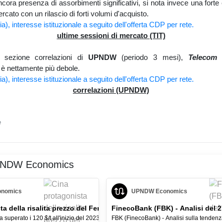
ancora presenza di assorbimenti significativi, si nota invece una forte 
rcato con un rilascio di forti volumi d'acquisto.
ultime sessioni di mercato (TIT)
a sezione correlazioni di
UPNDW
(periodo 3 mesi),
Telecom 
è nettamente più debole.
correlazioni (UPNDW)
e
UPNDW Economics
nomics
UPNDW Economics
a della risalita prezzo del Ferro
FinecoBank (FBK) - Analisi del 
ha superato i 120 $/t all'inizio del 2023,
FBK (FinecoBank) - Analisi sulla tendenza