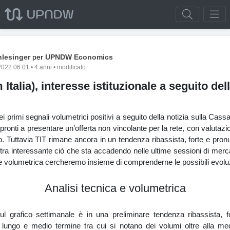
lesinger
per
UPNDW Economics
022 06:01 • 4 anni • modificato
 Italia), interesse istituzionale a seguito del
i primi segnali volumetrici positivi a seguito della notizia sulla Cassa
pronti a presentare un’offerta non vincolante per la rete, con valutaz
ro. Tuttavia TIT rimane ancora in un tendenza ribassista, forte e pronu
tra interessante ciò che sta accadendo nelle ultime sessioni di merc
a e volumetrica cercheremo insieme di comprenderne le possibili evolu
Analisi tecnica e volumetrica
l grafico settimanale è in una preliminare tendenza ribassista, f
 lungo e medio termine tra cui si notano dei volumi oltre alla m