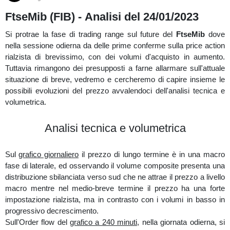
brevissimo tuttora in via di sviluppo, sul
grafico a 60 minuti,
si
FtseMib (FIB) - Analisi del 24/01/2023
nota uno sbilanciamento verso sud.
Si protrae la fase di trading range sul future del
FtseMib
dove
nella sessione odierna da delle prime conferme sulla price action
Grafico generale (STM)
rialzista di brevissimo, con dei volumi d'acquisto in aumento.
Tuttavia rimangono dei presupposti a farne allarmare sull'attuale
Attualmente nelle ultime sessioni di mercato, sull'order flow del
situazione di breve, vedremo e cercheremo di capire insieme le
grafico a 22 range
, si evidenziano delle significative vendite
possibili evoluzioni del prezzo avvalendoci dell'analisi tecnica e
assorbite in area 38/38,3.
volumetrica.
Sul
volbook
presenta della forte liquidità statica d'attrazione ai
prezzi 39,240/39,285.
Analisi tecnica e volumetrica
Ultime sessioni di mercato (STM)
Sul
grafico giornaliero
il prezzo di lungo termine è in una macro
Controllando nella sezione correlazioni di
UPNDW
(periodo 3
fase di laterale, ed osservando il volume composite presenta una
mesi),
STMicroelectronics
a confronto dell'indice
FtseMib
è più
distribuzione sbilanciata verso sud che ne attrae il prezzo a livello
debole del 5,57%.
macro mentre nel medio-breve termine il prezzo ha una forte
impostazione rialzista, ma in contrasto con i volumi in basso in
progressivo decrescimento.
Correlazione (UPNDW)
Sull'Order flow del
grafico a 240 minuti
, nella giornata odierna, si