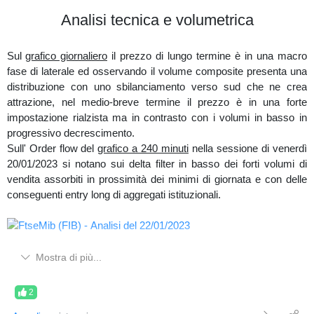
parte alta e dei volumi d'acquisto in aumento, ma con un prezzo
Analisi tecnica e volumetrica
tuttora poco reattivo.
Sul
grafico giornaliero
il prezzo di lungo termine è in una macro
Ultime sessioni di mercato (MB)
fase di laterale ed osservando il volume composite presenta una
distribuzione con uno sbilanciamento verso sud che ne crea
Controllando nella sezione correlazioni di
UPNDW
(periodo 3
attrazione, nel medio-breve termine il prezzo è in una forte
mesi),
MedioBanca
a confronto dell'indice
FtseMib è
più debole
impostazione rialzista ma in contrasto con i volumi in basso in
dell' 1,91%.
progressivo decrescimento.
Sull' Order flow del
grafico a 240 minuti
nella sessione di venerdì
20/01/2023 si notano sui delta filter in basso dei forti volumi di
Correlazione (UPNDW)
vendita assorbiti in prossimità dei minimi di giornata e con delle
conseguenti entry long di aggregati istituzionali.
Osservando il
FIB
nel breve termine sul
grafico a 32 minuti
Mostra di più...
rimane in una fase d'assorbimento delle vendite (short che non
vanno short) presentando dall'attuale mini laterale (raffigurato in
2
giallo) un ulteriore sbilanciamento della distribuzione verso sud,