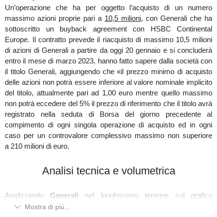
Un’operazione che ha per oggetto l’acquisto di un numero
abbastanza bilanciata (su volume profile) ma con un point of
massimo azioni proprie pari a
10,5 milioni
, con Generali che ha
control situato nella parte alta, creando così un leggero
sottoscritto un buyback agreement con HSBC Continental
sbilanciamento verso nord dove tuttora il prezzo cerca di
Europe. Il contratto prevede il riacquisto di massimo 10,5 milioni
superare la forte resistenza volumetrica in area 26000; ma
di azioni di Generali a partire da oggi 20 gennaio e si concluderà
rilasciando delle divergenze sui volumi in basso, con un attuale
entro il mese di marzo 2023, hanno fatto sapere dalla società con
efficienza volumetrica d'acquisto inferiore alle precedenti.
il titolo Generali, aggiungendo che «il prezzo minimo di acquisto
Un raggiungimento di area 26100 in prossimità dei massimi
delle azioni non potrà essere inferiore al valore nominale implicito
distributivi del laterale di breve, con delle evidence volumetriche a
del titolo, attualmente pari ad 1,00 euro mentre quello massimo
favore del prezzo potrebbe scatenare uno scenario di
non potrà eccedere del 5% il prezzo di riferimento che il titolo avrà
prosecuzione rialzista ma attualmente rimane in fase di lateralità.
registrato nella seduta di Borsa del giorno precedente al
compimento di ogni singola operazione di acquisto ed in ogni
caso per un controvalore complessivo massimo non superiore
a 210 milioni di euro.
Analisi tecnica e volumetrica
Analizzando
Generali
nel lunghissimo termine sul
grafico
settimanale
è in una macro fase di lateralità, con un leggero
Mostra di più...
sviluppo rialzista. Sul volume composite alla destra si nota una