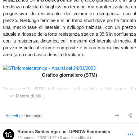
tendenza rialzista di lunghissimo termine, ma caratterizzata da un
progressivo decrescimento dei volumi in divergenza con il
prezzo. Nel lungo termine è in un trend short dove poi ha formato
una macro fase di laterale in sviluppo rialzista, con un prezzo
attuale a ridosso della forte resistenza statica a 39,6 in confluenza
con la resistenza dinamica ed i massimi del laterale di medio. Il
prezzo rispetto al volume composite è in una macro low volume
area (area con bassa densità di volumi).
Grafico giornaliero (STM)
Visualizzando
STM
nel breve, sul
grafico a 55 range
, ha
un'impostazione rialzista dove sta trovando resistenza all'incontro
Mostra di più...
della value area high del volume composite, dove si nota un
attuale distribuzione del volume composite con zona flat (volumi
piatti). Sugli istogrammi in basso vi è un decrescimento dei
Accedi
per interagire
volumi d'acquisto, con una prima forte pressione di vendita ma
attualmente assorbita dall'accelerazione rialzista di brevissimo.
Rubens Schlesinger
per
UPNDW Economics
Posizionando il volume profile custom dalla mini fase di laterale di
25 gennaio 2023 11:32 • 3 anni • modificato