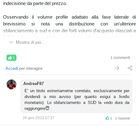
indecisione da parte del prezzo.
Osservando il volume profile adattato alla fase laterale di
brevissimo si nota una distribuzione con un'ulteriore
sbilanciamento a sud e con dei forti volumi d'acquisto rilasciati a
7,022, tuttora non soddisfacenti in base all'estensione del prezzo
Mostra di più...
rispetto ai precedenti, motivo per cui si mostra interessante un
ritorno nella value area del v.c. di breve in caso di inversione della
price action e delle chiare evidence volumetriche nel brevissimo.
1
1 commenti
Accedi
per interagire
Medio/breve termine (TRN)
AndreaF87
E' un titolo estremametne correlato, esclusivamente per
Sull'order flow si osservano dei primi forti acquisti assorbiti a
dividendi a mio avviso (per quanto esigui a livello
7,386. Da attendere un ulteriore evoluzione del prezzo.
monetario). Lo sbilanciamento a SUD la vedo dura da
raggiungere😇
26 gen 2023 07:37
1
1 risposte
Ultime sessioni di mercato (TRN)
Controllando nella sezione correlazioni di
UPNDW
(Periodo 3