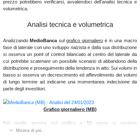
prezzo potrebbero verificarsi, avvalendoci dell'analisi tecnica e
volumetrica.
Vediamo intanto sul
Analisi tecnica e volumetrica
grafico a 7 range
una price action rialzista di
brevissimo e come il prezzo ribassista di oggi ha reagito
positivamente all'incontro dei livelli di pressione del trading range
Analizzando
MedioBanca
sul
grafico giornaliero
è in una macro
di venerdì scorso, con dei volumi d'acquisto in aumento.
fase di laterale con uno sviluppo rialzista e dalla sua distribuzione
Sul
volbook
tuttavia si nota un livello statico d'attrazione nella
si osserva un point of control bilanciato al centro del laterale da
parte bassa in area 25660.
cui potrebbe scatenare un possibile scenario di abbandono della
distribuzione e proseguimento della tendenza in atto. Sui volumi in
basso si osserva un decrescimento ed affievolimento dei volumi
di lungo termine ad indicarne una momentanea indecisione da
parte degli investitori.
Grafico giornaliero (MB)
Nel medio termine sul
grafico a 55 range
si osserva
un'impostazione rialzista con dei volumi d'acquisto in aumento,
Mostra di più...
ma osservando i delta orizzontali il prezzo rimane tuttora in una