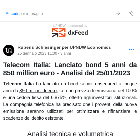
macro distribuzione sbilanciata verso nord, ed un prezzo
attualmente situato all'interno della value area low tra cui in una
Accedi
per interagire
low volume area. Nel lungo termine è in un trend short
UPNDW sponsored by
caratterizzato però da un decrescimento generale dei volumi da
cui ha adottato una forte impostazione rialzista di medio e breve
termine.
Rubens Schlesinger
per
UPNDW Economics
25 gennaio 2023 11:30 • 3 anni
Telecom Italia: Lanciato bond 5 anni da
Lungo termine (G)
850 million euro - Analisi del 25/01/2023
Il prezzo di
Generali
nel medio termine, sul
grafico a 55 range
, ha
Telecom Italia
ha lanciato un bond senior unsecured a cinque
una forte impostazione rialzista ma con dei volumi visualizzati
anni da
850 milioni di euro
, con un prezzo di emissione del 100%
sugli istogrammi in basso in diminuzione, per cui in divergenza
e una cedola fissa del 6,875%, offerto agli investitori istituzionali.
con il prezzo. Si osserva una fase re cumulativa del prezzo di
La compagnia telefonica ha precisato che i proventi della nuova
breve (come evidenziato in giallo) nell'area del point of control del
emissione saranno utilizzati per ottimizzare e rifinanziare le
volume composite; osservandola più dettagliatamente
scadenze del debito esistente.
posizionando il volume profile, sul
grafico a 60 minuti
, si presenta
una distribuzione ben bilanciata che ne ha concausato l'attuale
Analisi tecnica e volumetrica
abbandono con una forte prosecuzione al rialzo.