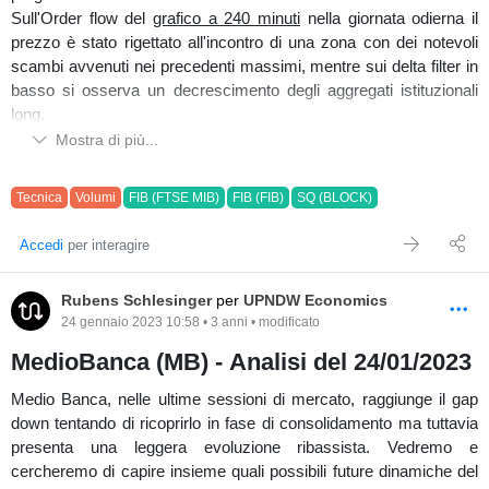
Sull'Order flow del
grafico a 240 minuti
nella giornata odierna il
prezzo è stato rigettato all'incontro di una zona con dei notevoli
Ultime sessioni di mercato (TIT)
scambi avvenuti nei precedenti massimi, mentre sui delta filter in
basso si osserva un decrescimento degli aggregati istituzionali
Controllando nella sezione correlazioni di
UPNDW
(periodo 3
long.
mesi),
Telecom Italia
a confronto dell'indice
FtseMib
è più forte
Mostra di più...
del 22,68%.
Tecnica
Volumi
FIB (FTSE MIB)
FIB (FIB)
SQ (BLOCK)
Visualizzando il
FIB
, sul
grafico a 32 minuti
, è in una fase di
laterale di breve termine e dalla sua attuale distribuzione (sul
Accedi
per interagire
Correlazione (UPNDW)
volume composite alla destra) si osserva un ulteriormente
sbilanciamento verso sud, mentre osservando i delta orizzontali e
Rubens Schlesinger
per
UPNDW Economics
gli istogrammi in basso il prezzo rimane in una fase
24 gennaio 2023 10:58 • 3 anni • modificato
d'assorbimento delle vendite, con degli short che non vanno
short.
MedioBanca (MB) - Analisi del 24/01/2023
Osservando più specificatamente la densità volumetrica
Medio Banca, nelle ultime sessioni di mercato, raggiunge il gap
scambiata per livello, sul
grafico a 180 minuti
, si nota
down tentando di ricoprirlo in fase di consolidamento ma tuttavia
dall'accelerazione rialzista rigettata di oggi uno sbilanciamento
presenta una leggera evoluzione ribassista. Vedremo e
volumetrico dove il prezzo tuttora sta ripercorrendo per
cercheremo di capire insieme quali possibili future dinamiche del
riequilibrarlo.