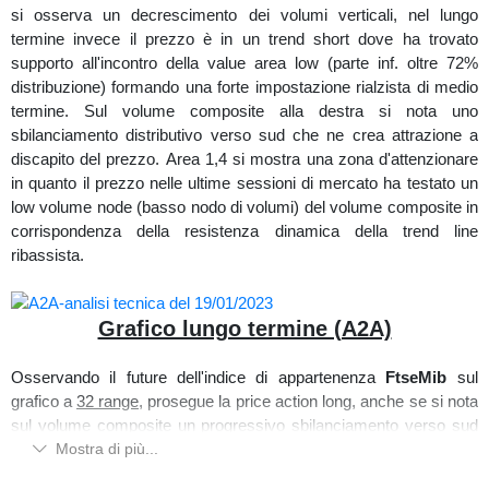
stato rigettato formando l'attuale fase di laterale di breve termine
si osserva un decrescimento dei volumi verticali, nel lungo
come evidenziato in giallo; che si è protratto sino alla low volume
termine invece il prezzo è in un trend short dove ha trovato
area che delimita l'attuale distribuzione da quella sottostante dove
supporto all'incontro della value area low (parte inf. oltre 72%
ha trovato supporto, rilasciando dei forti volumi d'acquisto in
distribuzione) formando una forte impostazione rialzista di medio
progressivo aumento ad accompagnare l'attuale price action
termine. Sul volume composite alla destra si nota uno
rialzista di breve termine. Sul volume composite, l'attuale
sbilanciamento distributivo verso sud che ne crea attrazione a
distribuzione che sta percorrendo il prezzo presenta una
discapito del prezzo. Area 1,4 si mostra una zona d'attenzionare
distribuzione abbastanza flat (volumi piatti) ma tuttavia con un
in quanto il prezzo nelle ultime sessioni di mercato ha testato un
leggero sbilanciamento verso nord, sui delta orizzontali invece si
low volume node (basso nodo di volumi) del volume composite in
evince di come il prezzo sia tuttora una macro fase
corrispondenza della resistenza dinamica della trend line
d'assorbimento delle vendite.
ribassista.
Osservando più specificatamente l'attuale mini fase di laterale sul
grafico a 60 minuti, posizionandoci il volume profile custom
presenta un ulteriore sbilanciamento della distribuzione verso
Grafico lungo termine (A2A)
nord con un point of control vicino al centro del laterale a farne
presagire sull'attuale intaccamento del prezzo verso i massimi
Osservando il future dell'indice di appartenenza
FtseMib
sul
per una possibile prosecuzione della tendenza rialzista.
grafico a
32 range
, prosegue la price action long, anche se si nota
sul volume composite un progressivo sbilanciamento verso sud
che ne crea attrazione. Interessante come nelle ultime sessioni di
Mostra di più...
mercato vi sia un riempimento dei volumi nella value area high,
Grafico medio/breve termine (ENI)