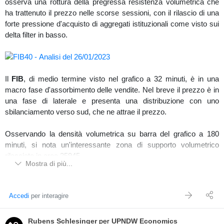
osserva una rottura della pregressa resistenza volumetrica che
CorrelazionI UPNDW
ha trattenuto il prezzo nelle scorse sessioni, con il rilascio di una
Controllando nella sezione correlazioni di UPNDW (Periodo 3
forte pressione d'acquisto di aggregati istituzionali come visto sui
mesi),
Terna
a confronto dell'indice
FtseMib
è più forte del
delta filter in basso.
13,37%.
Il
FIB
, di medio termine visto nel grafico a 32 minuti, è in una
macro fase d'assorbimento delle vendite. Nel breve il prezzo è in
una fase di laterale e presenta una distribuzione con uno
sbilanciamento verso sud, che ne attrae il prezzo.
Osservando la densità volumetrica su barra del grafico a 180
minuti, si nota un'interessante zona di supporto volumetrico
rilasciato in area 25945.
Mostra di più...
Accedi
per interagire
Nella sessione odierna (25/01/2023) il prezzo prosegue la sua
price action rialzista di brevissimo con dei volumi d'acquisto in
Rubens Schlesinger
per
UPNDW Economics
progressivo aumento ma trovandosi di fronte ad un livello di