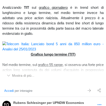
Analizzando
TIT
sul
grafico giornaliero
è in trend short di
lunghissimo e lungo termine, nel medio termine invece ha
adottato una price action rialzista. Attualmente il prezzo è a
Medio/breve termine (G)
ridosso della resistenza dinamica della trend line short di lungo
termine tra cui in prossimità della parte bassa del macro laterale
Interessante di come nelle ultime sessioni di mercato, sull'order
evidenziato in giallo.
flow del
grafico a 22 range
, vi siano delle notevoli vendite
assorbite e con una chiusura della giornata odierna in forte
assorbimento.
Visualizzando il
Volbook
hanno rilasciato della liquidità statica
Grafico lungo termine (TIT)
d'attrazione in area di prezzo 18.
Nel medio termine, sul
grafico 55 range
, si osserva una forte price
action long sostenuta da dei volumi d'acquisto in progressivo
aumento come visto sugli istogrammi in basso e con delle
Mostra di più...
Ultime sessioni di mercato (G)
notevoli vendite assorbite nella parte bassa in area 0,2050.
Tuttavia nel brevissimo si sono registrate delle conseguenti forti
Controllando nella sezione correlazioni di
UPNDW
(Periodo 3
quantità di vendita (vedi istogrammi in basso) a seguito
Accedi
per interagire
mesi),
Generali
a confronto dell'indice
FtseMib
è più forte dello
dell'incontro del prezzo dalle resistenze prima citate e si osserva
0,78%.
una prima impostazione ribassista; analizzando più
Rubens Schlesinger
per
UPNDW Economics