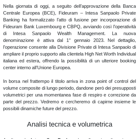
Grafico medio/breve termine (PST)
Nella giornata di oggi, a seguito dell’approvazione della Banca
Centrale Europea (BCE), Fideuram – Intesa Sanpaolo Private
Nelle ultime sessioni di mercato, sull'Order Flow del grafico a
21
Banking ha formalizzato l’atto di fusione per incorporazione di
range
, si visualizzano dei forti acquisti assorbiti in prossimità dei
Fideuram Bank Luxembourg e CBPQ, avviando così l’operatività
massimi a 9,78€ ed una pressione short in aumento.
di Intesa Sanpaolo Wealth Management. La nuova
Sul VolBook a chiusura mercato hanno rilasciato della forte
denominazione è attiva dal 1° gennaio 2023. Nel dettaglio,
liquidità nella parte bassa in prossimità del prezzo.
l’operazione consente alla Divisione Private di Intesa Sanpaolo di
ampliare il proprio supporto alla clientela High Net Worth Individual
italiana ed estera, offrendo la possibilità di un ulteriore booking
Ultime sessioni di mercato (PST)
center interno all’Unione Europea.
Controllando nella sezione correlazioni di
UPNDW
(
periodo 3
In borsa nel frattempo il titolo arriva in zona point of control del
mesi
),
Poste italiane
a confronto dell'indice
FtseMib
è più forte
volume composite di lungo periodo, dandone però dei presupposti
dell' 4,2%.
volumetrici per una momentanea fase di respiro e correzione da
parte del prezzo. Vedremo e cercheremo di capirne insieme le
possibili dinamiche future del prezzo.
Correlazione (UPNDW)
Analisi tecnica e volumetrica