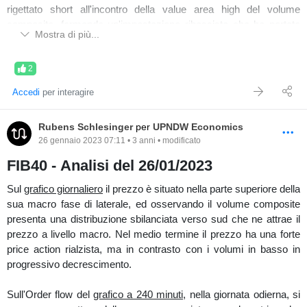
rigettato short all'incontro della value area high del volume
composito, formando un'impostazione ribassista cha ha portato
Mostra di più...
ad un rientro del prezzo in distribuzione, da cui nelle ultime
sessioni non sembra voler dare accettazione.
2
Osservando più dettagliatamente la distribuzione di breve,
Accedi
per interagire
posizionando il volume profile dall'attuale impostazione ribassista,
si osserva una distribuzione abbastanza bilanciata dove tra l'altro
Rubens Schlesinger
per
UPNDW Economics
vi sono dei primi assorbimenti delle vendite dagli attuali minimi a
26 gennaio 2023 07:11 • 3 anni • modificato
15,9 visti sui delta orizzontali.
-
FIB40 - Analisi del 26/01/2023
-
Sul
grafico giornaliero
il prezzo è situato nella parte superiore della
sua macro fase di laterale, ed osservando il volume composite
Grafico ultime sessioni di mercato
presenta una distribuzione sbilanciata verso sud che ne attrae il
Visualizzando la liquidità a mercato sul volbook si notano dei
prezzo a livello macro. Nel medio termine il prezzo ha una forte
molteplici livelli di liquidità statica d'attrazione nella parte alta, ai
price action rialzista, ma in contrasto con i volumi in basso in
prezzi 16,550/16,500.
progressivo decrescimento.
-
-
Sull'Order flow del
grafico a 240 minuti
, nella giornata odierna, si