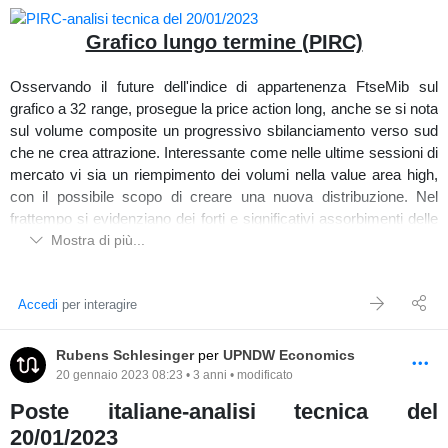
Grafico lungo termine (PIRC)
Grafico medio/breve termine (A2A)
Osservando il future dell'indice di appartenenza FtseMib sul
grafico a 32 range, prosegue la price action long, anche se si nota
Nelle ultime sessioni di mercato sull'order flow del grafico a
22
sul volume composite un progressivo sbilanciamento verso sud
range
sono stati rilasciati dei notevoli acquisti assorbiti in area di
che ne crea attrazione. Interessante come nelle ultime sessioni di
prezzo 1,39 dove nella giornata odierna ha dato via
mercato vi sia un riempimento dei volumi nella value area high,
all'impostazione ribassista sostenuta da delle forti vendite.
con il possibile scopo di creare una nuova distribuzione. Nel
Sul volbook in giornata odierna è stata raggiunta la forte liquidità al
frattempo si evidenziano dei forti e significativi assorbimenti delle
prezzo 1,36 e si visualizzano dei livelli di liquidità statica
vendite rilasciati in area di prezzo 24825/25200/25760.
Mostra di più...
d'attrazione a 1,356€ e 1,35€.
Pirelli nel medio termine sul grafico a 55 range è in una forte price
Accedi
per interagire
action rialzista sostenuta da dei volumi d'acquisto sopra la media
Ultime sessioni di mercato (A2A)
come si può vedere sugli istogrammi in basso ma rimanendo
tuttora in una macro fase d'assorbimento degli acquisti come
Controllando nella sezione correlazioni di
Rubens Schlesinger
per
UPNDW Economics
UPNDW
(
periodo 3
visto sui delta orizzontali a destra, nel breve termine invece il
20 gennaio 2023 08:23 • 3 anni • modificato
mesi
),
A2A
a confronto dell'indice
FtseMib
è più debole dell'
prezzo a seguito del forte rally al rialzo ha trovato difficoltà a
22,81%.
Poste italiane-analisi tecnica del
varcare la resistenza dinamica della trend line rialzista formando
20/01/2023
un ritracciando supportato da pochi volumi.