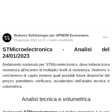
mesi),
Terna
a confronto dell'indice
FtseMib
è più debole del
10,48%.
Correlazione (UPNDW)
Rubens Schlesinger
per
UPNDW Economics
25 gennaio 2023 11:37 • 3 anni • modificato
STMicroelectronics - Analisi del
24/01/2023
Andamento sostenuto per STMicroelectronics, dove tuttavia trova
resistenza all'incontro di molteplici livelli di resistenza. Vedremo e
cercheremo di capire insieme quali possibili future dinamiche del
prezzo potrebbero verificarsi, avvalendoci dell'analisi tecnica e
volumetrica.
Analisi tecnica e volumetrica
Analizzando
STMicroelectronics
sul
grafico giornaliero
è in una