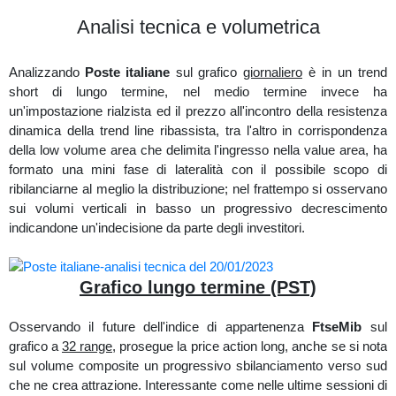
Visualizzando sul grafico a 60 minuti il volume profile di breve
Correlazione (UPNDW)
Analisi tecnica e volumetrica
termine si nota che ha una complessiva forma sbilanciata verso
sud mentre suddividendole in multi distribuzione quella
sottostante è ben distribuita, nella parte alta distributiva invece è
Analizzando
Poste italiane
sul grafico
giornaliero
è in un trend
da attenzionare la low volume area (bassa densità di volumi) che
short di lungo termine, nel medio termine invece ha
delimita le due mini distribuzioni in area 4,4/4,5 in quanto possibile
un'impostazione rialzista ed il prezzo all'incontro della resistenza
livello di supporto.
dinamica della trend line ribassista, tra l'altro in corrispondenza
della low volume area che delimita l'ingresso nella value area, ha
formato una mini fase di lateralità con il possibile scopo di
Grafico medio/breve termine (PIRC)
ribilanciarne al meglio la distribuzione; nel frattempo si osservano
sui volumi verticali in basso un progressivo decrescimento
Nelle ultime sessioni di mercato sull'order flow del grafico a 22
indicandone un'indecisione da parte degli investitori.
range sono stati rilasciati degli acquisti assorbiti in area 4,7 ed
area 4,8 ma si evidenzia un'impostazione short sostenuta da
pochi volumi
Grafico lungo termine (PST)
Osservando il future dell'indice di appartenenza
FtseMib
sul
Ultime sessioni di mercato (PIRC)
grafico a
32 range
, prosegue la price action long, anche se si nota
sul volume composite un progressivo sbilanciamento verso sud
che ne crea attrazione. Interessante come nelle ultime sessioni di