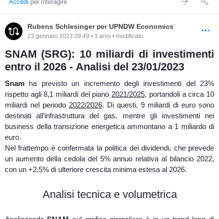
Accedi
per interagire
tuttora il prezzo nel brevissimo termine ha adottato
un'impostazione ribassista dove ha trovato supporto all'incontro
della low volume area che separa la multi distribuzione.
Rubens Schlesinger
per
UPNDW Economics
23 gennaio 2023 09:49 • 3 anni • modificato
SNAM (SRG): 10 miliardi di investimenti
entro il 2026 - Analisi del 23/01/2023
Analizzando più dettagliatamente il prezzo sul
grafico a 7 range,
nella sessione di venerdì (20/01/2023), sul volume profile
Snam
ha previsto un incremento degli investimenti del 23%
giornaliero ha una distribuzione ben distribuita e si nota di come
rispetto agli 8,1 miliardi del piano
2021/2025
, portandoli a circa 10
abbia formato una fase di trading range con pressione short come
miliardi nel periodo
2022/2026
. Di questi, 9 miliardi di euro sono
visto sugli istogrammi in basso ma rivelatosi fallimentare (short
destinati all’infrastruttura del gas, mentre gli investimenti nei
che non vanno short) e con dei conseguenti assorbimenti e
business della transizione energetica ammontano a 1 miliardo di
rottura del trading range in accelerazione con dei rilasci di livelli di
euro.
pressione a 25705/25725.
Nel frattempo è confermata la politica dei dividendi, che prevede
Sul
Volbook
si osserva della liquidtà statica d'attrazione al prezzo
un aumento della cedola del 5% annuo relativa al bilancio 2022,
25570.
con un +2,5% di ulteriore crescita minima estesa al 2026.
Analisi tecnica e volumetrica