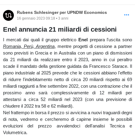
saranno i presupposti per un'accettazione in distribuzione
Grafico medio/breve termine (ISP)
avvalendoci dell'analisi tecnica e volumetrica.
Rubens Schlesinger
per
UPNDW Economics
Nelle ultime sessioni di mercato, sull'Order Flow del grafico a
21
16 gennaio 2023 09:18 • 3 anni
Analisi tecnica e volumetrica
range,
si visualizzano dei primi acquisti assorbiti in prossimità
Enel annuncia 21 miliardi di cessioni
degli ultimi massimi a 2,3€ ed una forte momentanea pressione
short.
Analizzando
Leonardo
sul grafico
giornaliero
è in una preliminare
I mercati dai quali il gruppo elettrico
Enel
prepara l'uscita sono
Sul
VolBook
invece, il prezzo a chiusura mercato testa la liquidità
tendenza ribassista, mentre nel lungo termine è in un trend long
Romania, Perù, Argentina
, mentre progetti di cessione a partner
statica a 2,24€.
susseguito da dei forti volumi. Tuttavia nel medio termine a
sono previsti in Grecia e in Australia con un piano di dismissioni
seguito delle precedenti ripercussioni sull'indice FtseMib il prezzo
da 21 miliardi da realizzare entro il 2023, anno in cui peraltro
ha adottato un'impostazione short, caratterizzata però da un
scade il mandato della gestione guidata da Francesco Starace. Il
affievolimento dei volumi da cui il prezzo di breve termine ha
piano industriale al 2025 prevede che le cessioni abbiano l'effetto
ripreso forza all'incontro del supporto dinamico della trend line
di ridurre l'indebitamento netto di circa 20 miliardi rispetto ai 69
rialzista, tra l'altro in confluenza con il Point of Control del volume
Ultime sessioni di mercato (ISP)
miliardi raggiunti a fine settembre 2022, con una contrazione che il
composite della precedente distribuzione in basso che si evince
prossimo anno sarà complessivamente di 12 miliardi per
abbastanza bilanciata. Osservando il volume composite presenta
Controllando nella sezione correlazioni di
UPNDW
(
periodo 3
attestarsi a circa 52 miliardi nel 2023 (con una previsione di
una multi distribuzione, ed il prezzo nelle ultime sessioni di
mesi
),
Intesa Sanpaolo
a confronto dell'indice
FtseMib
è più
chiudere il 2022 tra 58 e 62 miliardi).
mercato si trova nella low volume area che le delimita.
forte dell' 8,12%.
Nel frattempo in borsa il prezzo si avvicina a nuovi traguardi degni
di nota, vedremo e cercheremo di capirne insieme le possibili
evoluzioni del prezzo avvalendoci dell'analisi Tecnica e
grafico lungo termine (LDO)
Volumetrica.