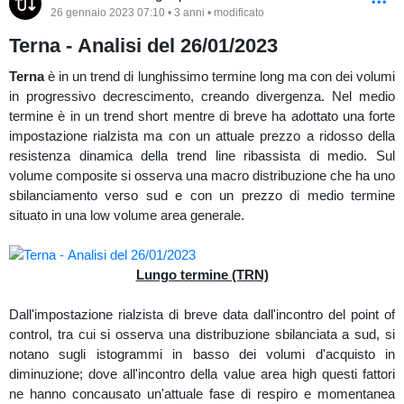
26 gennaio 2023 07:10 • 3 anni • modificato
pressione rilasciato dal precedente massimo, a darne resistenza.
Nel frattempo si osserva un volume profile giornaliero in multi
Terna - Analisi del 26/01/2023
distribuzione con un leggero sbilanciamento verso nord.
Terna
è in un trend di lunghissimo termine long ma con dei volumi
Sul
volbook
si nota di come il prezzo abbia intaccato e superato la
in progressivo decrescimento, creando divergenza. Nel medio
liquidità statica d'attrazione a 26000, in assorbimento delle vendite
termine è in un trend short mentre di breve ha adottato una forte
impostazione rialzista ma con un attuale prezzo a ridosso della
resistenza dinamica della trend line ribassista di medio. Sul
volume composite si osserva una macro distribuzione che ha uno
sbilanciamento verso sud e con un prezzo di medio termine
situato in una low volume area generale.
Lungo termine (TRN)
Dall'impostazione rialzista di breve data dall'incontro del point of
control, tra cui si osserva una distribuzione sbilanciata a sud, si
notano sugli istogrammi in basso dei volumi d'acquisto in
diminuzione; dove all'incontro della value area high questi fattori
ne hanno concausato un'attuale fase di respiro e momentanea