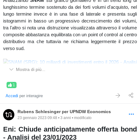
Analizzando
SNAM
sul grafico giornaliero è in un trend long di
lunghissimo termine sostenuto da dei forti volumi d'acquisto, nel
lungo termine invece è in una fase di laterale e presenta sugli
istogrammi in basso un progressivo decrescimento dei volumi,
tra l'altro si nota una distruzione visualizzata attraverso il volume
composite abbastanza equilibrata con un point of control al centro
distributivo ma che tuttavia ne richiama leggermente il prezzo
verso sud.
Mostra di più...
Grafico lungo termine (SRG)
1
Osservando il future dell'indice di appartenenza
FtseMib
sul
Accedi
per interagire
grafico a 32 range
, prosegue la price action long, anche se si nota
sul volume composite un progressivo sbilanciamento verso sud
che ne crea attrazione. Interessante come nelle ultime sessioni di
Rubens Schlesinger
per
UPNDW Economics
mercato vi sia un riempimento dei volumi nella value area high,
23 gennaio 2023 09:48 • 3 anni • modificato
con il possibile scopo di creare una nuova distribuzione. Nel
Eni: Chiude anticipatamente offerta bond
frattempo si evidenziano dei forti e significativi assorbimenti delle
- Analisi del 23/01/2023
vendite rilasciati in area di prezzo 24825/25200 ad indicarne una