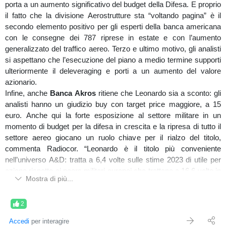
porta a un aumento significativo del budget della Difesa. E proprio
vendite rilasciati in area di prezzo 24825/25200/25760 ad
il fatto che la divisione Aerostrutture sta “voltando pagina” è il
indicarne una forte responsive buy.
secondo elemento positivo per gli esperti della banca americana
con le consegne dei 787 riprese in estate e con l’aumento
Intesa Sanpaolo
nel medio termine sul grafico a
55 range
generalizzato del traffico aereo. Terzo e ultimo motivo, gli analisti
presenta un'impostazione rialzista sostenuta da forti volumi
si aspettano che l’esecuzione del piano a medio termine supporti
d'acquisto come si può vedere sugli istogrammi in basso e
ulteriormente il deleveraging e porti a un aumento del valore
susseguita da dei molteplici rilasci di livelli di pressione;
azionario.
osservando più dettagliatamente i volumi di breve termine, si nota
Infine, anche
Banca Akros
ritiene che Leonardo sia a sconto: gli
come i volumi d'acquisto rilasciati a partire dal 06/01/2023 siano
analisti hanno un giudizio buy con target price maggiore, a 15
maggiori rispetto ai precedenti volumi, ma con un'efficienza
euro. Anche qui la forte esposizione al settore militare in un
decisamente minore che ha determinato l'attuale divergenza tra la
momento di budget per la difesa in crescita e la ripresa di tutto il
forza e il movimento del prezzo. Posizionando il volume profile
settore aereo giocano un ruolo chiave per il rialzo del titolo,
custom sul grafico a
60 minuti
partendo dall'impulso rialzista di
commenta Radiocor. “Leonardo è il titolo più conveniente
breve termine, si osserva una distribuzione sbilanciata, con uno
nell’universo A&D: tratta a 6,4 volte sulle stime 2023 di utile per
sbilanciamento verso sud nella zona in cui vi è l'attuale prezzo ed
azione rispetto ai peers militari europei che trattano a 16,6 volte in
un point of control ancora in via di definizione che potrebbe
Mostra di più...
media” sottolineano gli analisti.
materializzarsi in un rintracciamento del prezzo verso area 2.15.
Nel frattempo si osserva un rientro in distribuzione con apertura in
2
gup-up, tuttavia vedremo e cercheremo di capire insieme se ci
Accedi
per interagire