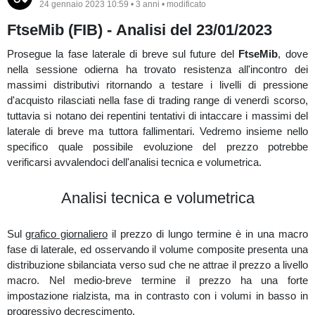
dettagliatamente la distribuzione di breve sul grafico a 60 minuti si
24 gennaio 2023 10:59 • 3 anni • modificato
nota uno sbilanciamento verso sud, che ne crea attrazione a
FtseMib (FIB) - Analisi del 23/01/2023
discapito del prezzo.
Correlazione (UPNDW)
Prosegue la fase laterale di breve sul future del
FtseMib
, dove
nella sessione odierna ha trovato resistenza all'incontro dei
massimi distributivi ritornando a testare i livelli di pressione
Grafico medio/breve termine (TIT)
d'acquisto rilasciati nella fase di trading range di venerdì scorso,
tuttavia si notano dei repentini tentativi di intaccare i massimi del
Nelle ultime sessioni di mercato, sull'order flow del
grafico a 22
laterale di breve ma tuttora fallimentari. Vedremo insieme nello
range
, dall'impostazione ribassista si osservano dei primi acquisti
specifico quale possibile evoluzione del prezzo potrebbe
assorbiti in area 0,2620, ma tuttora poco rilevanti.
verificarsi avvalendoci dell'analisi tecnica e volumetrica.
Sul
Volbook
in chiusura odierna hanno rilasciato della forte
liquidità statica ai prezzi 0,2650/0,2660.
Analisi tecnica e volumetrica
Rimane da attendere un ulteriore evoluzione del prezzo sino a
nuove considerazioni, nel frattempo nel caso il prezzo
Sul
grafico giornaliero
il prezzo di lungo termine è in una macro
confermasse il cambio di P.A. e si stabilizzi al di sotto di 0,25 con
fase di laterale, ed osservando il volume composite presenta una
delle evidence volumetriche a favore, sarebbe interessante un
distribuzione sbilanciata verso sud che ne attrae il prezzo a livello
proseguimento di breve sino area 0,21-0,22 dove presenta dei
macro. Nel medio-breve termine il prezzo ha una forte
livelli di pressione (vedi
grafico 55 range
).
impostazione rialzista, ma in contrasto con i volumi in basso in
progressivo decrescimento.