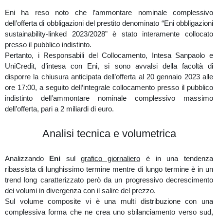
forte responsive buy.
Eni ha reso noto che l’ammontare nominale complessivo
dell’offerta di obbligazioni del prestito denominato “Eni obbligazioni
Visualizzando il prezzo nel medio termine, sul
grafico a 55 range
,
sustainability-linked 2023/2028” è stato interamente collocato
si osserva di come la forte impostazione rialzista iniziata il
presso il pubblico indistinto.
13/10/2022 sia sostenuta da pochi volumi come visto sugli
Pertanto, i Responsabili del Collocamento, Intesa Sanpaolo e
istogrammi in basso (affievolimento) a causa della precedente
UniCredit, d’intesa con Eni, si sono avvalsi della facoltà di
indecisione da parte degli investitori, dove il prezzo ha trovato
disporre la chiusura anticipata dell’offerta al 20 gennaio 2023 alle
resistenza e liquidità all'incontro della value area high del volume
ore 17:00, a seguito dell’integrale collocamento presso il pubblico
composite andando a formare una mini fase di laterale; nel breve
indistinto dell’ammontare nominale complessivo massimo
termine il prezzo precedentemente short è stato sostenuto
dell’offerta, pari a 2 miliardi di euro.
all'incontro dei minimi del laterale raffigurato in giallo ed in
confluenza del point of control da cui ha dato via all'attuale
Analisi tecnica e volumetrica
impostazione rialzista seguita da dei forti volumi d'acquisto.
Osservando più specificatamente la sua mini fase di laterale e
posizionandoci il volume profile custom sul
grafico a 60 minuti
si
Analizzando
Eni
sul
grafico giornaliero
è in una tendenza
nota uno sbilanciamento verso nord.
ribassista di lunghissimo termine mentre di lungo termine è in un
trend long caratterizzato però da un progressivo decrescimento
dei volumi in divergenza con il salire del prezzo.
Sul volume composite vi è una multi distribuzione con una
Grafico medio/breve termine (SRG)
complessiva forma che ne crea uno sbilanciamento verso sud,