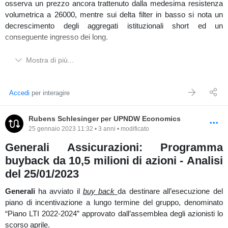
osserva un prezzo ancora trattenuto dalla medesima resistenza
volumetrica a 26000, mentre sui delta filter in basso si nota un
decrescimento degli aggregati istituzionali short ed un
conseguente ingresso dei long.
Mostra di più...
Visualizzando il
FIB
, sul
grafico a 32 minuti,
è in una fase di
laterale di breve termine e dalla sua attuale distribuzione (sul
Accedi
per interagire
volume composite alla destra) si osserva un ulteriormente
sbilanciamento verso sud. Sui delta orizzontali e gli istogrammi in
Rubens Schlesinger
per
UPNDW Economics
basso il prezzo rimane in una fase d'assorbimento delle vendite di
25 gennaio 2023 11:32 • 3 anni • modificato
medio termine, con degli short che non vanno short.
Generali Assicurazioni: Programma
Osservando più specificatamente la densità volumetrica della
buyback da 10,5 milioni di azioni - Analisi
sessione odierna, scambiata per livello su barra nel
grafico a 180
minuti
, si osserva un ribilanciamento della low volume area della
del 25/01/2023
barra rialzista di ieri.
Generali
ha avviato il
buy back
da destinare all’esecuzione del
piano di incentivazione a lungo termine del gruppo, denominato
“Piano LTI 2022-2024” approvato dall’assemblea degli azionisti lo
scorso aprile.
Sul
grafico a 7 range
si presenta una distribuzione giornaliera