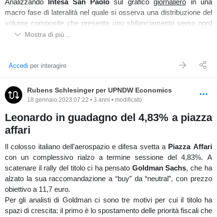
Analizzando
Intesa San Paolo
sul grafico
giornaliero
in una
macro fase di lateralità nel quale si osserva una distribuzione del
volume composite che presenta uno sbilanciamento verso nord
creandone attrazione, ed il prezzo rispetto ad esso è a ridosso del
Mostra di più...
point of control. Nel lungo termine il prezzo ha una price action
rialzista sostenuta da dei forti volumi d'acquisto ma si osserva nel
medio/breve termine sugli istogrammi in basso un affievolimento
Accedi
per interagire
generale dei volumi ad indicarne una momentanea indecisione da
parte degli investitori.
Rubens Schlesinger
per
UPNDW Economics
18 gennaio 2023 07:22 • 3 anni • modificato
Leonardo in guadagno del 4,83% a piazza
affari
Grafico lungo termine (ISP)
Il colosso italiano dell’aerospazio e difesa svetta a
Piazza Affari
Osservando il future dell'indice di appartenenza
FtseMib
sul
con un complessivo rialzo a termine sessione del 4,83%. A
grafico a
32 range,
prosegue la price action long, anche se si nota
scatenare il rally del titolo ci ha pensato
Goldman Sachs
, che ha
sul volume composite un progressivo sbilanciamento verso sud
alzato la sua raccomandazione a “buy” da “neutral”, con prezzo
che ne crea attrazione. Interessante come nelle ultime sessioni di
obiettivo a 11,7 euro.
mercato vi sia un riempimento dei volumi nella value area high,
Per gli analisti di Goldman ci sono tre motivi per cui il titolo ha
con il possibile scopo di creare una nuova distribuzione. Nel
spazi di crescita: il primo è lo spostamento delle priorità fiscali che
frattempo si evidenziano dei forti e significativi assorbimenti delle