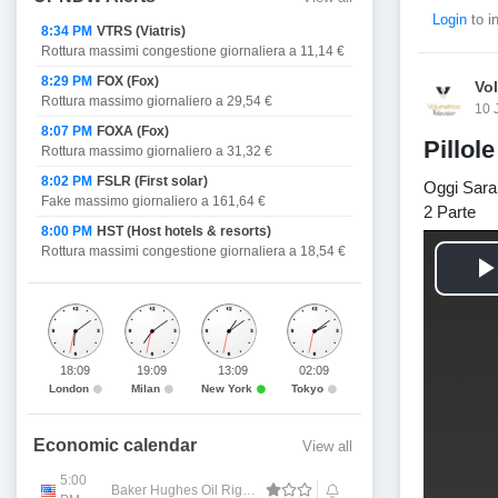
Login
to i
8:34 PM
VTRS (Viatris)
Rottura massimi congestione giornaliera a 11,14 €
8:29 PM
FOX (Fox)
Vo
Rottura massimo giornaliero a 29,54 €
10 
8:07 PM
FOXA (Fox)
Pillol
Rottura massimo giornaliero a 31,32 €
8:02 PM
FSLR (First solar)
Oggi Sara 
Fake massimo giornaliero a 161,64 €
2 Parte
8:00 PM
HST (Host hotels & resorts)
Rottura massimi congestione giornaliera a 18,54 €
l
18:09
19:09
13:09
02:09
London
Milan
New York
Tokyo
Economic calendar
View all
5:00
Baker Hughes Oil Rig Count