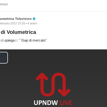
e
nteract
o
Pro Trader
lumetrica Television
January 2022 15:35 • 4 years
e di Volumetrica
ci spiega i : " Gap di mercato"
P
a
y
V