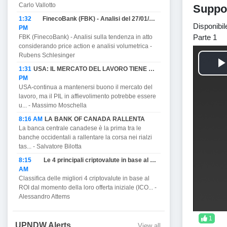
Carlo Vallotto
Suppor
1:32
FinecoBank (FBK) - Analisi del 27/01/2023
Disponibil
PM
Parte 1
FBK (FinecoBank) - Analisi sulla tendenza in atto
considerando price action e analisi volumetrica -
Rubens Schlesinger
1:31
USA: IL MERCATO DEL LAVORO TIENE MA PROMETTE DI AFFIEVOLIRSI CON IL PIL E MINACCIA RECESSIONE.
PM
USA-continua a mantenersi buono il mercato del
l
lavoro, ma il PIL in affievolimento potrebbe essere
u... - Massimo Moschella
8:16 AM
LA BANK OF CANADA RALLENTA
La banca centrale canadese è la prima tra le
banche occidentali a rallentare la corsa nei rialzi
tas... - Salvatore Bilotta
8:15
Le 4 principali criptovalute in base al ROI.
AM
Classifica delle migliori 4 criptovalute in base al
i
ROI dal momento della loro offerta iniziale (ICO... -
Alessandro Attems
1
UPNDW Alerts
View all