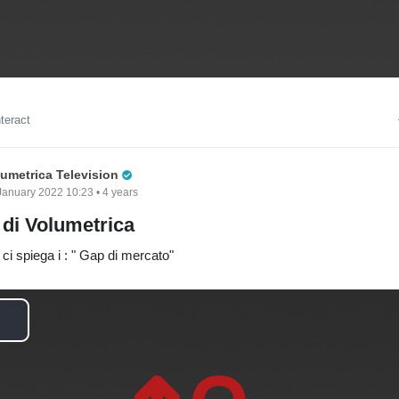
d
e
nteract
o
Pro Trader
lumetrica Television
January 2022 10:23 • 4 years
e di Volumetrica
ci spiega i : " Gap di mercato"
P