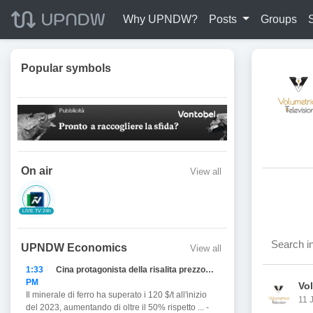
Why UPNDW?
Posts
Groups
Popular symbols
On air
View all
LIVE TV 24h
UPNDW Economics
View all
1:33
Cina protagonista della risalita prezzo del Ferro
PM
Vo
Il minerale di ferro ha superato i 120 $/t all'inizio
11 
del 2023, aumentando di oltre il 50% rispetto ... -