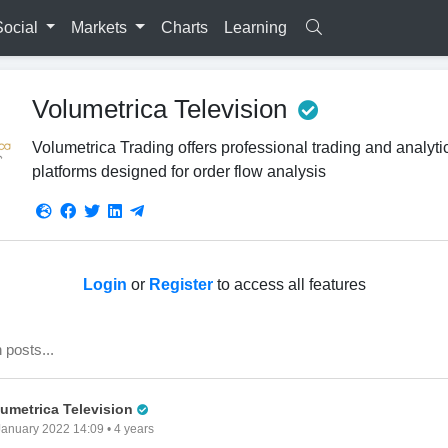
Social
Markets
Charts
Learning
Pro Trader
Volumetrica Television
Volumetrica Trading offers professional trading and analyti
platforms designed for order flow analysis
Login
or
Register
to access all features
Pro Trader
lumetrica Television
January 2022 14:09 • 4 years