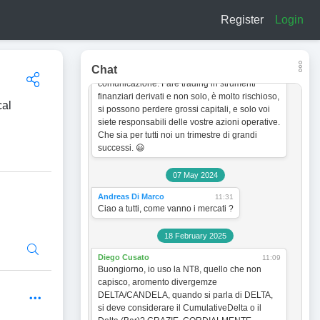
a titolo esclusivamente informativo e didattico.
Register
Login
In quanto tale non vogliono incentivare in
nessun modo alcun tipo di operatività sullo
strumento finanziario. Le analisi dei grafici e le
strategie operative sono sempre soggette a
Chat
cambiamento senza obbligo di preventiva
comunicazione. Fare trading in strumenti
finanziari derivati e non solo, è molto rischioso,
cal
si possono perdere grossi capitali, e solo voi
siete responsabili delle vostre azioni operative.
Che sia per tutti noi un trimestre di grandi
successi. 😃
07 May 2024
Andreas Di Marco
11:31
Ciao a tutti, come vanno i mercati ?
18 February 2025
Diego Cusato
11:09
Buongiorno, io uso la NT8, quello che non
capisco, aromento divergemze
DELTA/CANDELA, quando si parla di DELTA,
si deve considerare il CumulativeDelta o il