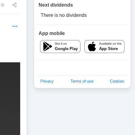
Next dividends
There is no dividends
App mobile
Get it on
Available on the
Google Play
App Store
Privacy
Terms of use
Cookies