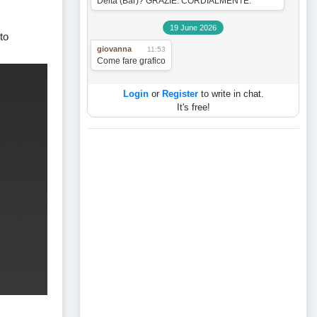
Delta (Bar)? GRAZIE. CORDIALMENTE.
19 June 2026
to
giovanna
11:53
Come fare grafico
Login
or
Register
to write in chat.
It's free!