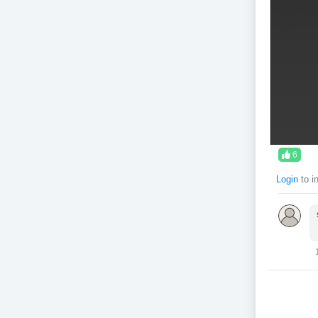
i
6
Login
to i