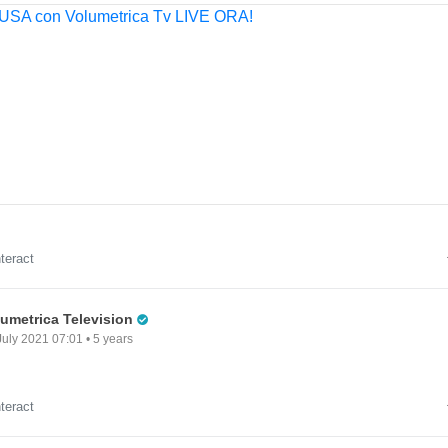
nteract
Pro Trader
lumetrica Television
July 2021 07:01 • 5 years
nteract