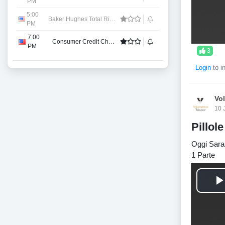
PM
5:00
i
Baker Hughes Total Rigs Count
PM
7:00
Consumer Credit Change
PM
3
Login
to i
Vo
10 
Pillol
Oggi Sara 
1 Parte
l