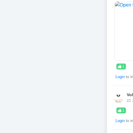
1
Login
to i
Vo
22 
1
Login
to i