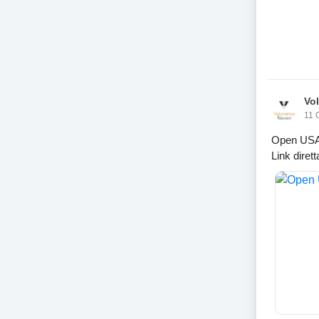
Vo
11 
Open USA
Link dirett