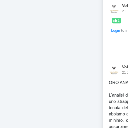
Vo
21 
1
Login
to i
Vo
21 
ORO ANA
L'analisi 
uno strapp
tenuta de
abbiamo a
minimo, c
assorbime