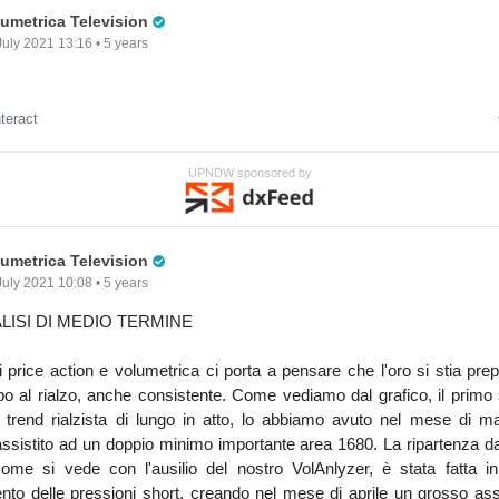
Pro Trader
lumetrica Television
July 2021 13:16 • 5 years
nteract
UPNDW sponsored by
Pro Trader
lumetrica Television
July 2021 10:08 • 5 years
LISI DI MEDIO TERMINE
di price action e volumetrica ci porta a pensare che l'oro si stia pr
o al rialzo, anche consistente. Come vediamo dal grafico, il primo
l trend rialzista di lungo in atto, lo abbiamo avuto nel mese di m
ssistito ad un doppio minimo importante area 1680. La ripartenza d
ome si vede con l'ausilio del nostro VolAnlyzer, è stata fatta i
nto delle pressioni short, creando nel mese di aprile un grosso as