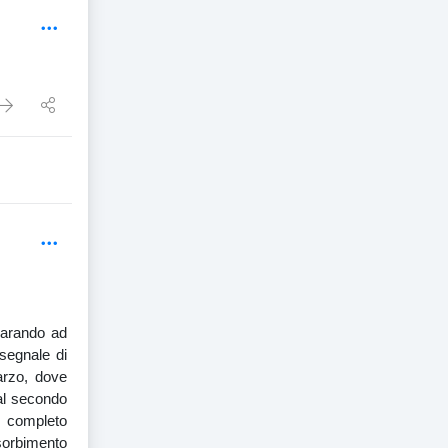
eparando ad
 segnale di
arzo, dove
al secondo
n completo
sorbimento