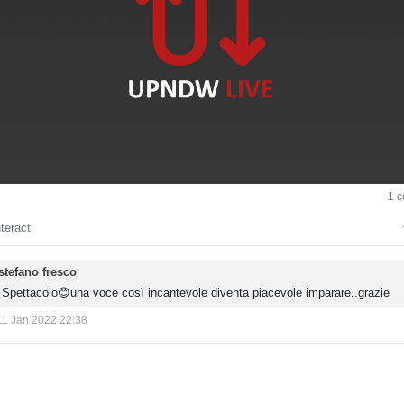
a
y
V
d
1 
e
nteract
o
stefano fresco
Spettacolo😊una voce così incantevole diventa piacevole imparare..grazie
11 Jan 2022 22:38