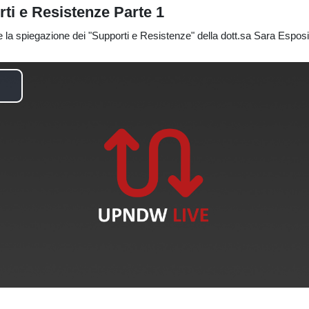
ti e Resistenze Parte 1
e la spiegazione dei "Supporti e Resistenze" della dott.sa Sara Esposi
P
a
y
V
d