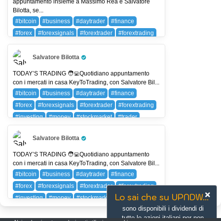
appuntamento insieme a Massimo Rea e Salvatore
Bilotta, se...
#bitcoin
#business
#daytrader
#finance
#forex
#forexsignals
#forextrader
#forextrading
#investing
#money
#stockmarket
#trader
#trading
#wallstreet
BTC (BITCOIN)
Salvatore Bilotta
Pro Trader
TODAY’S TRADING 🧑‍💻Quotidiano appuntamento
con i mercati in casa KeyToTrading, con Salvatore Bil...
#bitcoin
#business
#daytrader
#finance
#forex
#forexsignals
#forextrader
#forextrading
#investing
#money
#stockmarket
#trader
#trading
#wallstreet
BTC (BITCOIN)
Salvatore Bilotta
Pro Trader
TODAY’S TRADING 🧑‍💻Quotidiano appuntamento
con i mercati in casa KeyToTrading, con Salvatore Bil...
#bitcoin
#business
#daytrader
#finance
#forex
#forexsignals
#forextrader
#forextrading
Lo sai che su UPNDW...
#investing
#money
#stockmarket
#trader
sono disponibili i dividendi di
#trading
#wallstreet
BTC (BITCOIN)
tutte le azioni italiani per non