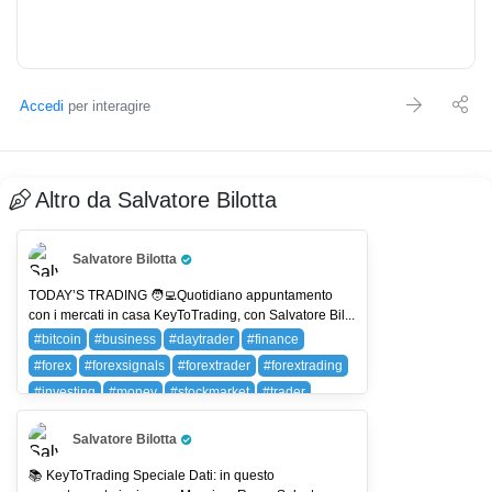
Accedi
per interagire
Altro da Salvatore Bilotta
Salvatore Bilotta
Pro Trader
TODAY’S TRADING 🧑‍💻Quotidiano appuntamento
con i mercati in casa KeyToTrading, con Salvatore Bil...
#bitcoin
#business
#daytrader
#finance
#forex
#forexsignals
#forextrader
#forextrading
#investing
#money
#stockmarket
#trader
#trading
#wallstreet
BTC (BITCOIN)
Salvatore Bilotta
Pro Trader
📚 KeyToTrading Speciale Dati: in questo