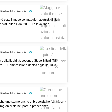
Pietro Aldo Arriciati
Pro Trader
è stato il mese coi maggiori acquisti di titoli
i statunitensi dal 2010. La leva finan...
Pietro Aldo Arriciati
Pro Trader
a della liquidità, secondo Steve Blitz di TS
d: 1. Compressione decisa della liquidità...
Pietro Aldo Arriciati
Pro Trader
he uno storno anche di breve sia nell'aria (per
e ragioni viste nei post in precedenza...