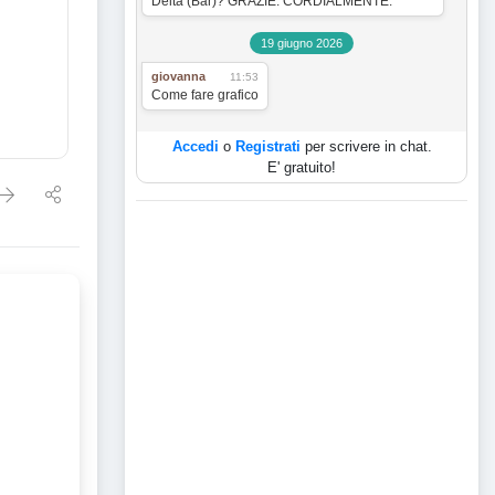
Delta (Bar)? GRAZIE. CORDIALMENTE.
19 giugno 2026
giovanna
11:53
Come fare grafico
Accedi
o
Registrati
per scrivere in chat.
E' gratuito!