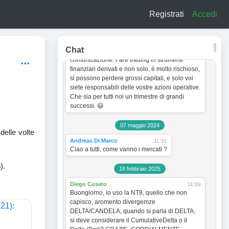
a titolo esclusivamente informativo e didattico.
Registrati
Accedi
In quanto tale non vogliono incentivare in
nessun modo alcun tipo di operatività sullo
strumento finanziario. Le analisi dei grafici e le
strategie operative sono sempre soggette a
Chat
cambiamento senza obbligo di preventiva
comunicazione. Fare trading in strumenti
finanziari derivati e non solo, è molto rischioso,
si possono perdere grossi capitali, e solo voi
siete responsabili delle vostre azioni operative.
Che sia per tutti noi un trimestre di grandi
successi. 😃
07 maggio 2024
delle volte
Andreas Di Marco
11:31
Ciao a tutti, come vanno i mercati ?
).
18 febbraio 2025
Diego Cusato
11:09
Buongiorno, io uso la NT8, quello che non
capisco, aromento divergemze
DELTA/CANDELA, quando si parla di DELTA,
si deve considerare il CumulativeDelta o il