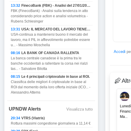
13:32
FinecoBank (FBK) - Analisi del 27/01/2023
FBK (FinecoBank) - Analisi sulla tendenza in atto
considerando price action e analisi volumetrica -
Rubens Schlesinger
13:31
USA: IL MERCATO DEL LAVORO TIENE MA PROMETTE DI AFFIEVOLIRSI CON IL PIL E MINACCIA RECESSIONE.
USA-continua a mantenersi buono il mercato del
lavoro, ma il PIL in affievolimento potrebbe essere
u... - Massimo Moschella
Accedi
per
08:16
LA BANK OF CANADA RALLENTA
La banca centrale canadese è la prima tra le
banche occidentali a rallentare la corsa nei rialzi
tas... - Salvatore Bilotta
08:15
Le 4 principali criptovalute in base al ROI.
Alt
Classifica delle migliori 4 criptovalute in base al
ROI dal momento della loro offerta iniziale (ICO... -
Alessandro Attems
Lunedì
UPNDW Alerts
Visualizza tutto
Financ
Ma...
20:34
VTRS (Viatris)
Rottura massimi congestione giornaliera a 11,14 €