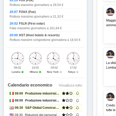
20:29
FOX (Fox)
Rottura massimo giornaliero a 29,54 €
20:07
FOXA (Fox)
Rottura massimo giornaliero a 31,32 €
Maggio 
20:02
FSLR (First solar)
azionar
Fake massimo giornaliero a 161,64 €
20:00
HST (Host hotels & resorts)
Rottura massimi congestione giornaliera a 18,54 €
La sfid
Lombar
09:02
10:02
04:02
17:02
Londra
Milano
New York
Tokyo
Calendario economico
Visualizza tutto
08:00
Produzione industriale MoM
08:00
Produzione industriale anno su anno
Credo c
08:30
S&P Global Construction PMI
tutte l
09:30
Riduzioni del personale presso Challenger