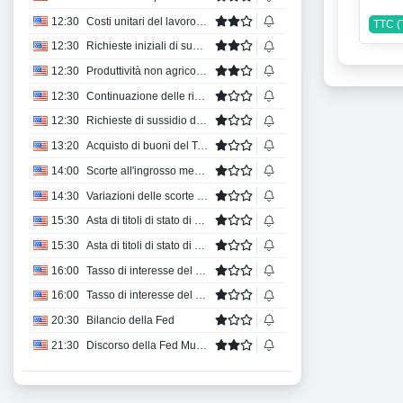
12:30
Costi unitari del lavoro QoQ Prel
TTC 
12:30
Richieste iniziali di sussidi di disoccupazione
12:30
Produttività non agricola QoQ Prel
12:30
Continuazione delle richieste di sussidio di disoccupazione
12:30
Richieste di sussidio di disoccupazione (media su 4 settimane)
13:20
Acquisto di buoni del Tesoro della Federal Reserve di New York con scadenza da 4 a 12 mesi
14:00
Scorte all'ingrosso mese su mese
14:30
Variazioni delle scorte di gas naturale dell'EIA
15:30
Asta di titoli di stato di 4 settimane
15:30
Asta di titoli di stato di 8 settimane
16:00
Tasso di interesse del mutuo a 15 anni
16:00
Tasso di interesse del mutuo trentennale
20:30
Bilancio della Fed
21:30
Discorso della Fed Muslim