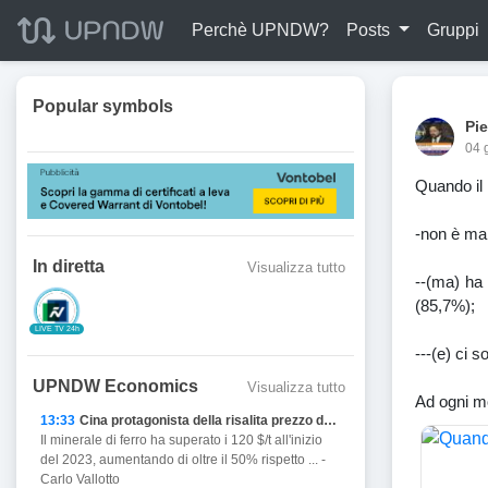
Perchè UPNDW?
Posts
Gruppi
Popular symbols
Pie
04 
Quando il 
-non è ma
In diretta
Visualizza tutto
--(ma) ha 
(85,7%);
LIVE TV 24h
---(e) ci 
UPNDW Economics
Visualizza tutto
Ad ogni mo
13:33
Cina protagonista della risalita prezzo del Ferro
Il minerale di ferro ha superato i 120 $/t all'inizio
del 2023, aumentando di oltre il 50% rispetto ... -
Carlo Vallotto