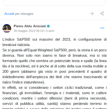
Accedi
per interagire
Pro Trader
Pietro Aldo Arriciati
30 maggio 2023 09:19 • 3 anni
L'indice S&P500 sui massimi del 2023, in configurazione di
breakout rialzista.
Se si guarda all'Equal-Weighted S&P500, però, la storia è un poco
diversa. Non solo non siamo in fase di breakout, ma si sta
formando quello che sembra un potenziale testa e spalle (la linea
blu è la neckline), ed è anche al di sotto della sua media mobile a
200 giorni (abbiamo già visto in post precedenti il quadro di
indebolimento dell'ampiezza dei titoli che stanno trascinando al
rialzo l'indice statunitense).
In effetti, se si considerano i settori ciclici tradizionali, come i
finanziari, gli immobiliari, l'energia e i materiali, sono in cattive
condizioni, mentre i settori difensivi (beni di prima necessità,
servizi di pubblica utilità, sanità) stanno perdendo terreno in
termini relativi a causa della rotazione dei trader verso il settore