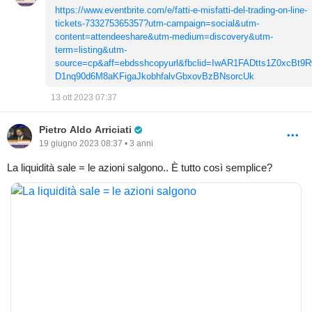
https://www.eventbrite.com/e/fatti-e-misfatti-del-trading-on-line-
tickets-733275365357?utm-campaign=social&utm-
content=attendeeshare&utm-medium=discovery&utm-
term=listing&utm-
source=cp&aff=ebdsshcopyurl&fbclid=IwAR1FADtts1Z0xcBt9
D1nq90d6M8aKFigaJkobhfalvGbxovBzBNsorcUk
13 ott 2023 07:37
Pro Trader
Pietro Aldo Arriciati
19 giugno 2023 08:37 • 3 anni
La liquidità sale = le azioni salgono.. È tutto così semplice?