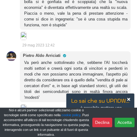
bolla si è gonfiata ed è scoppiata) che la "nuova
economia" è diventata effettivamente una realtà su scala.
Piaccia o meno, vale la pena di prestare attenzione -
come si dice in ingegneria: "se è una cosa stupida ma
funziona, non è stupida"
29 mag 2023 12:42
Pro Trader
Pietro Aldo Arriciati
Va però anche sottolineato che, sebbene l'AI toccherà
molti settori e creerà ogni sorta di vincitori e perdenti in
modi che non possiamo ancora immaginare, l'aspetto più
diretto da considerare ora è quello della "vendita di pale ai
cercatori d'oro" e, in base agli standard storici, gli utili dei
titoli dei semiconduttori sono in realtà finora ancora
'modesti'
Lo sai che su UPNDW...
è possibile mettere uno
Noi e alcuni partner selezionati utilizziamo cookie o
strumento tra i preferiti per
tecnologie simili come specificato nella
cookie policy
. Puoi
29 mag 2023 15:23
rimanere sempre aggiornato sugli
acconsentire all’utilizzo di tali tecnologie chiudendo questa
Declina
Accetta
informativa, proseguendo la navigazione su questa pagina,
ultimi accadimenti?
interagendo con un link o un pulsante al di fuori di questa
Pro Trader
Pietro Aldo Arriciati
informativa.