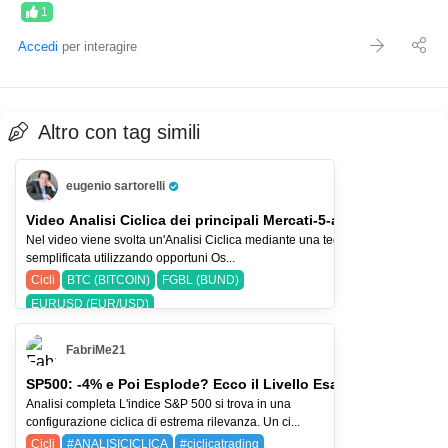
1
Accedi
per interagire
Altro con tag simili
eugenio sartorelli
Pro Trader
Video Analisi Ciclica dei principali Mercati-5-ago-26
Nel video viene svolta un'Analisi Ciclica mediante una tecnica
semplificata utilizzando opportuni Os...
Cicli
BTC (BITCOIN)
FGBL (BUND)
EURUSD (EUR/USD)
FabriMe21
SP500: -4% e Poi Esplode? Ecco il Livello Esatto
Analisi completa L'indice S&P 500 si trova in una
configurazione ciclica di estrema rilevanza. Un ci...
Cicli
#ANALISICICLICA
#ciclicatrading