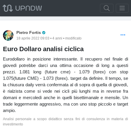
Pro Trader
Pietro Fortis
18 aprile 2022 09:03 • 4 anni • modificato
Euro Dollaro analisi ciclica
Eurodollaro in posizione interessante. Il recupero nel finale di
giovedì potrebbe darci una ottima occasione di long a questi
prezzi. 1.081 long (future cme) - 1.079 (forex) con stop
1.075(future CME) - 1.073 (forex). target da definire. Il tempo, se
la chiusura daily verrà confermata al di sopra di quella di giovedì,
è rialzista come si vede nei cicli più lunghi ma in reverse fra
domani e mercoledì anche in quelli bisettimanale e mensile. Un
trade leggermente aggressivo, ma con uno stop piccolo e target
ampio.
Analisi personale a scopo didattico senza fini di consulenza in materia di
investimento