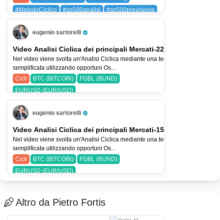
#MetodoCiclico
#sp500analisi
#sp500previsione
SPX (SP 500)
eugenio sartorelli
Pro Trader
Video Analisi Ciclica dei principali Mercati-22-lug-26
Nel video viene svolta un'Analisi Ciclica mediante una tecnica
semplificata utilizzando opportuni Os...
Cicli
BTC (BITCOIN)
FGBL (BUND)
EURUSD (EUR/USD)
eugenio sartorelli
Pro Trader
Video Analisi Ciclica dei principali Mercati-15-lug-26
Nel video viene svolta un'Analisi Ciclica mediante una tecnica
semplificata utilizzando opportuni Os...
Cicli
BTC (BITCOIN)
FGBL (BUND)
EURUSD (EUR/USD)
Altro da Pietro Fortis