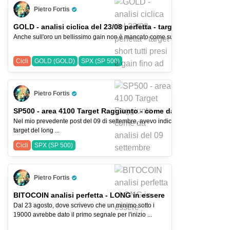
Pietro Fortis
Pro Trader
GOLD - analisi ciclica del 23/08 perfetta - target short tutti pr
Anche sull'oro un bellissimo gain non è mancato come su BTC e SP. Nel post cita
Cicli
GOLD (GOLD)
SPX (SP 500)
Pietro Fortis
Pro Trader
SP500 - area 4100 Target Raggiunto - come da analisi del 09 
Nel mio prevedente post del 09 di settembre, avevo indicato come area 4100 f
target del long ...
Cicli
SPX (SP 500)
Pietro Fortis
Pro Trader
BITOCOIN analisi perfetta - LONG in essere
Dal 23 agosto, dove scrivevo che un minimo sotto i
19000 avrebbe dato il primo segnale per l'inizio ...