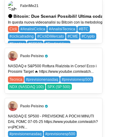
FabriMe21
🟠 Bitcoin: Due Scenari Possibili! Ultima coda di SALITA o ST
In questa nuova videoanalisi su Bitcoin con la metodologia dell’Analisi Ciclica 
Cicli
#AnalisiCiclica
#AnalisiTecnica
#BTC
#ciclicatrading
#CicliDiMercato
#CME
#Crypto
#Nasdaq
#SP500
#TradingView
BTC (BITCOIN)
NDX (NASDAQ 100)
Paolo Peisino
Pro Trader
SPX (SP 500)
NASDAQ e S&P500 Rottura Rialzista in Corso! Ecco i
Prossimi Target 🔥 https://www.youtube.com/watch...
Tecnica
#previsionenasdaq
#previsionesp500
NDX (NASDAQ 100)
SPX (SP 500)
Paolo Peisino
Pro Trader
NASDAQ E SP500 - PREVISIONE A POCHI MINUTI
DAL FOMC 07-05-25 https://www.youtube.com/watch?
v=jPtCHN...
#previsionenasdaq
#previsionesp500