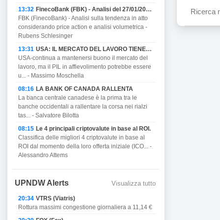
13:32
FinecoBank (FBK) - Analisi del 27/01/2023
FBK (FinecoBank) - Analisi sulla tendenza in atto
considerando price action e analisi volumetrica -
Rubens Schlesinger
13:31
USA: IL MERCATO DEL LAVORO TIENE MA PROMETTE DI AFFIEVOLIRSI CON IL PIL E MINACCIA RECESSIONE.
USA-continua a mantenersi buono il mercato del
lavoro, ma il PIL in affievolimento potrebbe essere
u... - Massimo Moschella
08:16
LA BANK OF CANADA RALLENTA
La banca centrale canadese è la prima tra le
banche occidentali a rallentare la corsa nei rialzi
tas... - Salvatore Bilotta
08:15
Le 4 principali criptovalute in base al ROI.
Classifica delle migliori 4 criptovalute in base al
ROI dal momento della loro offerta iniziale (ICO... -
Alessandro Attems
UPNDW Alerts
Visualizza tutto
20:34
VTRS (Viatris)
Rottura massimi congestione giornaliera a 11,14 €