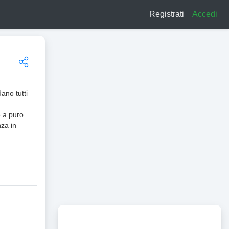
Registrati
Accedi
ano tutti
e a puro
za in