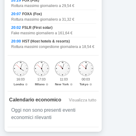
20:29
FOX (Fox)
Rottura massimo giornaliero a 29,54 €
20:07
FOXA (Fox)
Rottura massimo giornaliero a 31,32 €
20:02
FSLR (First solar)
Fake massimo giornaliero a 161,64 €
20:00
HST (Host hotels & resorts)
Rottura massimi congestione giornaliera a 18,54 €
16:03
17:03
11:03
00:03
Londra
Milano
New York
Tokyo
Calendario economico
Visualizza tutto
Oggi non sono presenti eventi
economici rilevanti