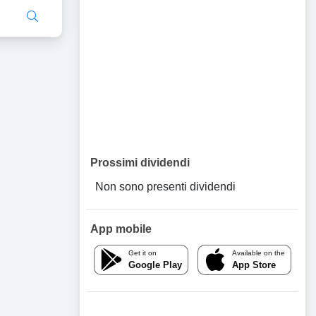
Prossimi dividendi
Non sono presenti dividendi
App mobile
Get it on
Available on the
Google Play
App Store