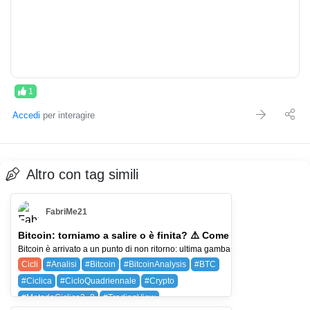
1
Accedi
per interagire
Altro con tag simili
FabriMe21
Bitcoin: torniamo a salire o è finita? ⚠️ Come capirlo PRIMA |
Bitcoin è arrivato a un punto di non ritorno: ultima gamba rialzista o avvio di un
Cicli
#Analisi
#Bitcoin
#BitcoinAnalysis
#BTC
#Ciclica
#CicloQuadriennale
#Crypto
#MetodoCiclico3_0
#TradingView