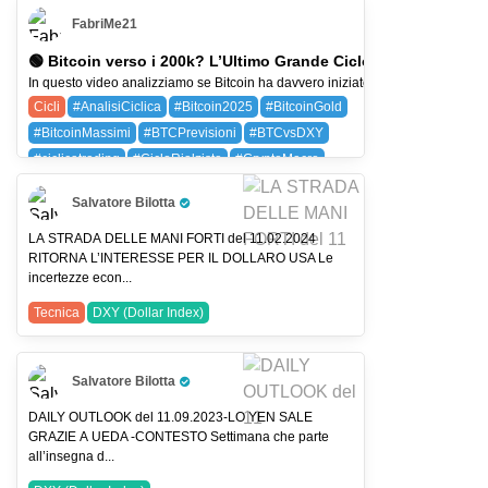
BAYG (BAYER AG)
BTC (BITCOIN)
FabriMe21
DXY (Dollar Index)
SPX (SP 500)
🟢 Bitcoin verso i 200k? L’Ultimo Grande Ciclo È Iniziato – L
In questo video analizziamo se Bitcoin ha davvero iniziato il suo ultimo grande c
Cicli
#AnalisiCiclica
#Bitcoin2025
#BitcoinGold
#BitcoinMassimi
#BTCPrevisioni
#BTCvsDXY
#ciclicatrading
#CicloRialzista
#CryptoMacro
BTC (BITCOIN)
DXY (Dollar Index)
Salvatore Bilotta
Pro Trader
GOLD (GOLD)
LA STRADA DELLE MANI FORTI del 11.02.2024
RITORNA L’INTERESSE PER IL DOLLARO USA Le
incertezze econ...
Tecnica
DXY (Dollar Index)
Salvatore Bilotta
Pro Trader
DAILY OUTLOOK del 11.09.2023-LO YEN SALE
GRAZIE A UEDA -CONTESTO Settimana che parte
all’insegna d...