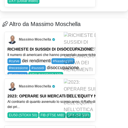
DXY (Dollar Index)
Altro da Massimo Moschella
Massimo Moschella
Pro Trader
RICHIESTE DI SUSSIDI DI DISOCCUPAZIONE: VALE ANCORA 
Il numero di americani che hanno presentato nuove richieste di sussidi di diso
dei rendimenti
#curve
#Nasdaq100
disoccupazione
#recessione
#sussidi
#tightening
NDX (NASDAQ 100)
Massimo Moschella
Pro Trader
2023: OPERARE SUI MERCATI DELL'EQUITY NELL’OTTICA C
Al contrario di quanto avvenuto lo scorso anno, il Rally di Santa Klaus ed il sa
dei pri...
EU50 (STOXX 50)
FIB (FTSE MIB)
SPX (SP 500)