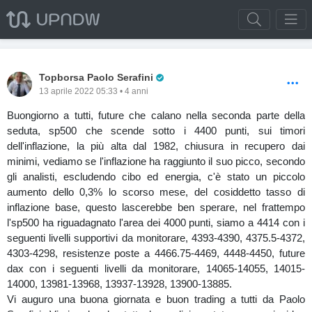
Pro Trader
Topborsa Paolo Serafini
13 aprile 2022 05:33 • 4 anni
Buongiorno a tutti, future che calano nella seconda parte della
seduta, sp500 che scende sotto i 4400 punti, sui timori
dell'inflazione, la più alta dal 1982, chiusura in recupero dai
minimi, vediamo se l'inflazione ha raggiunto il suo picco, secondo
gli analisti, escludendo cibo ed energia, c'è stato un piccolo
aumento dello 0,3% lo scorso mese, del cosiddetto tasso di
inflazione base, questo lascerebbe ben sperare, nel frattempo
l'sp500 ha riguadagnato l'area dei 4000 punti, siamo a 4414 con i
seguenti livelli supportivi da monitorare, 4393-4390, 4375.5-4372,
4303-4298, resistenze poste a 4466.75-4469, 4448-4450, future
dax con i seguenti livelli da monitorare, 14065-14055, 14015-
14000, 13981-13968, 13937-13928, 13900-13885.
Vi auguro una buona giornata e buon trading a tutti da Paolo