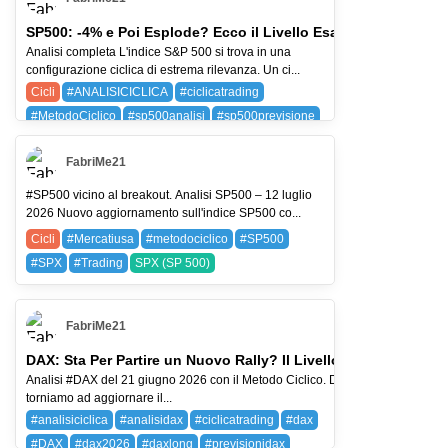
SP500: -4% e Poi Esplode? Ecco il Livello Esatto
Analisi completa L'indice S&P 500 si trova in una
configurazione ciclica di estrema rilevanza. Un ci...
Cicli
#ANALISICICLICA
#ciclicatrading
#MetodoCiclico
#sp500analisi
#sp500previsione
SPX (SP 500)
FabriMe21
#SP500 vicino al breakout. Analisi SP500 – 12 luglio
2026 Nuovo aggiornamento sull'indice SP500 co...
Cicli
#Mercatiusa
#metodociclico
#SP500
#SPX
#Trading
SPX (SP 500)
FabriMe21
DAX: Sta Per Partire un Nuovo Rally? Il Livello da Non Perder
Analisi #DAX del 21 giugno 2026 con il Metodo Ciclico. Dopo circa un mese
torniamo ad aggiornare il...
#analisiciclica
#analisidax
#ciclicatrading
#dax
#DAX
#dax2026
#daxlong
#previsionidax