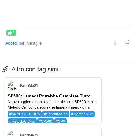
2
Accedi
per interagire
Altro con tag simili
FabriMe21
SP500: Lunedì Potrebbe Cambiare Tutto
Nuovo aggiornamento settimanale sullo SP500 con il
Metodo Ciclico. La scorsa settimana il mercato ha...
#ANALISICICLICA
#ciclicatrading
#MercatiUSA
#MetodoCiclico
#SP500
#SPX
BAYG (BAYER AG)
SPX (SP 500)
FabriMe21