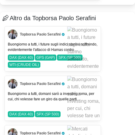
DAX (DAX 40)
Altro da Topborsa Paolo Serafini
Topborsa Paolo Serafini
Pro Trader
Buongiorno a tutti, i future sugli indici stanno soffrendo,
evidentemente l'attacco di Hamas contro ...
DAX (DAX 40)
GPS (GAP)
SPX (SP 500)
WTI (CRUDE OIL)
Topborsa Paolo Serafini
Pro Trader
Buongiorno a tutti, domani sarò a investing roma, per
cui, chi volesse fare un giro da quelle parti...
DAX (DAX 40)
SPX (SP 500)
Topborsa Paolo Serafini