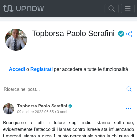
Pro
Topborsa Paolo Serafini
Accedi
o
Registrati
per accedere a tutte le funzionalità
Pro Trader
Topborsa Paolo Serafini
09 ottobre 2023 05:55 • 3 anni
Buongiorno a tutti, i future sugli indici stanno soffrendo,
evidentemente l'attacco di Hamas contro Israele sta influenzando
i mercati, siamo a circa 1 punto percentuale sotto la chiusura di