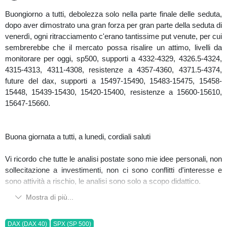
Buongiorno a tutti, debolezza solo nella parte finale delle seduta,
dopo aver dimostrato una gran forza per gran parte della seduta di
venerdì, ogni ritracciamento c'erano tantissime put venute, per cui
sembrerebbe che il mercato possa risalire un attimo, livelli da
monitorare per oggi, sp500, supporti a 4332-4329, 4326.5-4324,
4315-4313, 4311-4308, resistenze a 4357-4360, 4371.5-4374,
future del dax, supporti a 15497-15490, 15483-15475, 15458-
15448, 15439-15430, 15420-15400, resistenze a 15600-15610,
15647-15660.
Buona giornata a tutti, a lunedi, cordiali saluti
Vi ricordo che tutte le analisi postate sono mie idee personali, non
sollecitazione a investimenti, non ci sono conflitti d'interesse e
sono attività a rischio, le analisi sono solo a scopo didattico.
Mostra di più...
DAX (DAX 40)
SPX (SP 500)