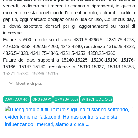
venerdì, vediamo se i mercati riescono a riprendersi, in questo
momento ne sta beneficiando l'oro e il petrolio, entrambi partiti in
gap up, oggi mercato obbligazionario usa chiuso, Columbus day,
si dovrà aspettare domani per gli aggiornamenti sui tassi di
interesse.
Future sp500 a ridosso di area 4301.5-4296.5, 4281.75-4278,
4270.25-4268, 4262.5-4260, 4242-4240, resistenze 4319.25-4322,
4326.5-4330, 4341.75-4346, 4351.5-4353, 4358.25-4360
Future del dax, supporti a 15240-15225, 15200-15190, 15176-
15166, 15147-15140, resistenze a 15310-15327, 15348-15358,
15371-15380, 15396-15415
Mostra di più...
DAX (DAX 40)
GPS (GAP)
SPX (SP 500)
WTI (CRUDE OIL)