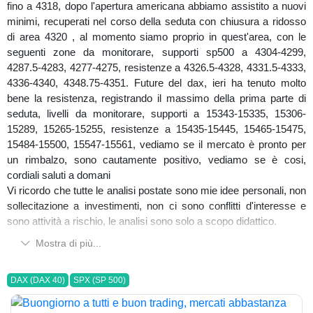
fino a 4318, dopo l'apertura americana abbiamo assistito a nuovi
minimi, recuperati nel corso della seduta con chiusura a ridosso
di area 4320 , al momento siamo proprio in quest'area, con le
seguenti zone da monitorare, supporti sp500 a 4304-4299,
4287.5-4283, 4277-4275, resistenze a 4326.5-4328, 4331.5-4333,
4336-4340, 4348.75-4351. Future del dax, ieri ha tenuto molto
bene la resistenza, registrando il massimo della prima parte di
seduta, livelli da monitorare, supporti a 15343-15335, 15306-
15289, 15265-15255, resistenze a 15435-15445, 15465-15475,
15484-15500, 15547-15561, vediamo se il mercato è pronto per
un rimbalzo, sono cautamente positivo, vediamo se è cosi,
cordiali saluti a domani
Vi ricordo che tutte le analisi postate sono mie idee personali, non
sollecitazione a investimenti, non ci sono conflitti d'interesse e
sono attività a rischio, le analisi sono solo a scopo didattico.
Mostra di più...
DAX (DAX 40)
SPX (SP 500)