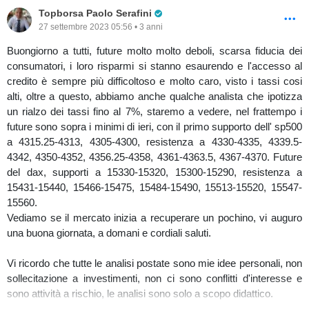
Pro Trader
Topborsa Paolo Serafini
27 settembre 2023 05:56 • 3 anni
Buongiorno a tutti, future molto molto deboli, scarsa fiducia dei
consumatori, i loro risparmi si stanno esaurendo e l'accesso al
credito è sempre più difficoltoso e molto caro, visto i tassi cosi
alti, oltre a questo, abbiamo anche qualche analista che ipotizza
un rialzo dei tassi fino al 7%, staremo a vedere, nel frattempo i
future sono sopra i minimi di ieri, con il primo supporto dell' sp500
a 4315.25-4313, 4305-4300, resistenza a 4330-4335, 4339.5-
4342, 4350-4352, 4356.25-4358, 4361-4363.5, 4367-4370. Future
del dax, supporti a 15330-15320, 15300-15290, resistenza a
15431-15440, 15466-15475, 15484-15490, 15513-15520, 15547-
15560.
Vediamo se il mercato inizia a recuperare un pochino, vi auguro
una buona giornata, a domani e cordiali saluti.
Vi ricordo che tutte le analisi postate sono mie idee personali, non
sollecitazione a investimenti, non ci sono conflitti d'interesse e
sono attività a rischio, le analisi sono solo a scopo didattico.