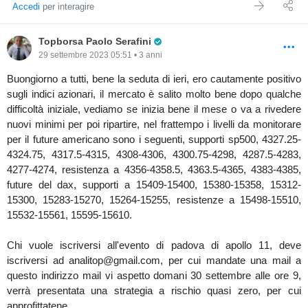
Accedi
per interagire
Pro Trader
Topborsa Paolo Serafini
29 settembre 2023 05:51 • 3 anni
Buongiorno a tutti, bene la seduta di ieri, ero cautamente positivo
sugli indici azionari, il mercato è salito molto bene dopo qualche
difficoltà iniziale, vediamo se inizia bene il mese o va a rivedere
nuovi minimi per poi ripartire, nel frattempo i livelli da monitorare
per il future americano sono i seguenti, supporti sp500, 4327.25-
4324.75, 4317.5-4315, 4308-4306, 4300.75-4298, 4287.5-4283,
4277-4274, resistenza a 4356-4358.5, 4363.5-4365, 4383-4385,
future del dax, supporti a 15409-15400, 15380-15358, 15312-
15300, 15283-15270, 15264-15255, resistenze a 15498-15510,
15532-15561, 15595-15610.
Chi vuole iscriversi all'evento di padova di apollo 11, deve
iscriversi ad analitop@gmail.com, per cui mandate una mail a
questo indirizzo mail vi aspetto domani 30 settembre alle ore 9,
verrà presentata una strategia a rischio quasi zero, per cui
approfittatene.