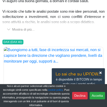
Vi auguro una buona giornata, a domani e cordiali saluti.
Vi ricordo che tutte le analisi postate sono mie idee personali, non
sollecitazione a investimenti, non ci sono conflitti d'interesse e
sono attività a rischio, le analisi sono solo a scopo didattico.
Mostra di più...
DAX (DAX 40)
Lo sai che su UPNDW...
è disponibile il BITCOIN in tempo
reale con i nostri grafici
Noi e alcuni partner selezionati utilizziamo cookie o
avanzati?
tecnologie simili come specificato nella
cookie policy
. Puoi
acconsentire all’utilizzo di tali tecnologie chiudendo questa
Vai ora
Declina
Accetta
informativa, proseguendo la navigazione su questa pagina,
interagendo con un link o un pulsante al di fuori di questa
informativa.