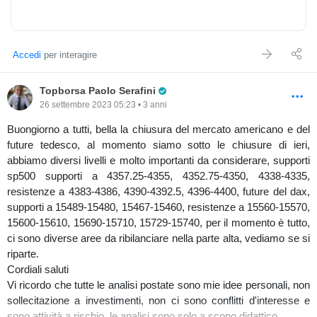
Accedi
per interagire
Pro Trader
Topborsa Paolo Serafini
26 settembre 2023 05:23 • 3 anni
Buongiorno a tutti, bella la chiusura del mercato americano e del
future tedesco, al momento siamo sotto le chiusure di ieri,
abbiamo diversi livelli e molto importanti da considerare, supporti
sp500 supporti a 4357.25-4355, 4352.75-4350, 4338-4335,
resistenze a 4383-4386, 4390-4392.5, 4396-4400, future del dax,
supporti a 15489-15480, 15467-15460, resistenze a 15560-15570,
15600-15610, 15690-15710, 15729-15740, per il momento è tutto,
ci sono diverse aree da ribilanciare nella parte alta, vediamo se si
riparte.
Cordiali saluti
Vi ricordo che tutte le analisi postate sono mie idee personali, non
sollecitazione a investimenti, non ci sono conflitti d'interesse e
sono attività a rischio, le analisi sono solo a scopo didattico.