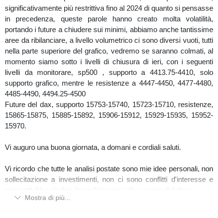
significativamente più restrittiva fino al 2024 di quanto si pensasse
in precedenza, queste parole hanno creato molta volatilità,
portando i future a chiudere sui minimi, abbiamo anche tantissime
aree da ribilanciare, a livello volumetrico ci sono diversi vuoti, tutti
nella parte superiore del grafico, vedremo se saranno colmati, al
momento siamo sotto i livelli di chiusura di ieri, con i seguenti
livelli da monitorare, sp500 , supporto a 4413.75-4410, solo
supporto grafico, mentre le resistenze a 4447-4450, 4477-4480,
4485-4490, 4494.25-4500
Future del dax, supporto 15753-15740, 15723-15710, resistenze,
15865-15875, 15885-15892, 15906-15912, 15929-15935, 15952-
15970.
Vi auguro una buona giornata, a domani e cordiali saluti.
Vi ricordo che tutte le analisi postate sono mie idee personali, non
sollecitazione a investimenti, non ci sono conflitti d'interesse e
sono attività a rischio, le analisi sono solo a scopo didattico.
Mostra di più...