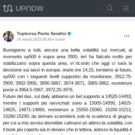
Pro Trader
Topborsa Paolo Serafini
16 marzo 2023 06:43 • 3 anni
Buongiorno a tutti, ancora una bella volatilità sui mercati, al
momento sp500 è sopra area 3900, ieri ha faticato molto per
stabilizzarsi sopra questa area, vi ricordo che oggi ci sarà la
decisione sui tassi in europa. orario ore 14,15, torniamo ai future,
sp500 con i seguenti livelli supportivi da monitorare, 3912.75-
3909, 3902-3900, 3890-3887, 3874-3871, 3865-3862, resistenze
poste a 3964.5-3967, 3972.25-3976.
Future del dax, sul daily abbiamo un bel supporto a 14520-14493,
mentre i supporti più ravvicinati sono a 15005-14990, 14815-
14825, 14871-14860, resistenze a 15050-15060, 15200-15212,
15280-15290; da domani scambierà solo la scadenza di giugno,
per cui a mio avviso dovrebbe calmarsi un attimo la volatilità, con
il book più coperto sia in denaro che in lettera, adesso la liquidità è