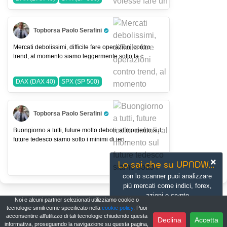
Topborsa Paolo Serafini
Pro Trader
Mercati debolissimi, difficile fare operazioni contro
trend, al momento siamo leggermente sotto la c...
DAX (DAX 40)
SPX (SP 500)
Topborsa Paolo Serafini
Pro Trader
Buongiorno a tutti, future molto deboli, al momento sul
future tedesco siamo sotto i minimi di ieri,...
Lo sai che su UPNDW...
con lo scanner puoi analizzare
più mercati come indici, forex,
azioni e crypto
Noi e alcuni partner selezionati utilizziamo cookie o
contemporaneamnete
tecnologie simili come specificato nella
cookie policy
. Puoi
acconsentire all’utilizzo di tali tecnologie chiudendo questa
Scopri di più
Vai ora
Declina
Accetta
informativa, proseguendo la navigazione su questa pagina,