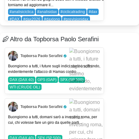
torniamo ad aggiornare il...
#analisiciclica
#analisidax
#ciclicatrading
#dax
#DAX
#dax2026
#daxlong
#previsionidax
DAX (DAX 40)
Altro da Topborsa Paolo Serafini
Topborsa Paolo Serafini
Pro Trader
Buongiorno a tutti, i future sugli indici stanno soffrendo,
evidentemente l'attacco di Hamas contro ...
DAX (DAX 40)
GPS (GAP)
SPX (SP 500)
WTI (CRUDE OIL)
Topborsa Paolo Serafini
Pro Trader
Buongiorno a tutti, domani sarò a investing roma, per
cui, chi volesse fare un giro da quelle parti...
DAX (DAX 40)
SPX (SP 500)