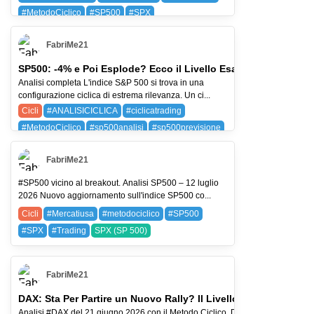
#MetodoCiclico
#SP500
#SPX
BAYG (BAYER AG)
SPX (SP 500)
FabriMe21
SP500: -4% e Poi Esplode? Ecco il Livello Esatto
Analisi completa L'indice S&P 500 si trova in una
configurazione ciclica di estrema rilevanza. Un ci...
Cicli
#ANALISICICLICA
#ciclicatrading
#MetodoCiclico
#sp500analisi
#sp500previsione
SPX (SP 500)
FabriMe21
#SP500 vicino al breakout. Analisi SP500 – 12 luglio
2026 Nuovo aggiornamento sull'indice SP500 co...
Cicli
#Mercatiusa
#metodociclico
#SP500
#SPX
#Trading
SPX (SP 500)
FabriMe21
DAX: Sta Per Partire un Nuovo Rally? Il Livello da Non Perder
Analisi #DAX del 21 giugno 2026 con il Metodo Ciclico. Dopo circa un mese