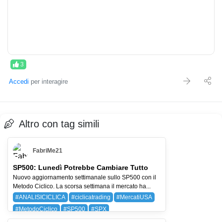
3
Accedi
per interagire
Altro con tag simili
FabriMe21
SP500: Lunedì Potrebbe Cambiare Tutto
Nuovo aggiornamento settimanale sullo SP500 con il
Metodo Ciclico. La scorsa settimana il mercato ha...
#ANALISICICLICA
#ciclicatrading
#MercatiUSA
#MetodoCiclico
#SP500
#SPX
BAYG (BAYER AG)
SPX (SP 500)