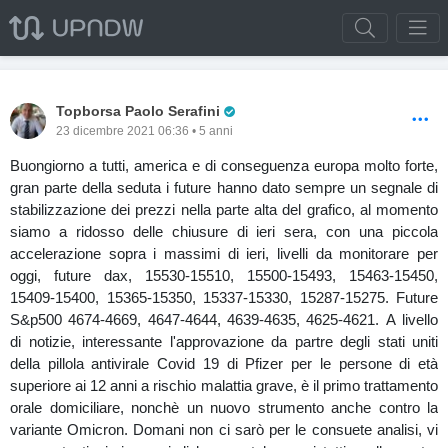
Pro Trader
Topborsa Paolo Serafini
23 dicembre 2021 06:36 • 5 anni
Buongiorno a tutti, america e di conseguenza europa molto forte,
gran parte della seduta i future hanno dato sempre un segnale di
stabilizzazione dei prezzi nella parte alta del grafico, al momento
siamo a ridosso delle chiusure di ieri sera, con una piccola
accelerazione sopra i massimi di ieri, livelli da monitorare per
oggi, future dax, 15530-15510, 15500-15493, 15463-15450,
15409-15400, 15365-15350, 15337-15330, 15287-15275. Future
S&p500 4674-4669, 4647-4644, 4639-4635, 4625-4621. A livello
di notizie, interessante l'approvazione da partre degli stati uniti
della pillola antivirale Covid 19 di Pfizer per le persone di età
superiore ai 12 anni a rischio malattia grave, è il primo trattamento
orale domiciliare, nonchè un nuovo strumento anche contro la
variante Omicron. Domani non ci sarò per le consuete analisi, vi