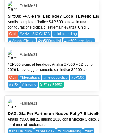
FabriMe21
SP500: -4% e Poi Esplode? Ecco il Livello Esatto
Analisi completa L'indice S&P 500 si trova in una
configurazione ciclica di estrema rilevanza. Un ci...
Cicli
#ANALISICICLICA
#ciclicatrading
#MetodoCiclico
#sp500analisi
#sp500previsione
SPX (SP 500)
FabriMe21
#SP500 vicino al breakout. Analisi SP500 – 12 luglio
2026 Nuovo aggiornamento sull'indice SP500 co...
Cicli
#Mercatiusa
#metodociclico
#SP500
#SPX
#Trading
SPX (SP 500)
FabriMe21
DAX: Sta Per Partire un Nuovo Rally? Il Livello da Non Perder
Analisi #DAX del 21 giugno 2026 con il Metodo Ciclico. Dopo circa un mese
torniamo ad aggiornare il...
#analisiciclica
#analisidax
#ciclicatrading
#dax