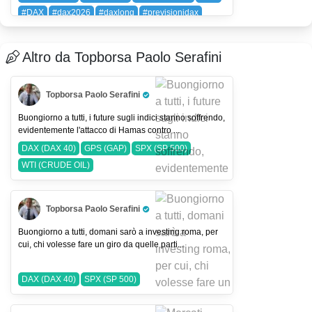
#DAX
#dax2026
#daxlong
#previsionidax
DAX (DAX 40)
Altro da Topborsa Paolo Serafini
Topborsa Paolo Serafini
Pro Trader
Buongiorno a tutti, i future sugli indici stanno soffrendo,
evidentemente l'attacco di Hamas contro ...
DAX (DAX 40)
GPS (GAP)
SPX (SP 500)
WTI (CRUDE OIL)
Topborsa Paolo Serafini
Pro Trader
Buongiorno a tutti, domani sarò a investing roma, per
cui, chi volesse fare un giro da quelle parti...
DAX (DAX 40)
SPX (SP 500)