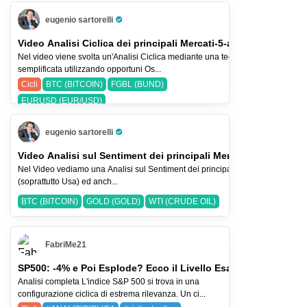
eugenio sartorelli
Pro Trader
Video Analisi Ciclica dei principali Mercati-5-ago-26
Nel video viene svolta un'Analisi Ciclica mediante una tecnica
semplificata utilizzando opportuni Os...
Cicli
BTC (BITCOIN)
FGBL (BUND)
EURUSD (EUR/USD)
eugenio sartorelli
Pro Trader
Video Analisi sul Sentiment dei principali Mercati-2-ago-2026
Nel Video vediamo una Analisi sul Sentiment dei principali Indici Azionari
(soprattutto Usa) ed anch...
BTC (BITCOIN)
GOLD (GOLD)
WTI (CRUDE OIL)
FabriMe21
SP500: -4% e Poi Esplode? Ecco il Livello Esatto
Analisi completa L'indice S&P 500 si trova in una
configurazione ciclica di estrema rilevanza. Un ci...