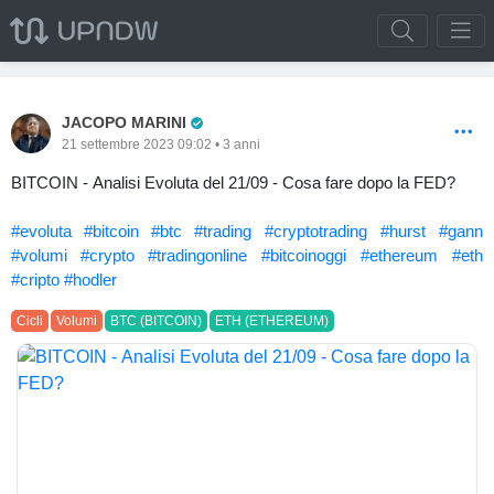
Pro Trader
JACOPO MARINI
21 settembre 2023 09:02 • 3 anni
BITCOIN - Analisi Evoluta del 21/09 - Cosa fare dopo la FED?
#evoluta
#bitcoin
#btc
#trading
#cryptotrading
#hurst
#gann
#volumi
#crypto
#tradingonline
#bitcoinoggi
#ethereum
#eth
#cripto
#hodler
Cicli
Volumi
BTC (BITCOIN)
ETH (ETHEREUM)