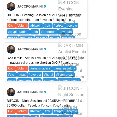
#volumi
DAX (DAX 40)
FIB (FTSE MIB)
JACOPO MARINI
NDX (NASDAQ 100)
SPX (SP 500)
SPXC (SPX)
Pro Trader
BITCOIN - Evening Session del 21/05/'24 - Discesa e
raffronto con ethereum #evoluta #bitcoin #btc ...
Cicli
Volumi
#bitcoin
#btc
#cripto
#crypto
#cryptotrading
#eth
#ethereum
#evoluta
#gann
#halving
#hodler
#hurst
#trading
#tradingonline
#volumi
BTC (BITCOIN)
JACOPO MARINI
ETH (ETHEREUM)
Pro Trader
DAX e MIB - Analisi Evoluta del 21/05/'24 - La Lagarde
impatterà sul prossimo short su DAX? #evolut...
Cicli
Volumi
#analisiciclica
#analisievoluta
#cicli
#dax
#evoluta
#hurst
#livemercati
#mib
#nasdaq
#spx
#trading
#tradingonline
#volumi
DAX (DAX 40)
FIB (FTSE MIB)
JACOPO MARINI
NDX (NASDAQ 100)
SPX (SP 500)
SPXC (SPX)
Pro Trader
BITCOIN - Night Session del 20/05/'24 - Rottura dei
70.000 dollari! #evoluta #bitcoin #btc #tradin...
Cicli
Volumi
#bitcoin
#btc
#cripto
#crypto