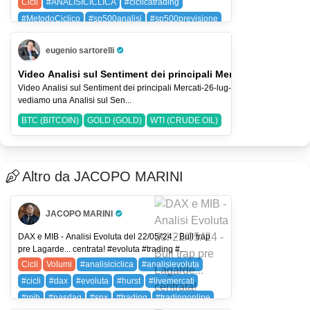
Cicli
#ANALISICICLICA
#ciclicatrading
#MetodoCiclico
#sp500analisi
#sp500previsione
SPX (SP 500)
eugenio sartorelli
Pro Trader
Video Analisi sul Sentiment dei principali Mercati-26-lug-2026
Video Analisi sul Sentiment dei principali Mercati-26-lug-2026 Nel Video
vediamo una Analisi sul Sen...
BTC (BITCOIN)
GOLD (GOLD)
WTI (CRUDE OIL)
Altro da JACOPO MARINI
JACOPO MARINI
Pro Trader
DAX e MIB - Analisi Evoluta del 22/05/'24 - Bull trap
pre Lagarde... centrata! #evoluta #trading #...
Cicli
Volumi
#analisiciclica
#analisievoluta
#cicli
#dax
#evoluta
#hurst
#livemercati
#mib
#nasdaq
#spx
#trading
#tradingonline